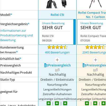
Rollei Compact Tra
Modell
*
Rollei C5I
No. 1 Carbon
Unsere Bewertung
Unsere Bewertung
Vergleichsergebnis
*
SEHR GUT
SEHR GUT
Informationen zur
Produktsortierung und
Rollei C5I
Bewertung
08/2026
07/2026
Kundenwertung
*
bei Amazon
490 Bewertungen
2045 Bewertung
Erhältlich bei
*
mehr anzeigen
mehr a
Preis­vergleich
Preis­verglei
Preis­vergleich
Nachhaltiges Produkt
Nachhaltig
Nachhaltig
Stativ-Typ
Dreibein- / Einbeinstativ
Dreibein- / Einbeins
Naturfotografie
Naturfotografie
Langzeitbelichtungen
Langzeitbelichtun
geeignet für
Zeitraffer-Aufnahmen
Zeitraffer-Aufnah
ungünstige Lichtverhältnisse
ungünstige Lichtverhä
min. / max. Arbeitshöhe