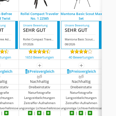
 Befree
Rollei Compact Traveler
Mantona Basic Scout Max
Cullm
 Twist
No. 1 22585
Set
RB6.
tung
Unsere Bewertung
Unsere Bewertung
Unsere
UT
SEHR GUT
SEHR GUT
SEH
Manfrotto Befree Advanced Twist
Rollei Compact Traveler No. 1 22585
Mantona Basic Scout Max Set
07/2026
08/2026
08/202
rtungen
1653 Bewertungen
40 Bewertungen
207
ehr anzeigen
mehr anzeigen
mehr anzeigen
ergleich
Preis­vergleich
Preis­vergleich
P
ltig
Nachhaltig
Nachhaltig
N
stativ
Dreibeinstativ
Dreibeinstativ
Dr
ografie
Naturfotografie
Naturfotografie
Na
ichtungen
Langzeitbelichtungen
Langzeitbelichtungen
Langz
Aufnahmen
Zeitraffer-Aufnahmen
Zeitraffer-Aufnahmen
Zeitr
tverhältnisse
ungünstige Lichtverhältnisse
ungünstige Lichtverhältnisse
ungünstig