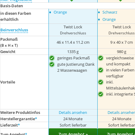
Basis-Daten
•
•
Orange
Schwarz
in diesen Farben
•
erhältlich
Orange
Twist Lock
Twist Lock
Beinverschluss
Drehverschluss
Drehverschluss
Packmaß
46 x 11.4 x 11.2 cm
9 x 40 x 7 cm
(B x H x T)
Gewicht
1335 g
980 g
geringes Packmaß
vergleichsweise 
und kompakt
gute Justierung Dank
in vielen Farben
2 Wasserwaagen
verfügbar
Vorteile
inkl.
Mittelsäulenha
inkl. integrierte
Weitere Produktinfos
Details ansehen
Details ansehe
Herstellergarantie
*
24 Monate
24 Monate
Lieferzeit
*
Sofort lieferbar
Sofort lieferba
Zum Angebot »
Zum Angebot 
Zum Angebot
*