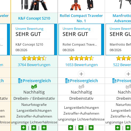
veler
Rollei Compact Traveler
Manfrotto
K&F Concept S210
No. 1
Advanced
Unsere Bewertung
Unsere Bewertung
Unsere Bewer
SEHR GUT
SEHR GUT
SEHR G
Rollei Compact Traveler No. 1 Carbon
K&F Concept S210
Rollei Compact Traveler No. 1
08/2026
08/2026
08/2026
en
3764 Bewertungen
1653 Bewertungen
522 Bewe
nzeigen
mehr anzeigen
m
ch
Preis­vergleich
Preis­vergleich
Preis­v
Nachhaltig
Nachhaltig
Nachha
tativ
Dreibein- / Einbeinstativ
Dreibeinstativ
Dreibein
Naturfotografie
Naturfot
Langzeitbelichtungen
gen
Langzeitbelichtungen
Langzeitbel
Zeitraffer-Aufnahmen
men
Zeitraffer-Aufnahmen
Zeitraffer-
ungünstige Lichtverhältnisse
ltnisse
ungünstige Lichtverhältnisse
ungünstige Lich