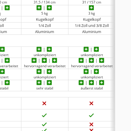
50 cm
31,5 / 134 cm
31 / 157 cm
g
5 kg
3 kg
kopf
Kugelkopf
Kugelkopf
oll
1/4 Zoll
1/4 Zoll und 3/8 Zoll
nium
Aluminium
Aluminium
iziert
unkompliziert
unkompliziert
u
verarbeitet
hervorragend verarbeitet
hervorragend verarbeitet
gu
iziert
unkompliziert
unkompliziert
u
stabil
sehr stabil
äußerst stabil