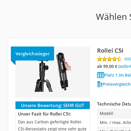
Wählen S
Rollei C5I
Vergleichssieger
49
ab 99,00 €
(
Sofor
Platz 1 im Re
Preisvergleic
Technische Deta
Unsere Bewertung:
SEHR GUT
Modell
Unser Fazit für Rollei C5I:
Das aus Carbon gefertigte Rollei-
Min. / max. Arb
C5I-Reisestativ zeigt eine sehr gute