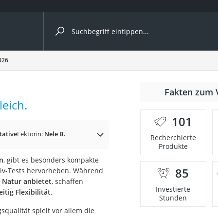
ergleiche nach Kategorie
026
Fakten zum 
leich.
101
tative
Lektorin:
Nele B.
Recherchierte
Produkte
n
, gibt es besonders kompakte
85
ativ-Tests hervorheben. Während
onsdrucker
 Natur anbietet
, schaffen
Investierte
tig Flexibilität
.
Stunden
Solarpanel
ualität spielt vor allem die