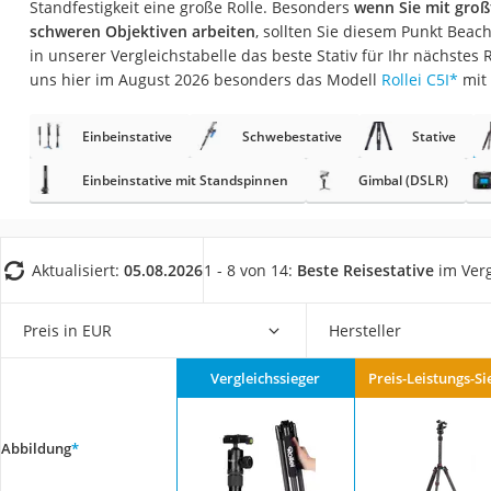
Standfestigkeit eine große Rolle. Besonders
wenn Sie mit gro
Gaming-PC
schweren Objektiven arbeiten
, sollten Sie diesem Punkt Beac
Soundbar
in unserer Vergleichstabelle das beste Stativ für Ihr nächstes
uns hier im August 2026 besonders das Modell
Rollei C5I
*
mit
17-Zoll-Laptop
Satellitenschüssel
Einbeinstative
Schwebestative
Stative
Gaming-Headset
Einbeinstative mit Standspinnen
Gimbal (DSLR)
Schnurloses Telef
Tablets unter 200 
Ladekabel Typ 2 S
Aktualisiert:
05.08.2026
1 - 8 von 14:
Beste Reisestative
im Verg
Lichtwecker
Preis in EUR
Hersteller
Acer Aspire
Service
Vergleichssieger
Preis-Leistungs-Si
Abbildung
*