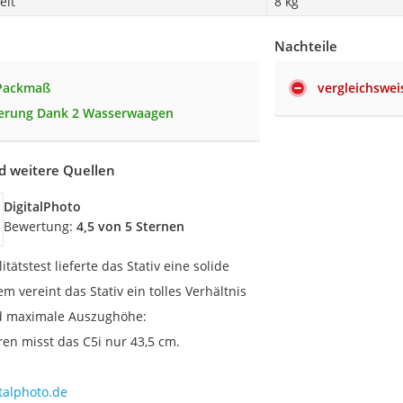
eit
8 kg
Nachteile
 Packmaß
vergleichswei
ierung Dank 2 Wasserwaagen
d weitere Quellen
DigitalPhoto
Bewertung:
4,5 von 5 Sternen
tätstest lieferte das Stativ eine solide
m vereint das Stativ ein tolles Verhältnis
d maximale Auszughöhe:
n misst das C5i nur 43,5 cm.
talphoto.de