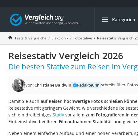
Kategorien
Die beliebtesten V
Elektronik
Tests & Vergleiche
Elektronik
Fotostative
Reisestativ Vergleich 2
Powerstation
Reisestativ Vergleich 2026
Monitor 32 Zoll 4K
Fernseher
Die besten Stative zum Reisen im Verg
Drucker
Desktop-PC
schreibt über:
Fotos
Von:
Christiane Baldwin
Redakteurin
Monitor
Damit Sie auch
auf Reisen hochwertige Fotos schießen könne
Diascanner
Reisestative mit geringem Gewicht, wie verschiedene Reisest
Laser-Multifunkti
sich ein dreibeiniges
Stativ
vor allem
zum Fotografieren in der
Einbeinstative
bei Ihren Filmaufnahmen Stabilität und gleichzei
Powerline-Adapter
Powerstation mit 
Neben einem einfachen Aufbau und einer hohen Verarbeitungsq