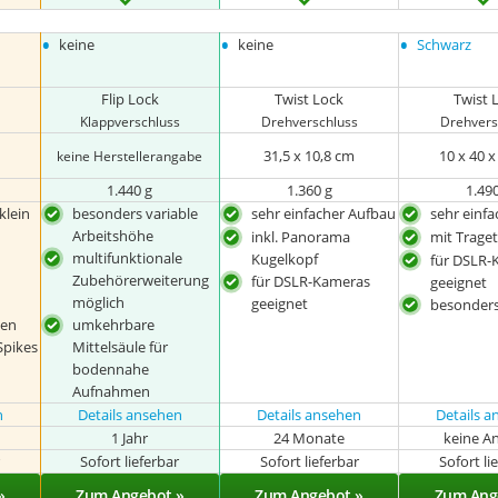
•
•
•
keine
keine
Schwarz
Flip Lock
Twist Lock
Twist 
Klappverschluss
Drehverschluss
Drehvers
31,5 x 10,8 cm
10 x 40 
keine Herstellerangabe
1.440 g
1.360 g
1.49
klein
besonders variable
sehr einfacher Aufbau
sehr einf
Arbeitshöhe
inkl. Panorama
mit Trage
multifunktionale
Kugelkopf
für DSLR-
Zubehörerweiterung
für DSLR-Kameras
geeignet
möglich
geeignet
besonders
ken
umkehrbare
 Spikes
Mittelsäule für
bodennahe
Aufnahmen
n
Details ansehen
Details ansehen
Details 
1 Jahr
24 Monate
keine A
r
Sofort lieferbar
Sofort lieferbar
Sofort li
»
Zum Angebot »
Zum Angebot »
Zum Ang