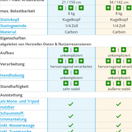
21 / 159 cm
34 / 142 cm
max. Belastbarkeit
8 kg
8 kg
Stativkopf
Kugelkopf
Kugelkopf
Stativgewinde
1/4 Zoll
1/4 Zoll
Material
Carbon
Carbon
Eigenschaften
abgeleitet von Hersteller-Daten & Nutzerrezensionen
Aufbau
unkompliziert
unkompliziert
Verarbeitung
hervorragend verarbeitet
hervorragend verarb
Handhabung
unkompliziert
unkompliziert
Standhaftigkeit
sehr stabil
äußerst stabil
Ausstattung
als Mono- und Tripod
nutzbar
Schaumstoff-
Ummantelung
inkl. Wasserwaage
inkl. Tragetasche