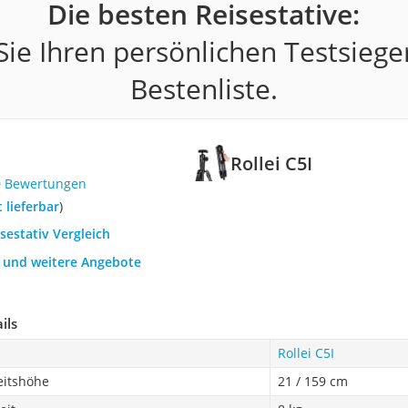
Die besten Reisestative:
ie Ihren persönlichen Testsiege
Bestenliste.
Rollei C5I
0 Bewertungen
t lieferbar
)
isestativ Vergleich
h und weitere Angebote
ils
Rollei C5I
eitshöhe
21 / 159 cm