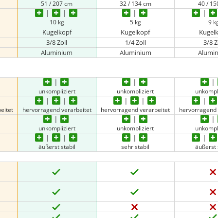
51 / 207 cm
32 / 134 cm
40 / 1
10 kg
5 kg
9 k
Kugelkopf
Kugelkopf
Kugel
3/8 Zoll
1/4 Zoll
3/8 Z
Aluminium
Aluminium
Alumi
unkompliziert
unkompliziert
unkompl
eitet
hervorragend verarbeitet
hervorragend verarbeitet
hervorragend 
unkompliziert
unkompliziert
unkompl
äußerst stabil
sehr stabil
äußerst 