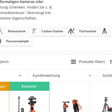
ßformatigen Kameras oder
htung schenken. Finden Sie z. B.
 Reiseabenteuer. Überzeugt hat
 seinen Eigenschaften.
Reisestative
Carbon-Stative
Tischstative
Panoramaköpfe
on
Euro
chuko
leich
Produkte filtern
Kundenwertung
Sorti
eger
Bestseller