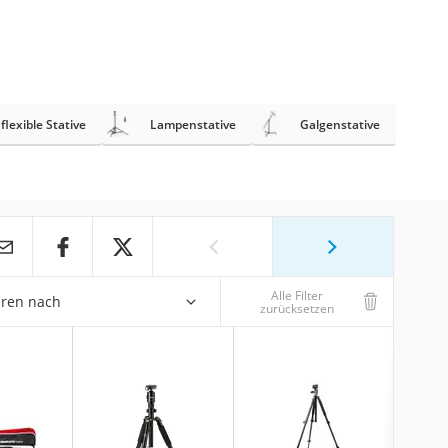
flexible Stative
Lampenstative
Galgenstative
Alle Filter
eren nach
zurücksetzen