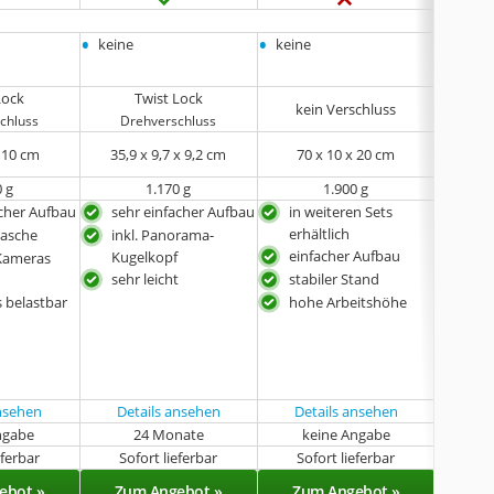
•
•
•
keine
keine
keine
Lock
Twist Lock
kein Verschluss
chluss
Drehverschluss
Kl
x 10 cm
35,9 x 9,7 x 9,2 cm
‎70 x 10 x 20 cm
11.5 
0 g
1.170 g
1.900 g
acher Aufbau
sehr einfacher Aufbau
in weiteren Sets
verg
erhältlich
und
tasche
inkl. Panorama-
einfacher Aufbau
Kugelkopf
Kameras
sehr leicht
stabiler Stand
 belastbar
hohe Arbeitshöhe
ansehen
Details ansehen
Details ansehen
Det
ngabe
24 Monate
keine Angabe
eferbar
Sofort lieferbar
Sofort lieferbar
Sof
ebot »
Zum Angebot »
Zum Angebot »
Zu