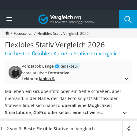
Die beliebtesten Vergleiche nach Kategorie
Vergleich
Elektronik
Powerstation
Fotostative
Flexibles Stativ Vergleich 2026
Monitor 32 Zoll 4K
Fernseher
Flexibles Stativ Vergleich 2026
Drucker
Die besten flexiblen Kamera-Stative im Vergleich.
Desktop-PC
Monitor
Von:
Jacob Lange
Redakteur
Diascanner
schreibt über:
Fotostative
Laser-Multifunktionsdrucker
Lektorin:
Janina S.
Powerline-Adapter
Powerstation mit Solarpanel
Mal eben ein Gruppenfoto oder ein Selfie schießen, aber
Gaming-PC
niemand in der Nähe, der das Foto knipst? Mit flexiblen
Soundbar
Stativen findet sich nahezu
überall eine Möglichkeit
17-Zoll-Laptop
Smartphone, GoPro oder selbst eine schwere
Satellitenschüssel
Spiegelreflexkamera sicher zu positionieren
. Wer nur ein
Gaming-Headset
Stativ für die Hosentasche braucht, ist mit einem Modell ab
1 - 2 von 6:
Beste Flexible Stative
im Vergleich
Schnurloses Telefon
15 cm Länge dabei.
Wie Tests im Internet zeigen, sollte das