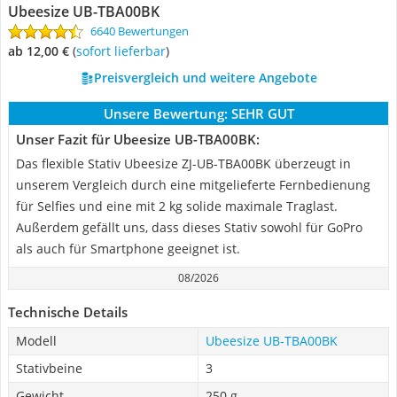
Ubeesize UB-TBA00BK
6640 Bewertungen
ab 12,00 €
(
Sofort lieferbar
)
Preisvergleich und weitere Angebote
Unsere Bewertung:
SEHR GUT
Unser Fazit für Ubeesize UB-TBA00BK:
Das flexible Stativ Ubeesize ‎ZJ-UB-TBA00BK überzeugt in
unserem Vergleich durch eine mitgelieferte Fernbedienung
für Selfies und eine mit 2 kg solide maximale Traglast.
Außerdem gefällt uns, dass dieses Stativ sowohl für GoPro
als auch für Smartphone geeignet ist.
08/2026
Technische Details
Modell
Ubeesize UB-TBA00BK
Stativbeine
3
Gewicht
250 g