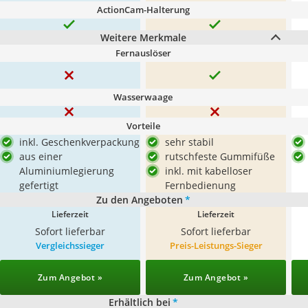
ActionCam-Halterung
Weitere Merkmale
Fernauslöser
Wasserwaage
Vorteile
inkl. Geschenkverpackung
sehr stabil
aus einer
rutschfeste Gummifüße
Aluminiumlegierung
inkl. mit kabelloser
gefertigt
Fernbedienung
Zu den Angeboten
*
Lieferzeit
Lieferzeit
Sofort lieferbar
Sofort lieferbar
Vergleichssieger
Preis-Leistungs-Sieger
Zum Angebot »
Zum Angebot »
Erhältlich bei
*