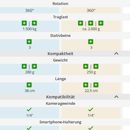
Rotation
360°
360°
Traglast
1.500 kg
ca. 2.000 g
Stativbeine
3
3
Kompaktheit
Gewicht
280 g
250 g
Länge
38 cm
22,5 cm
Kompatibilität
Kameragewinde
1/4"
1/4"
Smartphone-Halterung