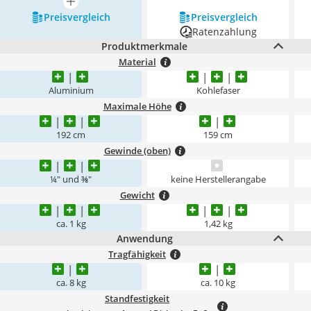
mehr anzeigen
Preis­vergleich
Preis­vergleich
Ratenzahlung
Produktmerkmale
Material
Aluminium
Kohlefaser
Maximale Höhe
192 cm
159 cm
Gewinde (oben)
¼" und ⅜"
keine Herstellerangabe
Gewicht
ca. 1 kg
‎1,42 kg
Anwendung
Tragfähigkeit
ca. 8 kg
ca. 10 kg
Standfestigkeit