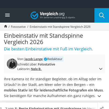
Die beliebtesten Vergleiche nach Kategorie
Vergleich
Elektronik
Powerstation
Fotostative
Einbeinstativ mit Standspinne Vergleich 2026
Monitor 32 Zoll 4K
Fernseher
Einbeinstativ mit Standspinne
Drucker
Vergleich 2026
Desktop-PC
Die besten Einbeinstative mit Fuß im Vergleich.
Monitor
Diascanner
Von:
Jacob Lange
Redakteur
Laser-Multifunktionsdrucker
schreibt über:
Fotostative
Powerline-Adapter
Lektorin:
Nele B.
Powerstation mit Solarpanel
Gaming-PC
Ihre Kamera ist Ihr ständiger Begleiter, ob im Alltag oder im
Soundbar
Urlaub? In der Stadt, am Meer oder in den Bergen – ein
17-Zoll-Laptop
mobiles Stativ ist für leidenschaftliche Fotografen ein Muss
.
Satellitenschüssel
Sie benötigen für manche Aufnahmen ein ganz ruhiges
Gaming-Headset
Händchen? Finden Sie das für Sie
passende Einbeinstativ mit
Schnurloses Telefon
Standspinne
in der Vergleichstabelle.
Ob positiv in Internet-
1 - 2 von 8:
Beste Einbeinstative mit Standspinne
im Vergleich