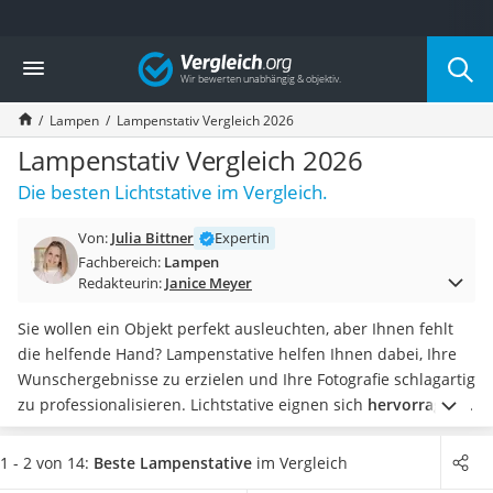
Die beliebtesten Vergleiche nach Kategorie
Vergleich
Wohnen
Matratzen-Topper
Lampen
Lampenstativ Vergleich 2026
Matratzen
Konferenzlautsprecher
Lampenstativ Vergleich 2026
Tageslichtlampe
Die besten Lichtstative im Vergleich.
Badlüfter
Ergonomischer Bürostuhl
Von:
Julia Bittner
Expertin
Bürohocker
Fachbereich:
Lampen
Außenleuchte mit Kamera
Redakteurin:
Janice Meyer
Ozongeneratoren
Akku-Tischlampe
Sie wollen ein Objekt perfekt ausleuchten, aber Ihnen fehlt
Konferenzmikrofon
die helfende Hand? Lampenstative helfen Ihnen dabei, Ihre
Klappmatratze
Wunschergebnisse zu erzielen und Ihre Fotografie schlagartig
Duschkopf mit Kalkfilter
zu professionalisieren. Lichtstative eignen sich
hervorragend
Aktenvernichter Sicherheitsstufe 4
für Fotoleuchten, Blitze oder weiteres Fotoequipment wie
Bettgitter
Softboxen oder Reflektoren
.
Bei Online-Tests zeigte sich,
1 - 2 von 14:
Beste Lampenstative
im Vergleich
Spannbettlaken
dass der Markt für Anfänger und Fortgeschrittene eine
breite