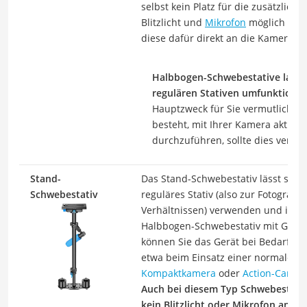
selbst kein Platz für die zusätzlich
Blitzlicht und
Mikrofon
möglich ist,
diese dafür direkt an die Kamera a
Halbbogen-Schwebestative lassen 
regulären Stativen umfunktionie
Hauptzweck für Sie vermutlich a
besteht, mit Ihrer Kamera aktiv 
durchzuführen, sollte dies versc
Stand-
Das Stand-Schwebestativ lässt sich 
Schwebestativ
reguläres Stativ (also zur Fotografi
Verhältnissen) verwenden und ist a
Halbbogen-Schwebestativ mit Gewic
können Sie das Gerät bei Bedarf kü
etwa beim Einsatz einer normalerwe
Kompaktkamera
oder
Action-Cam
.
Auch bei diesem Typ Schwebestativ 
kein Blitzlicht oder Mikrofon anbr