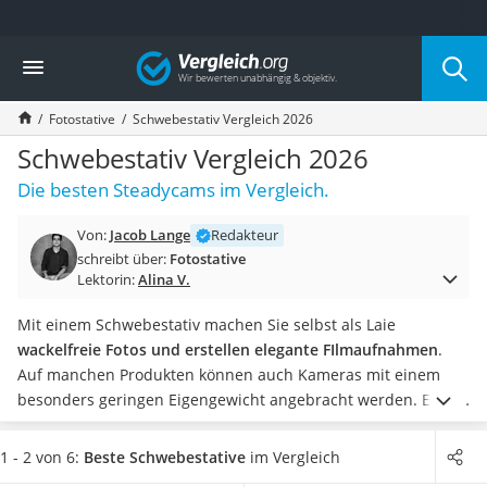
Die beliebtesten Vergleiche nach Kategorie
Vergleich
Elektronik
Powerstation
Fotostative
Schwebestativ Vergleich 2026
Monitor 32 Zoll 4K
Fernseher
Schwebestativ Vergleich 2026
Drucker
Die besten Steadycams im Vergleich.
Desktop-PC
Monitor
Von:
Jacob Lange
Redakteur
Diascanner
schreibt über:
Fotostative
Laser-Multifunktionsdrucker
Lektorin:
Alina V.
Powerline-Adapter
Powerstation mit Solarpanel
Mit einem Schwebestativ machen Sie selbst als Laie
Gaming-PC
wackelfreie Fotos und erstellen elegante FIlmaufnahmen
.
Soundbar
Auf manchen Produkten können auch Kameras mit einem
17-Zoll-Laptop
besonders geringen Eigengewicht angebracht werden. Einige
Satellitenschüssel
Modelle sind zudem
als reguläres Stativ nutzbar
.
Besonders
Gaming-Headset
praktisch: Lässt sich das Stativ durch zusätzliche Gewichte
1 - 2 von 6:
Beste Schwebestative
im Vergleich
Schnurloses Telefon
ergänzen,
führen Sie auch mit kompakten Action- und