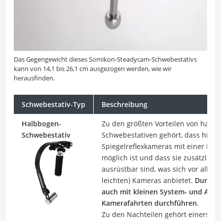
Das Gegengewicht dieses Somikon-Steadycam-Schwebestativs
kann von 14,1 bis 26,1 cm ausgezogen werden, wie wir
herausfinden.
Schwebestativ-Typ
Beschreibung
Halbbogen-
Zu den größten Vorteilen von halb
Schwebestativ
Schwebestativen gehört, dass hier 
Spiegelreflexkameras mit einer Extr
möglich ist und dass sie zusätzlich
ausrüstbar sind, was sich vor allem
leichten) Kameras anbietet.
Durch d
auch mit kleinen System- und Acti
Kamerafahrten durchführen
.
Zu den Nachteilen gehört einerseits