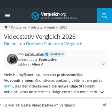
Die beliebtesten Vergleiche nach Kategorie
Vergleich
Elektronik
Powerstation
Fotostative
Videostativ Vergleich 2026
Monitor 32 Zoll 4K
Fernseher
Videostativ Vergleich 2026
Drucker
Die besten Dreibein-Stative im Vergleich.
Desktop-PC
Monitor
Von:
Jacob Lange
Redakteur
Diascanner
schreibt über:
Fotostative
Laser-Multifunktionsdrucker
Lektorin:
Alina V.
Powerline-Adapter
Powerstation mit Solarpanel
Viele Hobbyfilmer träumen von
professionellen
Gaming-PC
Videoaufnahmen
. Grundvoraussetzung dafür ist ein gutes
Soundbar
Stativ
, das der Videokamera
die notwendige Stabilität
17-Zoll-Laptop
verleiht
. Tests im Internet zufolge entstehen mit einem
Satellitenschüssel
Videostativ flüssige Bewegtbilder ohne Ruckler.
Im Internet
Gaming-Headset
sind viele ähnliche Modelle erhältlich, die sich bei genauerer
1 - 2 von 14:
Beste Videostative
im Vergleich
Schnurloses Telefon
Betrachtung jedoch deutlich voneinander unterscheiden.