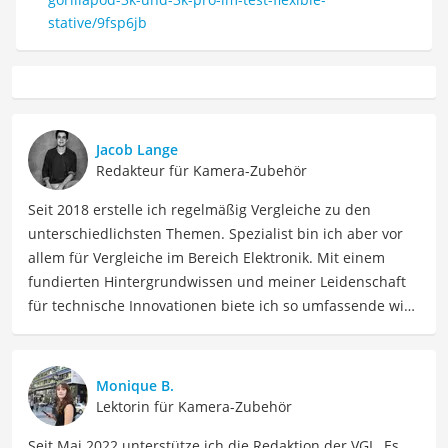
stative/9fsp6jb
Jacob Lange
Redakteur für Kamera-Zubehör
Seit 2018 erstelle ich regelmäßig Vergleiche zu den
unterschiedlichsten Themen. Spezialist bin ich aber vor
allem für Vergleiche im Bereich Elektronik. Mit einem
fundierten Hintergrundwissen und meiner Leidenschaft
für technische Innovationen biete ich so umfassende wie
präzise Informationen zu elektronischen Geräten, Gadgets
sowie Technologien. Meine Beiträge beinhalten
detaillierte Produktvergleiche, Kaufberatungen und
Monique B.
technische Analysen, um Verbrauchern dabei zu helfen,
Lektorin für Kamera-Zubehör
sowohl informierte Entscheidungen zu treffen als auch
Seit Mai 2022 unterstütze ich die Redaktion der VGL. Es