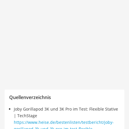
Quellenverzeichnis
Joby Gorillapod 3K und 3K Pro im Test: Flexible Stative
| TechStage
https://www.heise.de/bestenlisten/testbericht/joby-
gorillapod-3k-und-3k-pro-im-test-flexible-