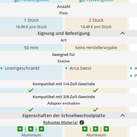
Anzahl
Preis
1 Stück
2 Stück
16,90 € pro Stück
14,48 € pro Stück
Eignung und Befestigung
Art
50 mm
keine Herstellerangabe
Geeignet für
Stative
•
•
•
uneingeschränkt
Arca Swiss
A
•
P
Kompatibel mit 1/4-Zoll-Gewinde
Kompatibel mit 3/8-Zoll-Gewinde
Adapter enthalten
Eigenschaften der Schnellwechselplatte
Robustes Material
Aluminium
Aluminium