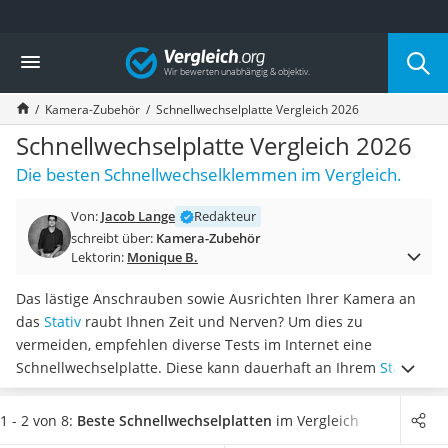
Die beliebtesten Vergleiche nach Kategorie
Vergleich
Elektronik
Powerstation
Kamera-Zubehör
Schnellwechselplatte Vergleich 2026
Monitor 32 Zoll 4K
Fernseher
Schnellwechselplatte Vergleich 2026
Drucker
Die besten Schnellwechselklemmen im Vergleich.
Desktop-PC
Monitor
Von:
Jacob Lange
Redakteur
Diascanner
schreibt über:
Kamera-Zubehör
Laser-Multifunktionsdrucker
Lektorin:
Monique B.
Powerline-Adapter
Powerstation mit Solarpanel
Das lästige Anschrauben sowie Ausrichten Ihrer Kamera an
Gaming-PC
das
Stativ
raubt Ihnen Zeit und Nerven? Um dies zu
Soundbar
vermeiden, empfehlen diverse Tests im Internet eine
17-Zoll-Laptop
Schnellwechselplatte. Diese kann dauerhaft an Ihrem
Stativ
Satellitenschüssel
verbleiben und Sie
befestigen Ihre Kamera einfach und
Gaming-Headset
mühelos per Schnellverschluss
.
Wählen Sie jetzt aus unserer
1 - 2 von 8:
Beste Schnellwechselplatten
im Vergleich
Schnurloses Telefon
Vergleichstabelle eine Schnellwechselplatte aus Aluminium,