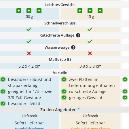
Leichtes Gewicht
50 g
15 g
Schnellverschluss
Rutschfeste Auflage
Wasserwaage
Maße (L x B)
5,2 x 4,2 cm
3,8 x 3,8 cm
Vorteile
besonders robust und
zwei Platten im
strapazierfähig
Lieferumfang enthalten
geeignet für 1/4- sowie
rutschfeste Auflage
3/8-Zoll-Gewinde
geringes Gewicht
besonders leicht
Zu den Angeboten
*
Lieferzeit
Lieferzeit
Sofort lieferbar
Sofort lieferbar
Vergleichssieger
Preis-Leistungs-Sieger