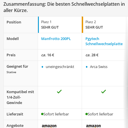
Zusammenfassung: Die besten Schnellwechselplatten in
aller Kürze.
Position
Platz 1
Platz 2
SEHR GUT
SEHR GUT
Modell
Manfrotto 200PL
Pgytech
Schnellwechselplatte
Preis
ca.
16 €
ca.
28 €
•
•
Geeignet für
uneingeschränkt
Arca Swiss
Stative
Kompatibel mit
1/4-Zoll-
Gewinde
Lieferzeit
Sofort lieferbar
Sofort lieferbar
Angebote