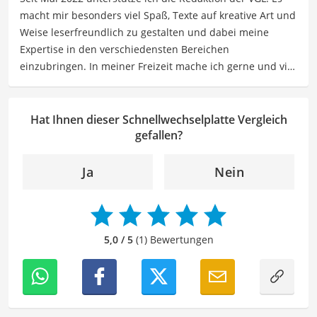
die besten elektronischen Lösungen für ihre Bedürfnisse
macht mir besonders viel Spaß, Texte auf kreative Art und
zu finden.
Weise leserfreundlich zu gestalten und dabei meine
Der Schnellwechselplatte-Vergleich ist aus unserer Sicht
Expertise in den verschiedensten Bereichen
besonders empfehlenswert für
Fotografen
und
Filmer
.
einzubringen. In meiner Freizeit mache ich gerne und viel
Sport und probiere dabei immer wieder neue Sportarten
aus. Als Lektorin liegt mein Fokus darauf, Texte auf ihre
Klarheit, Verständlichkeit und stilistische Korrektheit zu
Hat Ihnen dieser Schnellwechselplatte Vergleich
überprüfen. Mein Ziel ist es dabei, die Qualität und den
gefallen?
Ausdruck der Texte zu verbessern, um Ihnen eine
angenehme Leseerfahrung zu bieten. Durch meine
Ja
Nein
langjährige Erfahrung als Lektorin will ich vor allem dazu
beitragen, dass die Inhalte unserer Redaktion optimal
präsentiert werden und ihre volle Wirkung entfalten.
5,0 / 5
(1) Bewertungen