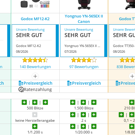
Yongnuo YN-565EX II
Godox MF12-K2
Godox T
Canon
Unsere Bewertung
Unsere Bewertung
Unsere Bewer
SEHR GUT
SEHR GUT
SEHR G
Godox MF12-K2
Yongnuo YN-565EX II Canon
Godox TT350-
08/2026
07/2026
08/2026
en
140 Bewertungen
97 Bewertungen
838 Bewe
nzeigen
mehr anzeigen
m
ch
Preis­vergleich
Preis­vergleich
Preis­v
Ratenzahlung
500 Blitze
1.500 Blitze
210 Bl
keine Herstellerangabe
2 s
0,1 ~ 2
1/1.200 s
1/20.000 s
1/8.00