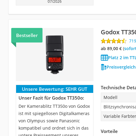
07/2026
Godox TT35
Bestseller
71
ab 89,00 €
(
Sofor
Platz 2 im TTL
Preisvergleic
Technische Deta
Unsere Bewertung:
SEHR GUT
Modell
Unser Fazit für Godox TT350o:
Der Kamerablitz TT350o von Godox
Blitzsynchronisa
ist mit spiegellosen Digitalkameras
Variable Farbt
von Olympus sowie Panasonic
kompatibel und ordnet sich in das
Vorteile
untere Preissegment unseres