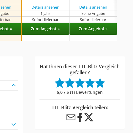
ansehen
Details ansehen
Details ansehen
ngabe
1 Jahr
keine Angabe
eferbar
Sofort lieferbar
Sofort lieferbar
Sof
ebot »
Zum Angebot »
Zum Angebot »
Zu
Hat Ihnen dieser TTL-Blitz Vergleich
gefallen?
5,0 / 5
(1) Bewertungen
TTL-Blitz-Vergleich teilen: