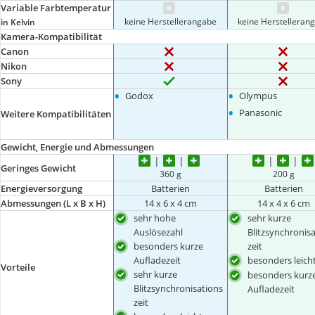
Variable Farbtemperatur
keine Herstellerangabe
keine Herstelleran
in Kelvin
Kamera-Kompatibilität
Canon
Nikon
Sony
•
•
Godox
Olympus
•
Panasonic
Weitere Kompatibilitäten
Gewicht, Energie und Abmessungen
Geringes Gewicht
360 g
200 g
Energieversorgung
Batterien
Batterien
Abmessungen (L x B x H)
14 x 6 x 4 cm
14 x 4 x 6 cm
sehr hohe
sehr kurze
Auslösezahl
Blitzsynchronis
besonders kurze
zeit
Aufladezeit
besonders leich
Vorteile
sehr kurze
besonders kurz
Blitzsynchronisations
Aufladezeit
zeit