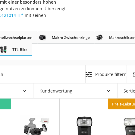
z mit einer besonders hohen
nge nutzen zu können. Überzeugt
0121014-IT
*
mit seinen
nellwechselplatten
Makro-Zwischenringe
Makroschlitte
TTL-Blitz
on
Euro
chuko
ch
Produkte filtern
Kundenwertung
Sorti
Preis-Leistu