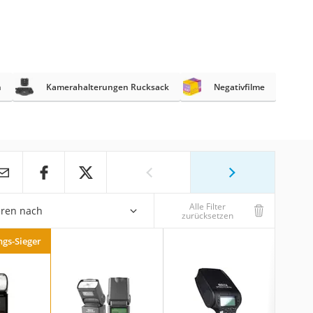
n
Kamerahalterungen Rucksack
Negativfilme
Alle Filter
eren nach
zurücksetzen
ngs-Sieger