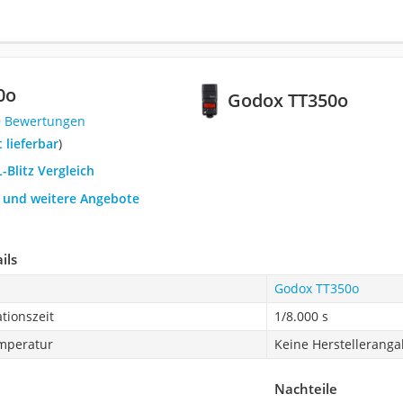
0o
Godox TT350o
9 Bewertungen
t lieferbar
)
-Blitz Vergleich
h und weitere Angebote
ils
Godox TT350o
tionszeit
1/8.000 s
emperatur
Keine Herstellerang
Nachteile