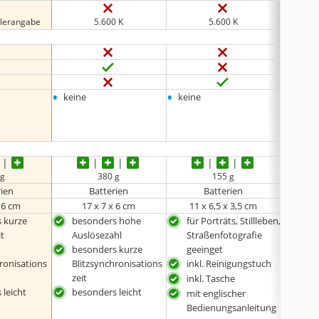
llerangabe
5.600 K
5.600 K
•
•
•
keine
keine
keine
 g
380 g
155 g
rien
Batterien
Batterien
x 6 cm
17 x 7 x 6 cm
11 x 6,5 x 3,5 cm
2
 kurze
besonders hohe
für Porträts, Stillleben,
bes
it
Auslösezahl
Straßenfotografie
Aus
besonders kurze
geeinget
bes
ronisations
Blitzsynchronisations
inkl. Reinigungstuch
Blit
zeit
zeit
inkl. Tasche
 leicht
besonders leicht
beso
mit englischer
Bedienungsanleitung