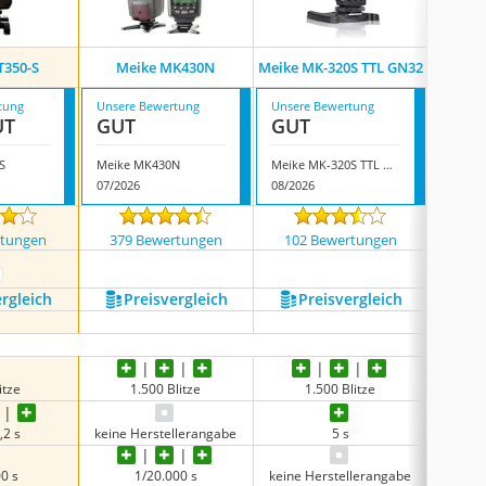
T350-S
Meike MK430N
Meike MK-320S TTL GN32
Vokin
tung
Unsere Bewertung
Unsere Bewertung
Unsere
UT
GUT
GUT
GUT
S
Meike MK430N
Meike MK-320S TTL GN32
Voking
07/2026
08/2026
07/202
rtungen
379 Bewertungen
102 Bewertungen
57 
ehr anzeigen
ergleich
Preis­vergleich
Preis­vergleich
P
itze
1.500 Blitze
1.500 Blitze
,2 s
keine Herstellerangabe
5 s
0 s
1/20.000 s
keine Herstellerangabe