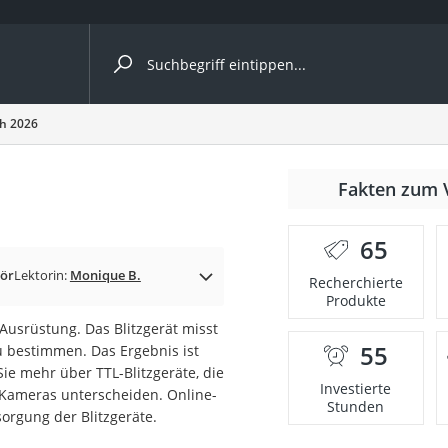
ergleiche nach Kategorie
ch 2026
Fakten zum 
65
ör
Lektorin:
Monique B.
Recherchierte
Produkte
Ausrüstung. Das Blitzgerät misst
55
 bestimmen. Das Ergebnis ist
onsdrucker
Sie mehr über TTL-Blitzgeräte, die
Investierte
 Kameras unterscheiden. Online-
Stunden
orgung der Blitzgeräte.
Solarpanel