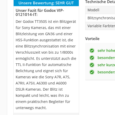
Technische Deta
Unsere Bewertung:
SEHR GUT
Modell
Unser Fazit für Godox VIP-
0121014-IT:
Blitzsynchronisa
Der Godox TT350S ist ein Blitzgerät
Variable Farbt
für Sony Kameras, das mit einer
Blitzleistung von GN36 und einer
Vorteile
HSS-Funktion ausgestattet ist, die
eine Blitzsynchronisation mit einer
sehr hohe
Verschlusszeit von bis zu 1/8000s
besonders
ermöglicht. Es unterstützt auch die
TTL II-Funktion für automatische
sehr kurz
Belichtung und eignet sich für
besonders
Kameras wie die Sony A7R, A7S,
A7RII, A7SII, A6300 und A6000
DSLR-Kameras. Der Blitz ist
kompakt und leicht, was ihn zu
einem praktischen Begleiter für
unterwegs macht.