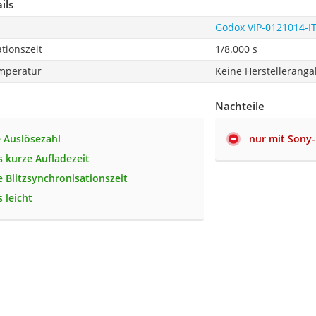
ils
Godox VIP-0121014-I
tionszeit
1/8.000 s
emperatur
Keine Herstellerang
Nachteile
 Auslösezahl
nur mit Sony
 kurze Aufladezeit
e Blitzsynchronisationszeit
 leicht