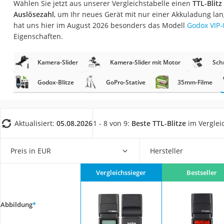
Wählen Sie jetzt aus unserer Vergleichstabelle einen
TTL-Blit
Gaming-PC
Auslösezahl
, um Ihr neues Gerät mit nur einer Akkuladung la
Soundbar
hat uns hier im August 2026 besonders das Modell
Godox VIP-
Eigenschaften.
17-Zoll-Laptop
Satellitenschüssel
Kamera-Slider
Kamera-Slider mit Motor
Sch
Gaming-Headset
Godox-Blitze
GoPro-Stative
35mm-Filme
Schnurloses Telef
Tablets unter 200 
Ladekabel Typ 2 S
Aktualisiert:
05.08.2026
1 - 8 von 9:
Beste TTL-Blitze
im Verglei
Lichtwecker
Preis in EUR
Hersteller
Acer Aspire
Service
Vergleichssieger
Bestseller
Abbildung
*