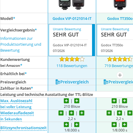
Modell
*
Godox VIP-0121014-IT
Godox TT350o
Unsere Bewertung
Unsere Bewertung
Vergleichsergebnis
*
SEHR GUT
SEHR GUT
Informationen zur
Produktsortierung und
Godox VIP-0121014-IT
Godox TT350o
Bewertung
07/2026
07/2026
Kundenwertung
*
bei Amazon
118 Bewertungen
719 Bewertung
Erhältlich bei
*
mehr a
Preis­vergleich
Preis­verglei
Preis­vergleich
Zahlbar in Raten
*
Leistung und technische Ausstattung der TTL-Blitze
Max. Auslösezahl
210 Blitze
210 Blitze
bei voller Leistung
Wiederaufladezeit
2,2 s
2,2 s
in Sekunden
Blitzsynchronisationszeit
1/8.000 s
1/8.000 s