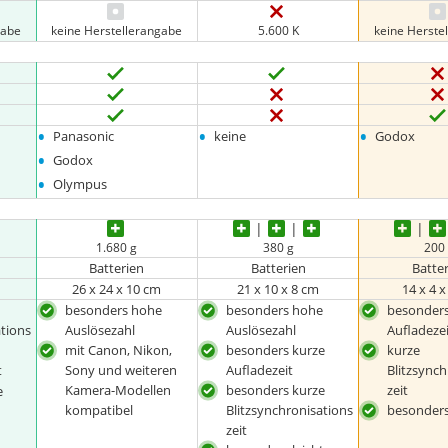
gabe
keine Herstellerangabe
5.600 K
keine Herste
•
•
•
Panasonic
keine
Godox
•
Godox
•
Olympus
1.680 g
380 g
200
Batterien
Batterien
Batte
26 x 24 x 10 cm
21 x 10 x 8 cm
14 x 4 
besonders hohe
besonders hohe
besonders
ations
Auslösezahl
Auslösezahl
Aufladeze
mit Canon, Nikon,
besonders kurze
kurze
t
Sony und weiteren
Aufladezeit
Blitzsynch
Kamera-Modellen
besonders kurze
zeit
e
kompatibel
Blitzsynchronisations
besonders
zeit