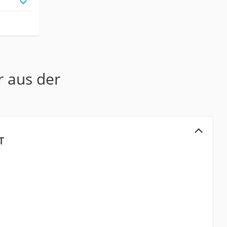
r aus der
T