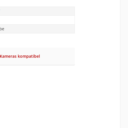
T
abe
-Kameras kompatibel