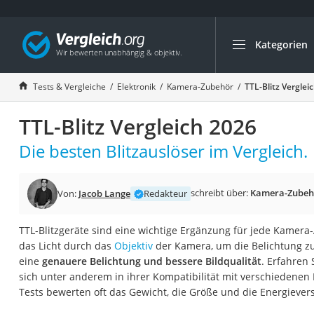
Kategorien
Die beliebtesten V
Elektronik
Tests & Vergleiche
Elektronik
Kamera-Zubehör
TTL-Blitz Verglei
Powerstation
TTL-Blitz Vergleich 2026
Monitor 32 Zoll 4K
Fernseher
Die besten Blitzauslöser im Vergleich.
Drucker
Desktop-PC
schreibt über:
Kamera-Zubeh
Von:
Jacob Lange
Redakteur
Monitor
TTL-Blitzgeräte sind eine wichtige Ergänzung für jede Kamera-
Diascanner
das Licht durch das
Objektiv
der Kamera, um die Belichtung zu
Laser-Multifunkti
eine
genauere Belichtung und bessere Bildqualität
. Erfahren 
sich unter anderem in ihrer Kompatibilität mit verschiedenen
Powerline-Adapter
Tests bewerten oft das Gewicht, die Größe und die Energievers
Powerstation mit 