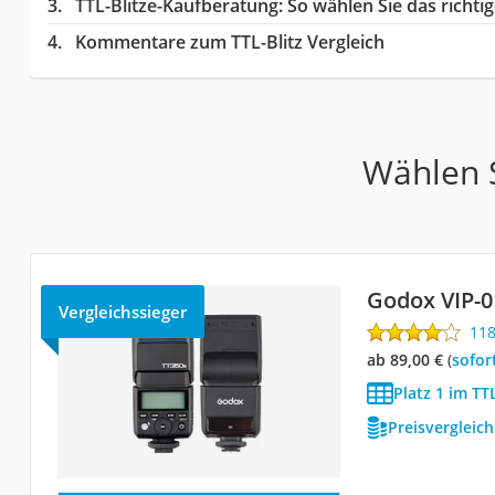
TTL-Blitze-Kaufberatung
: So wählen Sie das richt
Kommentare zum TTL-Blitz Vergleich
Wählen S
Godox VIP-0
Vergleichssieger
11
ab 89,00 €
(
Sofor
Platz 1 im TTL
Preisvergleic