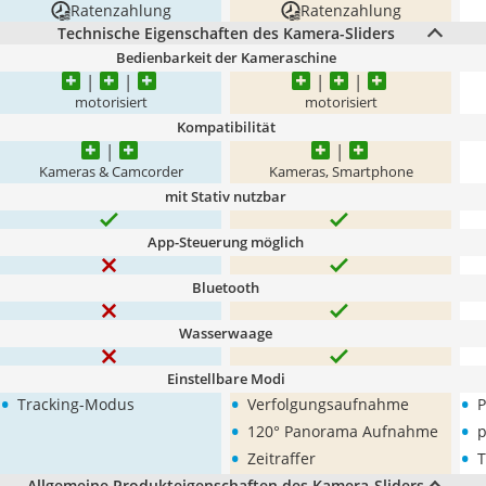
Ratenzahlung
Ratenzahlung
Technische Eigenschaften des Kamera-Sliders
Bedienbarkeit der Kameraschine
motorisiert
motorisiert
Kompatibilität
Kameras & Camcorder
Kameras, Smartphone
mit Stativ nutzbar
App-Steuerung möglich
Bluetooth
Wasserwaage
Einstellbare Modi
•
•
•
Tracking-Modus
Verfolgungsaufnahme
•
•
120° Panorama Aufnahme
p
•
•
Zeitraffer
T
Allgemeine Produkteigenschaften des Kamera-Sliders