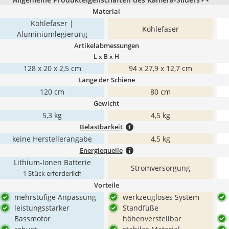
Material
Kohlefaser |
Kohlefaser
Aluminiumlegierung
Artikelabmessungen
L x B x H
128 x 20 x 2,5 cm
94 x 27,9 x 12,7 cm
Länge der Schiene
120 cm
80 cm
Gewicht
5,3 kg
4,5 kg
Belastbarkeit
keine Herstellerangabe
4,5 kg
Energiequelle
Lithium-Ionen Batterie
Stromversorgung
1 Stück erforderlich
Vorteile
mehrstufige Anpassung
werkzeugloses System
leistungsstarker
Standfüße
Bassmotor
höhenverstellbar