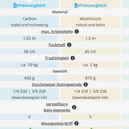
mehr anzeigen
Preis­vergleich
Preis­vergleich
Material
Carbon
Aluminium
stabil und hochwertig
robust und leicht
max. Arbeitshöhe
1,55 m
1,3 m
Packmaß
38 cm
45 cm
Tragfähigkeit
ca. 10 kg
ca. 5 kg
Gewicht
450 g
870 g
Durchmesser Stativgewinde
1/4 Zoll | 3/8 Zoll
1/4 Zoll | 3/8 Zoll
Gewindeadapter inkl.
Gewindeadapter inkl.
verstellbare
Bein-Segmente
6
5
Moosgummi-Griff