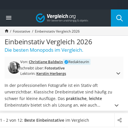
Die beliebtesten Vergleiche nach Kategorie
Vergleich
Elektronik
Powerstation
Fotostative
Einbeinstativ Vergleich 2026
Monitor 32 Zoll 4K
Fernseher
Einbeinstativ Vergleich 2026
Drucker
Die besten Monopods im Vergleich.
Desktop-PC
Monitor
Von:
Christiane Baldwin
Redakteurin
Diascanner
schreibt über:
Fotostative
Laser-Multifunktionsdrucker
Lektorin:
Kerstin Herbergs
Powerline-Adapter
Powerstation mit Solarpanel
In der professionellen Fotografie ist ein Stativ oft
Gaming-PC
unverzichtbar. Klassische Dreibeinstative sind häufig zu
Soundbar
schwer für kleine Ausflüge. Das
praktische, leichte
17-Zoll-Laptop
Einbeinstativ bietet sich als Lösung an, wie auch
Satellitenschüssel
verschiedene Einbeinstativ-Tests zeigen. Es lässt sich einfach
Gaming-Headset
ausziehen und ist sofort einsatzbereit.
Ein Stativ, das
zu Ihrer
1 - 2 von 12:
Beste Einbeinstative
im Vergleich
Schnurloses Telefon
Körpergröße passt
, finden Sie unter anderem auch in