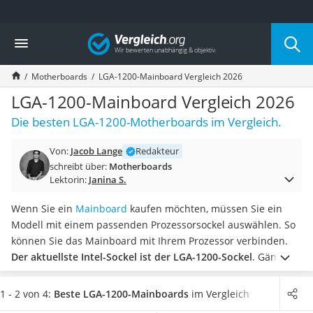
Die beliebtesten Vergleiche nach Kategorie
Vergleich
Elektronik
Powerstation
Motherboards
LGA-1200-Mainboard Vergleich 2026
Monitor 32 Zoll 4K
Fernseher
LGA-1200-Mainboard Vergleich 2026
Drucker
Die besten LGA-1200-Motherboards im Vergleich.
Desktop-PC
Monitor
Von:
Jacob Lange
Redakteur
Diascanner
schreibt über:
Motherboards
Laser-Multifunktionsdrucker
Lektorin:
Janina S.
Powerline-Adapter
Powerstation mit Solarpanel
Wenn Sie ein
Mainboard
kaufen möchten, müssen Sie ein
Gaming-PC
Modell mit einem passenden Prozessorsockel auswählen. So
Soundbar
können Sie das Mainboard mit Ihrem Prozessor verbinden.
17-Zoll-Laptop
Der aktuellste Intel-Sockel ist der LGA-1200-Sockel
. Gängige
Satellitenschüssel
Tests im Internet beschreiben, dass solch ein LGA-1200-
Gaming-Headset
Mainboard in verschiedenen Größen, auch Formfaktoren
1 - 2 von 4:
Beste LGA-1200-Mainboards
im Vergleich
Schnurloses Telefon
genannt, erhältlich ist.
Wenn Sie einen kompakten Computer