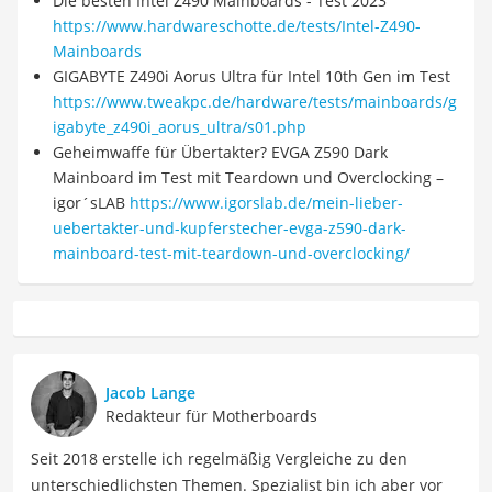
Die besten Intel Z490 Mainboards - Test 2023
https://www.hardwareschotte.de/tests/Intel-Z490-
Mainboards
GIGABYTE Z490i Aorus Ultra für Intel 10th Gen im Test
https://www.tweakpc.de/hardware/tests/mainboards/g
igabyte_z490i_aorus_ultra/s01.php
Geheimwaffe für Übertakter? EVGA Z590 Dark
Mainboard im Test mit Teardown und Overclocking –
igor´sLAB
https://www.igorslab.de/mein-lieber-
uebertakter-und-kupferstecher-evga-z590-dark-
mainboard-test-mit-teardown-und-overclocking/
Jacob Lange
Redakteur für Motherboards
Seit 2018 erstelle ich regelmäßig Vergleiche zu den
unterschiedlichsten Themen. Spezialist bin ich aber vor