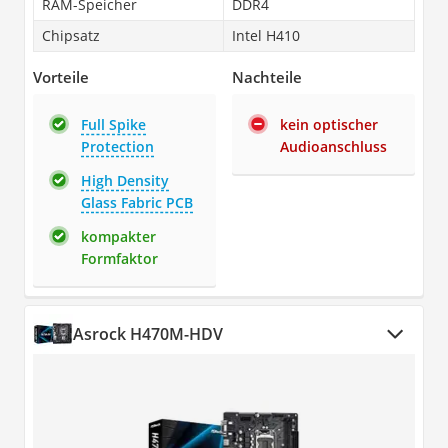
RAM-Speicher
DDR4
Chipsatz
Intel H410
Vorteile
Nachteile
Full Spike
kein optischer
Protection
Audioanschluss
High Density
Glass Fabric PCB
kompakter
Formfaktor
Asrock H470M-HDV