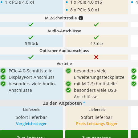
•
•
•
1 x PCIe 4.0 x4
1 x PCIe 4.0 x16
4
•
8 x PCIe 3.0 x1
M.2-Schnittstelle
Audio-Anschlüsse
5 Stück
4 Stück
Optischer Audioanschluss
Vorteile
PCIe-4.0-Schnittstelle
besonders viele
DisplayPort-Anschluss
Erweiterungssteckplätze
besonders viele Audio-
mit M.2-Schnittstelle
Anschlüsse
besonders viele USB-
Anschlüsse
Zu den Angeboten
*
Lieferzeit
Lieferzeit
Sofort lieferbar
Sofort lieferbar
Vergleichssieger
Preis-Leistungs-Sieger
Zum Angebot »
Zum Angebot »