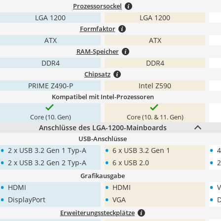
Prozessorsockel
LGA 1200
LGA 1200
Formfaktor
ATX
ATX
RAM-Speicher
DDR4
DDR4
Chipsatz
PRIME Z490-P
Intel Z590
Kompatibel mit Intel-Prozessoren
Core (10. Gen)
Core (10. & 11. Gen)
Anschlüsse des LGA-1200-Mainboards
USB-Anschlüsse
•
•
•
2 x USB 3.2 Gen 1 Typ-A
6 x USB 3.2 Gen 1
4
•
•
•
2 x USB 3.2 Gen 2 Typ-A
6 x USB 2.0
2
Grafikausgabe
•
•
•
HDMI
HDMI
•
•
•
DisplayPort
VGA
D
Erweiterungssteckplätze