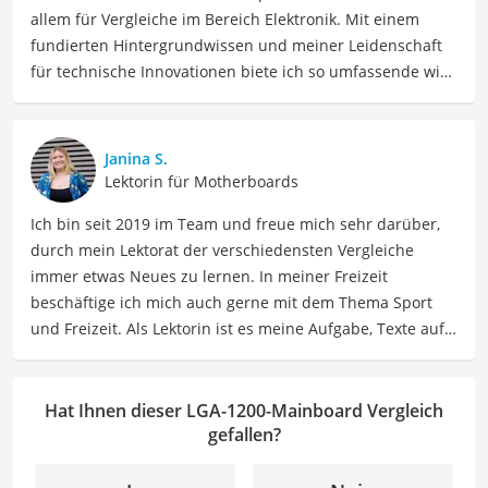
allem für Vergleiche im Bereich Elektronik. Mit einem
fundierten Hintergrundwissen und meiner Leidenschaft
für technische Innovationen biete ich so umfassende wie
präzise Informationen zu elektronischen Geräten, Gadgets
sowie Technologien. Meine Beiträge beinhalten
detaillierte Produktvergleiche, Kaufberatungen und
Janina S.
technische Analysen, um Verbrauchern dabei zu helfen,
Lektorin für Motherboards
sowohl informierte Entscheidungen zu treffen als auch
Ich bin seit 2019 im Team und freue mich sehr darüber,
die besten elektronischen Lösungen für ihre Bedürfnisse
durch mein Lektorat der verschiedensten Vergleiche
zu finden.
immer etwas Neues zu lernen. In meiner Freizeit
Der LGA-1200-Mainboard-Vergleich ist aus unserer Sicht
beschäftige ich mich auch gerne mit dem Thema Sport
besonders empfehlenswert für
PC-Bastler
und
Gamer
.
und Freizeit. Als Lektorin ist es meine Aufgabe, Texte auf
ihre inhaltliche Richtigkeit, sprachliche Präzision und
Lesbarkeit zu überprüfen. Mein Ziel ist es, unseren
Autoren dabei zu helfen, ihre Botschaften klar und
Hat Ihnen dieser LGA-1200-Mainboard Vergleich
effektiv zu kommunizieren. Durch meine Leidenschaft für
gefallen?
das geschriebene Wort und meine breitgefächerten
Interessen, bringe ich frische Perspektiven sowie neue