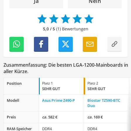
Ja
Nein
Ideen in den Lektoratsprozess ein, um sicherzustellen,
dass die Texte sowohl qualitativ hochwertig als auch
ansprechend sind.
5,0 / 5
(1) Bewertungen
Zusammenfassung: Die besten LGA-1200-Mainboards in
aller Kürze.
Position
Platz 1
Platz 2
SEHR GUT
SEHR GUT
Modell
Asus Prime Z490-P
Biostar TZ590-BTC
Duo
Preis
ca.
582 €
ca.
169 €
RAM-Speicher
DDR4
DDR4