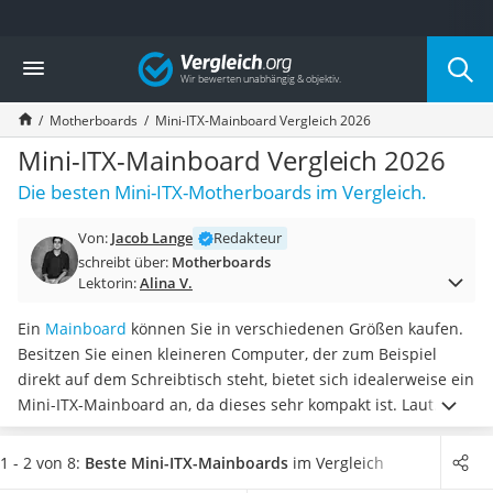
Die beliebtesten Vergleiche nach Kategorie
Vergleich
Elektronik
Powerstation
Motherboards
Mini-ITX-Mainboard Vergleich 2026
Monitor 32 Zoll 4K
Fernseher
Mini-ITX-Mainboard Vergleich 2026
Drucker
Die besten Mini-ITX-Motherboards im Vergleich.
Desktop-PC
Monitor
Von:
Jacob Lange
Redakteur
Diascanner
schreibt über:
Motherboards
Laser-Multifunktionsdrucker
Lektorin:
Alina V.
Powerline-Adapter
Powerstation mit Solarpanel
Ein
Mainboard
können Sie in verschiedenen Größen kaufen.
Gaming-PC
Besitzen Sie einen kleineren Computer, der zum Beispiel
Soundbar
direkt auf dem Schreibtisch steht, bietet sich idealerweise ein
17-Zoll-Laptop
Mini-ITX-Mainboard an, da dieses sehr kompakt ist. Laut
Satellitenschüssel
diversen Online-Tests
verfügt es aber trotzdem über viele
Gaming-Headset
verschiedene Anschlüsse
.
Wählen Sie jetzt aus unserer
1 - 2 von 8:
Beste Mini-ITX-Mainboards
im Vergleich
Schnurloses Telefon
Vergleichstabelle ein Mini-ITX-Mainboard mit großem