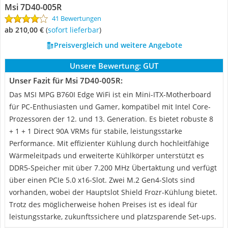
Msi ‎7D40-005R
41 Bewertungen
ab 210,00 €
(
Sofort lieferbar
)
Preisvergleich und weitere Angebote
Unsere Bewertung:
GUT
Unser Fazit für Msi ‎7D40-005R:
Das MSI MPG B760I Edge WiFi ist ein Mini-ITX-Motherboard
für PC-Enthusiasten und Gamer, kompatibel mit Intel Core-
Prozessoren der 12. und 13. Generation. Es bietet robuste 8
+ 1 + 1 Direct 90A VRMs für stabile, leistungsstarke
Performance. Mit effizienter Kühlung durch hochleitfähige
Wärmeleitpads und erweiterte Kühlkörper unterstützt es
DDR5-Speicher mit über 7.200 MHz Übertaktung und verfügt
über einen PCIe 5.0 x16-Slot. Zwei M.2 Gen4-Slots sind
vorhanden, wobei der Hauptslot Shield Frozr-Kühlung bietet.
Trotz des möglicherweise hohen Preises ist es ideal für
leistungsstarke, zukunftssichere und platzsparende Set-ups.