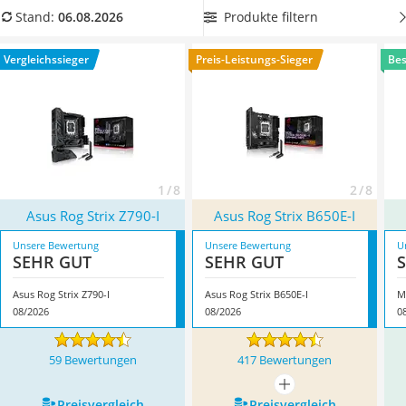
Tablets unter 200 Euro
Arbeitsspeicher aus
, um viele wichtige Daten speichern und
Produkte filtern
Stand:
06.08.2026
Ladekabel Typ 2 Schuko
schnell öffnen zu können. Überzeugt hat uns hier im August
Lichtwecker
2026 besonders das Modell
Asus Rog Strix Z790-I
*
mit seinen
Vergleichssieger
Preis-Leistungs-Sieger
Bes
Acer Aspire
Eigenschaften.
Service
1 / 8
2 / 8
Asus Rog Strix Z790-I
Asus Rog Strix B650E-I
Unsere Bewertung
Unsere Bewertung
U
SEHR GUT
SEHR GUT
Asus Rog Strix Z790-I
Asus Rog Strix B650E-I
M
08/2026
08/2026
0
59 Bewertungen
417 Bewertungen
mehr anzeigen
Preis­vergleich
Preis­vergleich