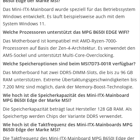
B650I Edge der Marke MSI?
Das Mini-ITX-Mainboard wurde speziell für das Betriebssystem
Windows entwickelt. Es läuft beispielsweise auch mit dem
System Windows 11.
Welche Prozessoren unterstützt das MPG B650I EDGE WIFI?
Das Motherboard ist kompatibel mit AMD-Ryzen-7000-
Prozessoren auf Basis der Zen-4-Architektur. Es verwendet den
AM5-Sockel und unterstützt Multi-Core-Overclocking.
Welche Speicheroptionen sind beim MSI‎7D73-001R verfügbar?
Das Motherboard hat zwei DDR5-DIMM-Slots, die bis zu 96 GB
RAM unterstützen. Extreme Übertaktungsgeschwindigkeiten bis
7.200 MHz sind möglich, dank der Memory-Boost-Technologie.
Wie hoch ist die Speicherkapazität des Mini-ITX-Mainboard
MPG B650I Edge der Marke MSI?
Die Speicherkapazität beträgt laut Hersteller 128 GB RAM. Als
Speichertyp werden Chips der Variante DDR5 verwendet.
Wie hoch ist die Taktfrequenz des Mini-ITX-Mainboards MPG
B650I Edge der Marke MSI?
Die Taktfrequenz des Mini-ITX-Mainboard MPG B650I Edge der