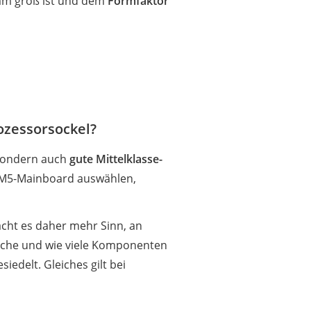
 mm groß ist und dem
Formfaktor
ozessorsockel?
 sondern auch
gute Mittelklasse-
 AM5-Mainboard auswählen,
acht es daher mehr Sinn, an
elche und wie viele Komponenten
edelt. Gleiches gilt bei