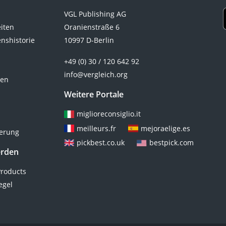
VGL Publishing AG
eiten
Oranienstraße 6
nshistorie
10997 D-Berlin
+49 (0) 30 / 120 642 92
info@vergleich.org
ten
Weitere Portale
miglioreconsiglio.it
meilleurs.fr
mejoraelige.es
ierung
pickbest.co.uk
bestpick.com
erden
roducts
egel