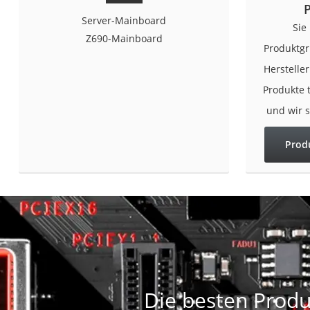
Gaming-PC
Server-Mainboard
Sie
Soundbar
Z690-Mainboard
Produktgr
17-Zoll-Laptop
Herstelle
Satellitenschüssel
Produkte 
Gaming-Headset
und wir 
Schnurloses Telef
Tablets unter 200 
Prod
Ladekabel Typ 2 S
Lichtwecker
Acer Aspire
Service
Die besten Produ