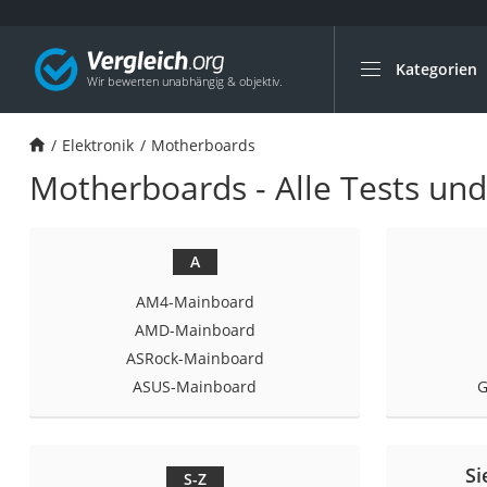
Kategorien
Die beliebtesten V
Elektronik
Elektronik
Motherboards
Powerstation
Motherboards - Alle Tests und
Monitor 32 Zoll 4K
Fernseher
Drucker
A
Desktop-PC
AM4-Mainboard
Monitor
AMD-Mainboard
ASRock-Mainboard
Diascanner
ASUS-Mainboard
G
Laser-Multifunkti
Powerline-Adapter
Powerstation mit 
Si
S-Z