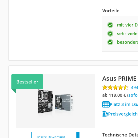
Vorteile
mit vier 
sehr viel
besonder
Asus PRIME
Bestseller
49
ab 119,00 €
(
Sof
Platz 3 im L
Preisvergleic
Technische Deta
Unsere Bewertung