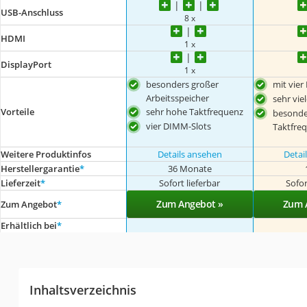
USB-Anschluss
8 x
HDMI
1 x
DisplayPort
1 x
besonders großer
mit vier
Arbeitsspeicher
sehr vie
sehr hohe Taktfrequenz
Vorteile
besonde
vier DIMM-Slots
Taktfre
Weitere Produktinfos
Details ansehen
Detai
Herstellergarantie
*
36 Monate
Lieferzeit
*
Sofort lieferbar
Sofor
Zum Angebot »
Zum 
Zum Angebot
*
Erhältlich bei
*
Inhaltsverzeichnis