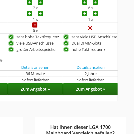
7 x
6 x
1 x
1 x
0 x
sehr hohe Taktfrequenz
sehr viele USB-Anschlüsse
viele USB-Anschlüsse
Dual DIMM-Slots
großer Arbeitsspeicher
hohe Taktfrequenz
ät
Details ansehen
Details ansehen
36 Monate
2 Jahre
Sofort lieferbar
Sofort lieferbar
Zum Angebot »
Zum Angebot »
Hat Ihnen dieser LGA 1700
Mainboard Vergleich gefallen?