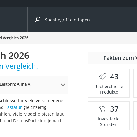
ergleiche nach Kategorie
 Vergleich 2026
ch 2026
Fakten zum 
 Vergleich.
43
Lektorin:
Alina V.
Recherchierte
Produkte
chlüsse für viele verschiedene
37
und
Tastatur
gleichzeitig
onsdrucker
len. Viele Modelle bieten laut
Investierte
I und DisplayPort sind je nach
Stunden
Solarpanel