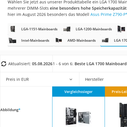
Wählen Sie jetzt aus unserer Produkttabelle ein LGA 1700 Ma
Gaming-PC
mehrerer DIMM-Slots
eine besonders hohe Speicherkapazität
Soundbar
hier im August 2026 besonders das Modell
Asus Prime Z790-P
17-Zoll-Laptop
LGA-1151-Mainboards
LGA-1200-Mainboards
Satellitenschüssel
Gaming-Headset
Intel-Mainboards
AMD-Mainboards
LGA 17
Schnurloses Telef
Tablets unter 200 
Aktualisiert:
05.08.2026
1 - 6 von 6:
Beste LGA 1700 Mainboard
Ladekabel Typ 2 S
Lichtwecker
Preis in EUR
Hersteller
Acer Aspire
Vergleichssieger
Preis-Le
Service
Abbildung
*