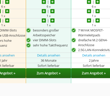
6 x
6 x
6 x
1 x
1 x
1 x
1 x
1 x
1 x
 DIMM-Slots
besonders großer
7 W/mK MOSFET-
Arbeitsspeicher
Wärmeleitpads
le USB-Anschlüsse
vier DIMM-Slots
dreifache M.2 GEN4-
rs hohe
Anschlüsse
sehr hohe Taktfrequenz
quenz
2.5G LAN-Konnektivit
ls ansehen
Details ansehen
Details ansehen
1 Jahr
36 Monate
2 Jahre
t lieferbar
Sofort lieferbar
Sofort lieferbar
Angebot »
Zum Angebot »
Zum Angebot »