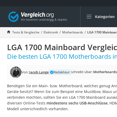
Kategorien
Die beliebtesten V
Elektronik
Tests & Vergleiche
Elektronik
Motherboards
LGA 1700 Mainboard
Powerstation
LGA 1700 Mainboard Verglei
Monitor 32 Zoll 4K
Fernseher
Die besten LGA 1700 Motherboards im
Drucker
Desktop-PC
schreibt über:
Motherboards
Von:
Jacob Lange
Redakteur
Monitor
Benötigen Sie ein Main- bzw. Motherboard, welches genug Ans
Diascanner
Geräte besitzt? Wenn Sie zum Beispiel eine Musikbox, Maus 
Laser-Multifunkti
verbinden möchten, sollten Sie ein LGA 1700 Mainboard auswäh
diversen Online-Tests
mindestens sechs USB-Anschlüsse
, HDM
Powerline-Adapter
Modell unterschiedlich vorhanden.
Powerstation mit 