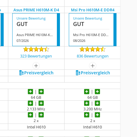
o
Asus PRIME H610M-K D4
Msi Pro H610M-E DDR4
Unsere Bewertung
Unsere Bewertung
GUT
GUT
Asus PRIME H610M-K D4
Msi Pro H610M-E DDR4
07/2026
08/2026
323 Bewertungen
836 Bewertungen
mehr anzeigen
mehr anzeigen
Preis­vergleich
Preis­vergleich
64 GB
64 GB
2.133 MHz
3.200 MHz
2 x
2 x
Intel H610
Intel H610