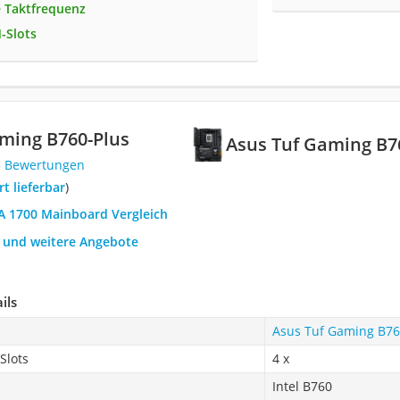
 Taktfrequenz
-Slots
ming B760-Plus
Asus Tuf Gaming B7
3 Bewertungen
ort lieferbar
)
GA 1700 Mainboard Vergleich
h und weitere Angebote
ils
Asus Tuf Gaming B76
Slots
4 x
Intel B760