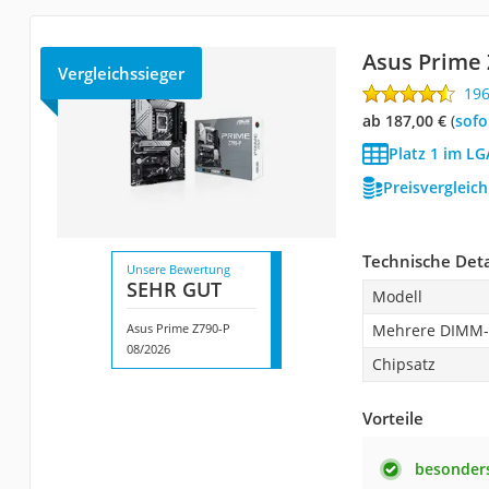
Asus Prime 
Vergleichssieger
19
ab 187,00 €
(
Sof
Platz 1 im L
Preisvergleic
Technische Deta
Unsere Bewertung
SEHR GUT
Modell
Asus Prime Z790-P
Mehrere DIMM-
08/2026
Chipsatz
Vorteile
besonders