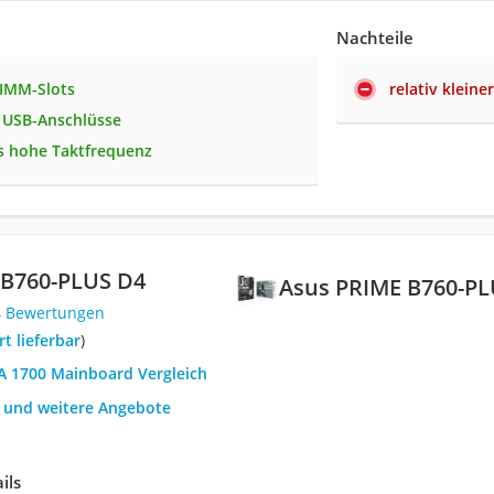
Nachteile
DIMM-Slots
relativ kleine
e USB-Anschlüsse
s hohe Taktfrequenz
 B760-PLUS D4
Asus PRIME B760-PL
4 Bewertungen
ort lieferbar
)
GA 1700 Mainboard Vergleich
h und weitere Angebote
ils