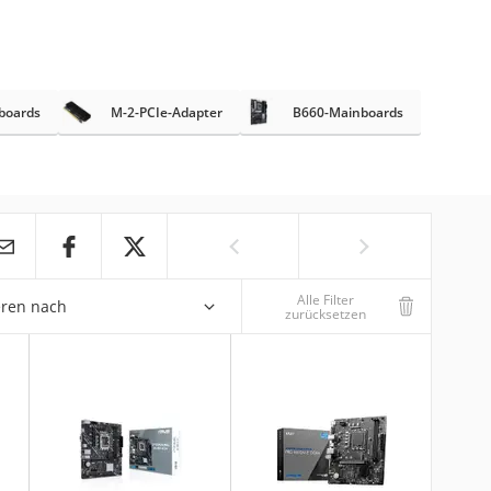
boards
M-2-PCIe-Adapter
B660-Mainboards
Alle Filter
eren nach
zurücksetzen