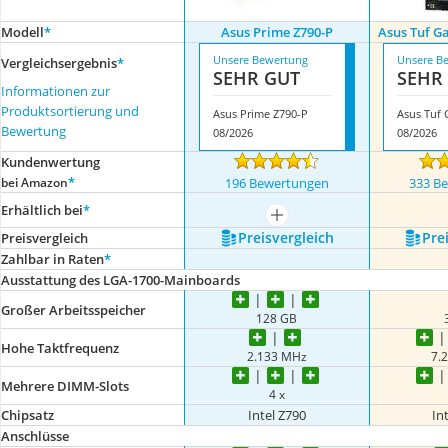
Modell
*
Asus Prime Z790-P
Asus Tuf G
Unsere Bewertung
Unsere B
Vergleichsergebnis
*
SEHR GUT
SEHR
Informationen zur
Produktsortierung und
Asus Prime Z790-P
Bewertung
08/2026
08/2026
Kundenwertung
*
bei Amazon
196 Bewertungen
333 B
Erhältlich bei
*
mehr anzeigen
Preis­vergleich
Prei
Preis­vergleich
Zahlbar in Raten
*
Ausstattung des LGA-1700-Mainboards
Großer Arbeitsspeicher
128 GB
Hohe Taktfrequenz
2.133 MHz
7.
Mehrere DIMM-Slots
4 x
Chipsatz
Intel Z790
In
Anschlüsse