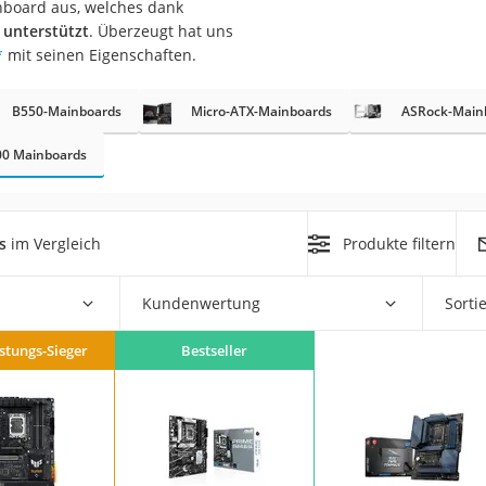
inboard aus, welches dank
 unterstützt
. Überzeugt hat uns
*
mit seinen Eigenschaften.
B550-Mainboards
Micro-ATX-Mainboards
ASRock-Main
00 Mainboards
on
Euro
s
im Vergleich
Produkte filtern
chuko
Kundenwertung
Sorti
istungs-Sieger
Bestseller