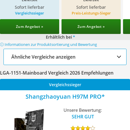
Sofort lieferbar
Sofort lieferbar
Vergleichssieger
Preis-Leistungs-Sieger
Zum Angebot »
Zum Angebot »
Erhältlich bei
*
ⓘ Informationen zur Produktsortierung und Bewertung
Ähnliche Vergleiche anzeigen
LGA-1151-Mainboard Vergleich 2026 Empfehlungen
Vergleichssieger
Shangzhaoyuan H97M PRO
Unsere Bewertung:
SEHR GUT