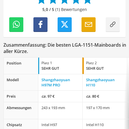
zur geschriebenen Sprache trage ich dazu bei, dass
unsere Vergleiche ansprechend, verständlich sowie
5,0 / 5
(1) Bewertungen
fehlerfrei sind.
Zusammenfassung: Die besten LGA-1151-Mainboards in
aller Kürze.
Position
Platz 1
Platz 2
SEHR GUT
SEHR GUT
Modell
Shangzhaoyuan
Shangzhaoyuan
H97M PRO
H110
Preis
ca.
97 €
ca.
80 €
Abmessungen
243 x 193 mm
197 x 170 mm
Chipsatz
Intel H97
Intel H110