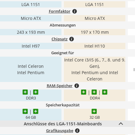
LGA 1151
LGA 1151
Formfaktor
Micro ATX
Micro ATX
Abmessungen
243 x 193 mm
197 x 170 mm
Chipsatz
Intel H97
Intel H110
Geeignet für
Intel Core i3/i5 (6., 7., 8. und 9.
Intel Celeron
Gen),
Intel Pentium
Intel Pentium und Intel
Celeron
RAM-Speicher
DDR3
DDR4
Speicherkapazität
64 GB
32 GB
Anschlüsse des LGA-1151-Mainboards
Grafikausgabe