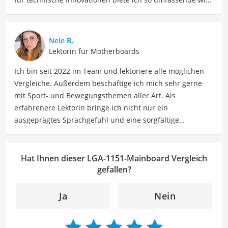
präzise Informationen zu elektronischen Geräten, Gadgets
sowie Technologien. Meine Beiträge beinhalten
detaillierte Produktvergleiche, Kaufberatungen und
Nele B.
technische Analysen, um Verbrauchern dabei zu helfen,
Lektorin für Motherboards
sowohl informierte Entscheidungen zu treffen als auch
Ich bin seit 2022 im Team und lektoriere alle möglichen
die besten elektronischen Lösungen für ihre Bedürfnisse
Vergleiche. Außerdem beschäftige ich mich sehr gerne
zu finden.
mit Sport- und Bewegungsthemen aller Art. Als
Der LGA-1151-Mainboard-Vergleich ist aus unserer Sicht
erfahrenere Lektorin bringe ich nicht nur ein
besonders empfehlenswert für
PC-Bastler
und
Gamer
.
ausgeprägtes Sprachgefühl und eine sorgfältige
Arbeitsweise mit, sondern auch mein Interesse an
sportlichen Aktivitäten. Durch meine Tätigkeit als Lektorin
kann ich dazu beitragen, Texte inhaltlich präzise, gut
Hat Ihnen dieser LGA-1151-Mainboard Vergleich
strukturiert und sprachlich einwandfrei zu gestalten.
gefallen?
Mein Ziel ist es, unsere Inhalte auf ihre inhaltliche
Kohärenz, logische Schlüssigkeit und stilistische Qualität
Ja
Nein
zu überprüfen sowie gegebenenfalls zu verbessern. Mit
meinem Hintergrund im Bereich Sport und meiner Liebe