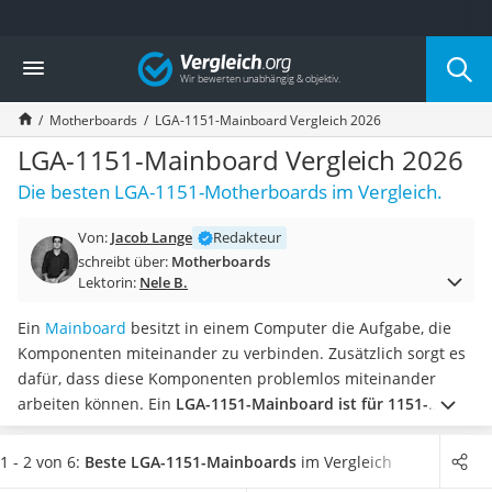
Die beliebtesten Vergleiche nach Kategorie
Vergleich
Elektronik
Powerstation
Motherboards
LGA-1151-Mainboard Vergleich 2026
Monitor 32 Zoll 4K
Fernseher
LGA-1151-Mainboard Vergleich 2026
Drucker
Die besten LGA-1151-Motherboards im Vergleich.
Desktop-PC
Monitor
Von:
Jacob Lange
Redakteur
Diascanner
schreibt über:
Motherboards
Laser-Multifunktionsdrucker
Lektorin:
Nele B.
Powerline-Adapter
Powerstation mit Solarpanel
Ein
Mainboard
besitzt in einem Computer die Aufgabe, die
Gaming-PC
Komponenten miteinander zu verbinden. Zusätzlich sorgt es
Soundbar
dafür, dass diese Komponenten problemlos miteinander
17-Zoll-Laptop
arbeiten können. Ein
LGA-1151-Mainboard ist für 1151-
Satellitenschüssel
Prozessorsockel perfekt geeignet
. Somit ist solch ein
Gaming-Headset
Motherboard laut diversen Tests im Internet ausschließlich
1 - 2 von 6:
Beste LGA-1151-Mainboards
im Vergleich
Schnurloses Telefon
mit älteren Intel-Prozessoren kompatibel.
Wählen Sie jetzt
ein