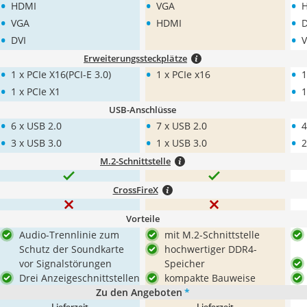
•
•
•
HDMI
VGA
•
•
•
VGA
HDMI
D
•
•
DVI
Erweiterungssteckplätze
•
•
•
1 x PCIe X16(PCI-E 3.0)
1 x PCIe x16
1
•
•
1 x PCIe X1
1
USB-Anschlüsse
•
•
•
6 x USB 2.0
7 x USB 2.0
4
•
•
•
3 x USB 3.0
1 x USB 3.0
2
M.2-Schnittstelle
CrossFireX
Vorteile
Audio-Trennlinie zum
mit M.2-Schnittstelle
Schutz der Soundkarte
hochwertiger DDR4-
vor Signalstörungen
Speicher
Drei Anzeigeschnittstellen
kompakte Bauweise
Zu den Angeboten
*
Lieferzeit
Lieferzeit