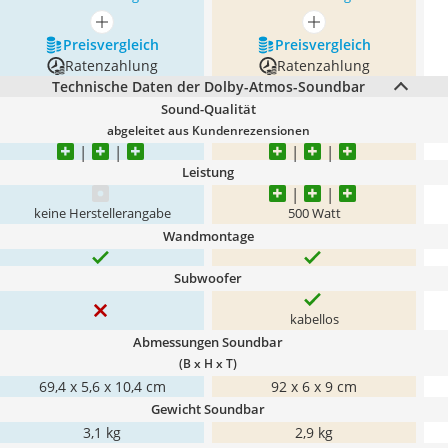
mehr anzeigen
mehr anzeigen
Preis­vergleich
Preis­vergleich
Ratenzahlung
Ratenzahlung
Technische Daten der Dolby-Atmos-Soundbar
Sound-Qualität
abgeleitet aus Kundenrezensionen
Leistung
keine Herstellerangabe
500 Watt
Wandmontage
Subwoofer
kabellos
Abmessungen Soundbar
(B x H x T)
69,4 x 5,6 x 10,4 cm
92 x 6 x 9 cm
Gewicht Soundbar
3,1 kg
2,9 kg