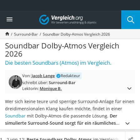
Die beliebtesten Vergleiche nach Kategorie
Vergleich
Elektronik
Powerstation
Surround-Bar
Soundbar Dolby-Atmos Vergleich 2026
Monitor 32 Zoll 4K
Fernseher
Soundbar Dolby-Atmos Vergleich
Drucker
2026
Desktop-PC
Die besten Soundbars (Atmos) im Vergleich.
Monitor
Diascanner
Von:
Jacob Lange
Redakteur
Laser-Multifunktionsdrucker
schreibt über:
Surround-Bar
Powerline-Adapter
Lektorin:
Monique B.
Powerstation mit Solarpanel
Gaming-PC
Wer sich keine teure und sperrige Surround-Anlage für einen
Soundbar
dreidimensionalen Klang kaufen möchte, findet in einer
17-Zoll-Laptop
Soundbar
mit Dolby-Atmos die passende Lösung.
Der
Satellitenschüssel
simulierte Surround-Sound sorgt für ein räumliches
Gaming-Headset
Hörerlebnis und hebt das „Mittendrin-statt-nur-dabei-
Schnurloses Telefon
Gefühl“ auf eine ganz neue Ebene.
Machen Sie es sich für
1 - 2 von 12:
Beste Soundbars Dolby-Atmos
im Vergleich