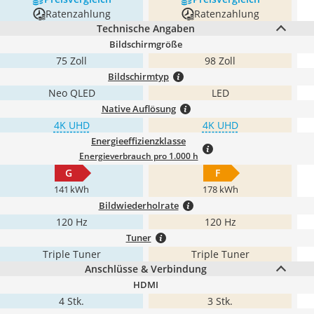
Ratenzahlung
Ratenzahlung
Technische Angaben
Bildschirmgröße
75 Zoll
98 Zoll
Bildschirmtyp
Neo QLED
LED
Native Auflösung
4K UHD
4K UHD
Energieeffizienzklasse
Energieverbrauch pro 1.000 h
G
F
141 kWh
178 kWh
Bildwiederholrate
120 Hz
120 Hz
Tuner
Triple Tuner
Triple Tuner
Anschlüsse & Verbindung
HDMI
4 Stk.
3 Stk.