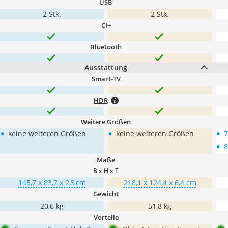
USB
2 Stk.
2 Stk.
CI+
Bluetooth
Ausstattung
Smart-TV
HDR
Weitere Größen
•
•
•
keine weiteren Größen
keine weiteren Größen
7
•
8
Maße
B x H x T
145,7 x 83,7 x 2,5 cm
218,1 x 124,4 x 6,4 cm
Gewicht
20,6 kg
51,8 kg
Vorteile