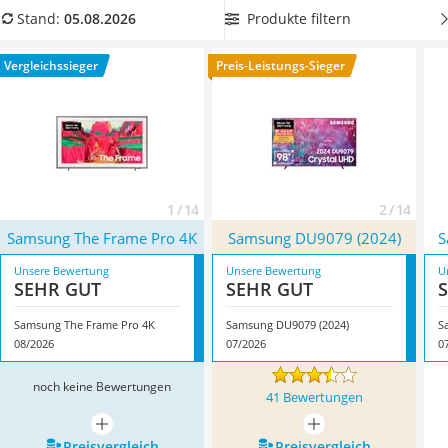
Tablets unter 200 Euro
Ihnen, was dahinter steckt. Wählen Sie jetzt bequem das
Produkte filtern
Stand:
05.08.2026
Ladekabel Typ 2 Schuko
optimale Modell in der optimalen Größe
aus unserer Test-
Lichtwecker
bzw. Vergleichstabelle. Überzeugt hat uns hier im August
Vergleichssieger
Preis-Leistungs-Sieger
Acer Aspire
2026 besonders das Modell
Samsung The Frame Pro 4K
*
mit
Service
seinen Eigenschaften.
1 / 14
2 / 14
Samsung The Frame Pro 4K
Samsung DU9079 (2024)
S
Unsere Bewertung
Unsere Bewertung
U
SEHR GUT
SEHR GUT
Samsung The Frame Pro 4K
Samsung DU9079 (2024)
S
08/2026
07/2026
0
noch keine Bewertungen
41 Bewertungen
mehr anzeigen
mehr anzeigen
Preis­vergleich
Preis­vergleich