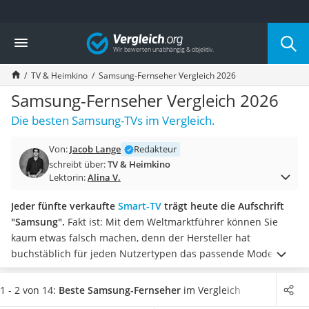
Die beliebtesten Vergleiche nach Kategorie
Vergleich
Elektronik
Powerstation
TV & Heimkino
Samsung-Fernseher Vergleich 2026
Monitor 32 Zoll 4K
Fernseher
Samsung-Fernseher Vergleich 2026
Drucker
Die besten Samsung-TVs im Vergleich.
Desktop-PC
Monitor
Von:
Jacob Lange
Redakteur
Diascanner
schreibt über:
TV & Heimkino
Laser-Multifunktionsdrucker
Lektorin:
Alina V.
Powerline-Adapter
Powerstation mit Solarpanel
Jeder fünfte verkaufte
Smart-TV
trägt heute die Aufschrift
Gaming-PC
"Samsung".
Fakt ist: Mit dem Weltmarktführer können Sie
Soundbar
kaum etwas falsch machen, denn der Hersteller hat
17-Zoll-Laptop
buchstäblich für jeden Nutzertypen das passende Modell im
Satellitenschüssel
Angebot.
Doch Vorsicht:
Im Dschungel der Marketingbegriffe
Gaming-Headset
geht die Orientierung schnell verloren!
Ob
QLED, Quantum-
1 - 2 von 14:
Beste Samsung-Fernseher
im Vergleich
Schnurloses Telefon
Dots oder HDR
- unser Samsung-Fernseher-Vergleich verrät