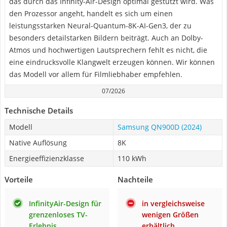
das durch das Infinity-Air-Design optimal gestützt wird. Was
den Prozessor angeht, handelt es sich um einen
leistungsstarken Neural-Quantum-8K-AI-Gen3, der zu
besonders detailstarken Bildern beiträgt. Auch an Dolby-
Atmos und hochwertigen Lautsprechern fehlt es nicht, die
eine eindrucksvolle Klangwelt erzeugen können. Wir können
das Modell vor allem für Filmliebhaber empfehlen.
07/2026
Technische Details
Modell
Samsung QN900D (2024)
Native Auflösung
8K
Energieeffizienzklasse
110 kWh
Vorteile
Nachteile
InfinityAir-Design für
in vergleichsweise
grenzenloses TV-
wenigen Größen
Erlebnis
erhältlich