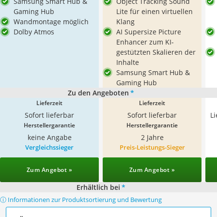
Samsung Smart Hub &
Object Tracking Sound
Gaming Hub
Lite für einen virtuellen
Wandmontage möglich
Klang
Dolby Atmos
AI Supersize Picture
Enhancer zum KI-
gestützten Skalieren der
Inhalte
Samsung Smart Hub &
Gaming Hub
Zu den Angeboten
*
Lieferzeit
Lieferzeit
Sofort lieferbar
Sofort lieferbar
L
Herstellergarantie
Herstellergarantie
keine Angabe
2 Jahre
Vergleichssieger
Preis-Leistungs-Sieger
Zum Angebot »
Zum Angebot »
Erhältlich bei
*
ⓘ Informationen zur Produktsortierung und Bewertung