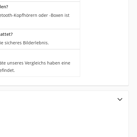
den?
etooth-Kopfhörern oder -Boxen ist
attet?
e sicheres Bilderlebnis.
äte unseres Vergleichs haben eine
efindet.