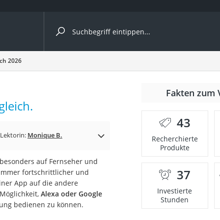
ergleiche nach Kategorie
ich 2026
Fakten zum 
leich.
43
Lektorin:
Monique B.
Recherchierte
Produkte
n besonders auf Fernseher und
37
immer fortschrittlicher und
onsdrucker
einer App auf die andere
Investierte
Möglichkeit,
Alexa oder Google
Stunden
rung bedienen zu können.
Solarpanel