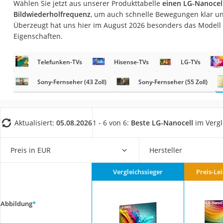
Wählen Sie jetzt aus unserer Produkttabelle
einen LG-Nanocel
Gaming-PC
Bildwiederholfrequenz
, um auch schnelle Bewegungen klar u
Soundbar
Überzeugt hat uns hier im August 2026 besonders das Modell
Eigenschaften.
17-Zoll-Laptop
Satellitenschüssel
Telefunken-TVs
Hisense-TVs
LG-TVs
Gaming-Headset
Sony-Fernseher (43 Zoll)
Sony-Fernseher (55 Zoll)
Schnurloses Telef
Tablets unter 200 
Ladekabel Typ 2 S
Aktualisiert:
05.08.2026
1 - 6 von 6:
Beste LG-Nanocell
im Vergl
Lichtwecker
Preis in EUR
Hersteller
Acer Aspire
Service
Vergleichssieger
Preis-Le
Abbildung
*