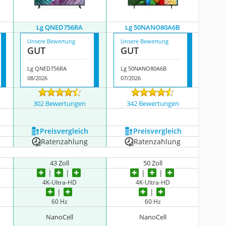
Lg QNED756RA
Lg 50NANO80A6B
Unsere Bewertung
Unsere Bewertung
GUT
GUT
Lg QNED756RA
Lg 50NANO80A6B
08/2026
07/2026
302 Bewertungen
342 Bewertungen
igen
Preis­vergleich
Preis­vergleich
Ratenzahlung
Ratenzahlung
43 Zoll
50 Zoll
4K-Ultra-HD
4K-Ultra-HD
60 Hz
60 Hz
NanoCell
NanoCell