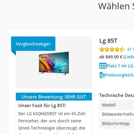
Wählen S
Lg 85T
Vergleichssieger
47
ab 849,00 €
(
Lief
Platz 1 im LG
Preisvergleic
Technische Deta
Unsere Bewertung:
SEHR GUT
Modell
Unser Fazit für Lg 85T:
Der LG 65QNED85T ist ein 65-Zoll-
Bildwiederholf
Fernseher, der uns durch seine
Bildschirmtyp
Qned-Technologie überzeugt, die