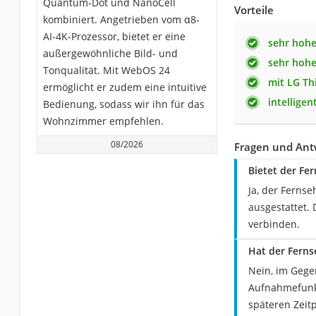
Quantum-Dot und NanoCell
Vorteile
kombiniert. Angetrieben vom α8-
AI-4K-Prozessor, bietet er eine
sehr hohe
außergewöhnliche Bild- und
sehr hohe
Tonqualität. Mit WebOS 24
mit LG Th
ermöglicht er zudem eine intuitive
intellige
Bedienung, sodass wir ihn für das
Wohnzimmer empfehlen.
08/2026
Fragen und Ant
Bietet der Fe
Ja, der Fernse
ausgestattet.
verbinden.
Hat der Fern
Nein, im Gege
Aufnahmefunk
späteren Zeit