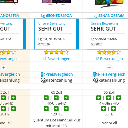
NANO81T6A
Lg 65QNED869QA
Lg 55NANO81A6A
ewertung
Unsere Bewertung
Unsere Bewertung
 GUT
SEHR GUT
SEHR GUT
NO81T6A
Lg 65QNED869QA
Lg 55NANO81A6A
07/2026
08/2026
ewertungen
41 Bewertungen
12 Bewertungen
mehr anzeigen
mehr anze
s­vergleich
Preis­vergleich
Preis­vergleich
enzahlung
Ratenzahlung
Ratenzahlung
5 Zoll
65 Zoll
55 Zoll
Ultra-HD
4K-Ultra-HD
4K-Ultra-HD
120 Hz
120 Hz
60 Hz
Quantum Dot NanoCell Plus
noCell
NanoCell
mit Mini LED