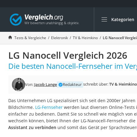
Kategorien
Die beliebtesten V
Elektronik
Tests & Vergleiche
Elektronik
TV & Heimkino
LG Nanocell Vergle
Powerstation
LG Nanocell Vergleich 2026
Monitor 32 Zoll 4K
Fernseher
Die besten Nanocell-Fernseher im Verg
Drucker
Desktop-PC
schreibt über:
TV & Heimkino
Von:
Jacob Lange
Redakteur
Monitor
Das Unternehmen LG spezialisiert sich seit den 2000er Jahre
Diascanner
Bildschirme.
LG-Fernseher
werden laut diversen Online-Tests 
Laser-Multifunkti
einfacher zu bedienen. Damit Sie so schnell wie möglich von 
wechseln können, bietet Ihnen der LG-Nanocell-Fernseher die 
Powerline-Adapter
Assistant zu verbinden
und somit das Gerät per Sprachsteue
Powerstation mit 