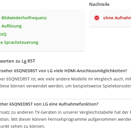
Nachteile
 Bildwiederholfrequenz
ohne Aufnah
 Auflösung
inQ
nte Sprachsteuerung
worten zu Lg 85T
rnseher 65QNED85T von LG viele HDMI-Anschlussmöglichkeiten?
her 65QNED85T ist, wie viele andere Modelle im Vergleich auch, mi
 Diese können verwendet werden, um beispielsweise Spielekonsole
seher 65QNED85T von LG eine Aufnahmefunktion?
nsatz zu anderen TV-Geräten in unserer Vergleichstabelle hat de
tion. Mit dieser können Fernsehprogramme aufgenommen werden,
punkt sehen zu können.