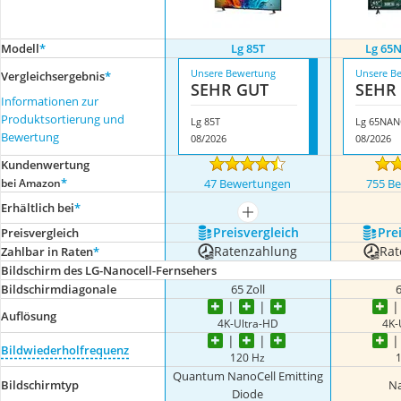
Modell
*
Lg 85T
Lg 65
Unsere Bewertung
Unsere B
Vergleichsergebnis
*
SEHR GUT
SEHR
Informationen zur
Produktsortierung und
Lg 85T
Lg 65NA
Bewertung
08/2026
08/2026
Kundenwertung
*
bei Amazon
47 Bewertungen
755 B
Erhältlich bei
*
mehr anzeigen
Preis­vergleich
Prei
Preis­vergleich
Ratenzahlung
Rat
Zahlbar in Raten
*
Bildschirm des LG-Nanocell-Fernsehers
Bildschirmdiagonale
65 Zoll
6
Auflösung
4K-Ultra-HD
4K-
Bildwiederholfrequenz
120 Hz
Quantum NanoCell Emitting
Bildschirmtyp
Na
Diode