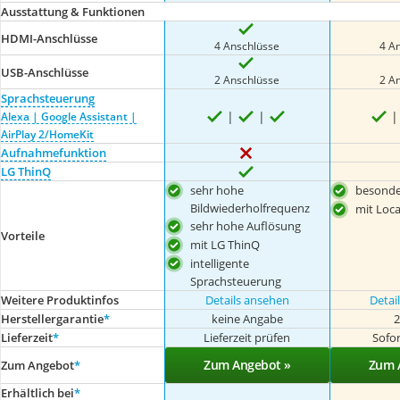
Ausstattung & Funktionen
HDMI-Anschlüsse
4 Anschlüsse
4 A
USB-Anschlüsse
2 Anschlüsse
2 A
Sprachsteuerung
Alexa | Google Assistant |
AirPlay 2/HomeKit
Aufnahmefunktion
LG ThinQ
sehr hohe
besonder
Bildwiederholfrequenz
mit Loc
sehr hohe Auflösung
Vorteile
mit LG ThinQ
intelligente
Sprachsteuerung
Weitere Produktinfos
Details ansehen
Detai
Herstellergarantie
*
keine Angabe
2
Lieferzeit
*
Lieferzeit prüfen
Sofor
Zum Angebot »
Zum 
Zum Angebot
*
Erhältlich bei
*