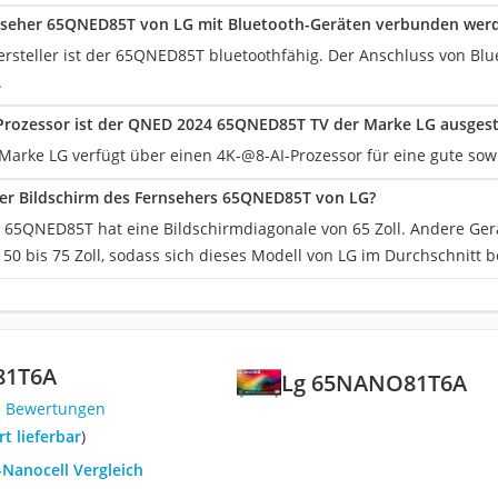
nseher 65QNED85T von LG mit Bluetooth-Geräten verbunden wer
Hersteller ist der 65QNED85T bluetoothfähig. Der Anschluss von Blu
.
Prozessor ist der QNED 2024 65QNED85T TV der Marke LG ausgest
Marke LG verfügt über einen 4K-@8-AI-Prozessor für eine gute sowi
der Bildschirm des Fernsehers 65QNED85T von LG?
 65QNED85T hat eine Bildschirmdiagonale von 65 Zoll. Andere Ger
50 bis 75 Zoll, sodass sich dieses Modell von LG im Durchschnitt b
81T6A
Lg 65NANO81T6A
5 Bewertungen
ort lieferbar
)
-Nanocell Vergleich