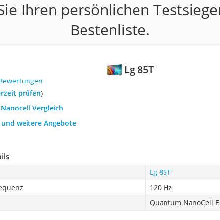
ie Ihren persönlichen Testsiege
Bestenliste.
Lg 85T
 Bewertungen
erzeit prüfen
)
-Nanocell Vergleich
h und weitere Angebote
ils
Lg 85T
requenz
120 Hz
Quantum NanoCell Em