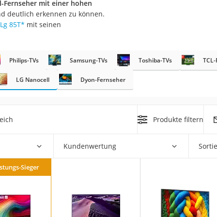
l-Fernseher mit einer hohen
nd deutlich erkennen zu können.
Lg 85T
*
mit seinen
Philips-TVs
Samsung-TVs
Toshiba-TVs
TCL-
LG Nanocell
Dyon-Fernseher
on
Euro
chuko
eich
Produkte filtern
Kundenwertung
Sorti
istungs-Sieger