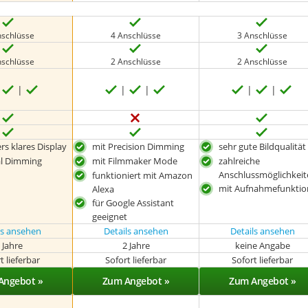
nschlüsse
4 Anschlüsse
3 Anschlüsse
nschlüsse
2 Anschlüsse
2 Anschlüsse
s klares Display
mit Precision Dimming
sehr gute Bildqualität
al Dimming
mit Filmmaker Mode
zahlreiche
Anschlussmöglichkei
funktioniert mit Amazon
mit Aufnahmefunktio
Alexa
für Google Assistant
geeignet
ls ansehen
Details ansehen
Details ansehen
 Jahre
2 Jahre
keine Angabe
t lieferbar
Sofort lieferbar
Sofort lieferbar
Angebot »
Zum Angebot »
Zum Angebot »