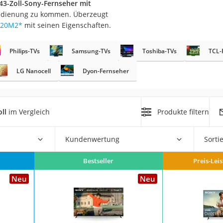
43-Zoll-Sony-Fernseher mit
Bedienung zu kommen. Überzeugt
S20M2
*
mit seinen Eigenschaften.
Philips-TVs
Samsung-TVs
Toshiba-TVs
TCL-
LG Nanocell
Dyon-Fernseher
on
Euro
ll
im Vergleich
Produkte filtern
chuko
Kundenwertung
Sorti
Bestseller
Preis-Lei
Neu
Neu