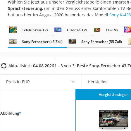
Wählen Sie jetzt aus unserer Vergleichstabelle einen
smarten 
Gaming-PC
Sprachsteuerung
, um in den Genuss einer komfortablen TV-
Soundbar
hat uns hier im August 2026 besonders das Modell
Sony K-43
17-Zoll-Laptop
Telefunken-TVs
Hisense-TVs
LG-TVs
Satellitenschüssel
Gaming-Headset
Sony-Fernseher (43 Zoll)
Sony-Fernseher (55 Zoll)
Schnurloses Telef
Tablets unter 200 
Aktualisiert:
04.08.2026
1 - 3 von 3:
Beste Sony-Fernseher 43 Zo
Ladekabel Typ 2 S
Lichtwecker
Preis in EUR
Hersteller
Acer Aspire
Vergleichssieger
Service
Abbildung
*