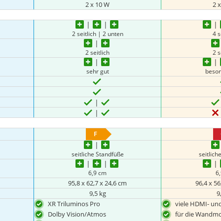
2 x 10 W
2 
2 seitlich | 2 unten
4 s
2 seitlich
2 s
sehr gut
beson
F
seitliche Standfüße
seitlich
6,9 cm
6
95,8 x 62,7 x 24,6 cm
96,4 x 56
9,5 kg
9
XR Triluminos Pro
viele HDMI- un
Dolby Vision/Atmos
für die Wandmo