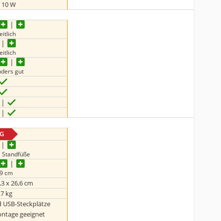
x 10 W
eitlich
eitlich
ders gut
G
e Standfüße
,9 cm
,3 x 26,6 cm
,7 kg
d USB-Steckplätze
ntage geeignet