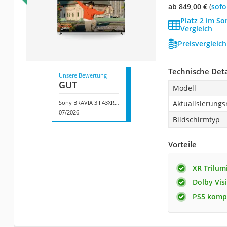
ab 849,00 €
(
Sof
Platz 2 im So
Vergleich
Preisvergleic
Technische Deta
Unsere Bewertung
GUT
Modell
Sony BRAVIA 3II 43XR32M2
Aktualisierungs
07/2026
Bildschirmtyp
Vorteile
XR Trilum
Dolby Vis
PS5 komp