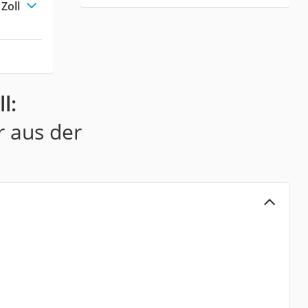
Zoll
l:
r aus der