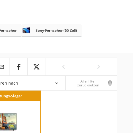
Fernseher
Sony-Fernseher (65 Zoll)
Alle Filter
eren nach
zurücksetzen
stungs-Sieger