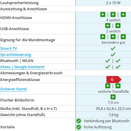
Lautsprecherleistung
2 x 10 W
Ausstattung & Anschlüsse
HDMI-Anschlüsse
4 seitlich
USB-Anschlüsse
2 seitlich
Eignung für die Wandmontage
besonders gut
Smart-TV
Sprachsteuerung
Bluetooth | WLAN
Alexa | Google Assistant
Abmessungen & Energieverbrauch
G
Energieeffizienzklasse
Sicherer Stand
seitliche Standfüße
Flacher Bildschirm
7,9 cm
Maße (inkl. Standfuß, B x H x T)
95,8 x 62,8 x 25,5 cm
Gewicht (ohne Standfuß)
7,8 kg
Verbindung per Bluetooth
hohe Auflösung
Vorteile