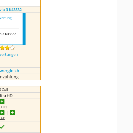
via 3 K43S32
wertung
a 3 K43S32
wertungen
s­vergleich
enzahlung
 Zoll
ltra HD
0 Hz
LED