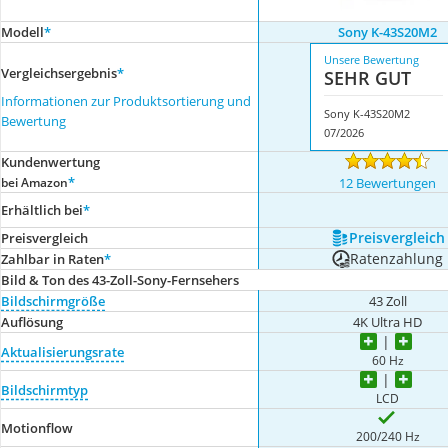
Modell
*
Sony K-43S20M2
Unsere Bewertung
Vergleichsergebnis
*
SEHR GUT
Informationen zur Produktsortierung und
Sony K-43S20M2
Bewertung
07/2026
Kundenwertung
*
bei Amazon
12 Bewertungen
Erhältlich bei
*
Preis­vergleich
Preis­vergleich
Ratenzahlung
Zahlbar in Raten
*
Bild & Ton des 43-Zoll-Sony-Fernsehers
Bildschirmgröße
43 Zoll
Auflösung
4K Ultra HD
Aktualisierungsrate
60 Hz
Bildschirmtyp
LCD
Motionflow
200/240 Hz