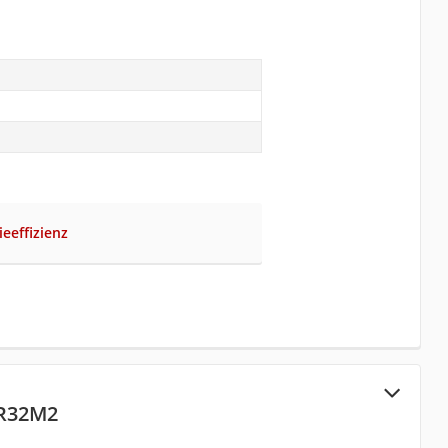
ieeffizienz
XR32M2