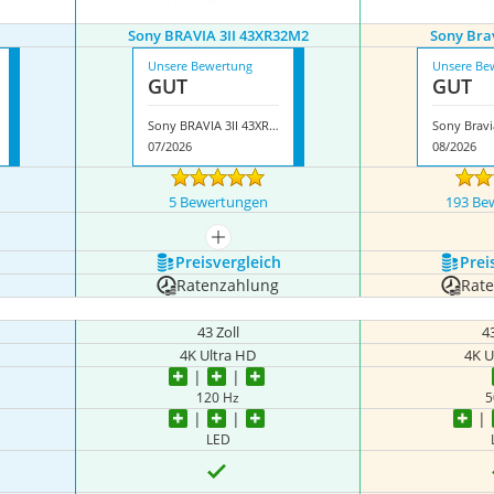
Sony BRAVIA 3II 43XR32M2
Sony Bra
Unsere Bewertung
Unsere Be
GUT
GUT
Sony BRAVIA 3II 43XR32M2
Sony Bravi
07/2026
08/2026
5 Bewertungen
193 Be
mehr anzeigen
Preis­vergleich
Prei
Ratenzahlung
Rat
43 Zoll
43
4K Ultra HD
4K U
120 Hz
5
LED