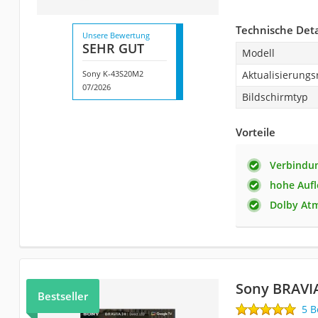
Technische Deta
Unsere Bewertung
SEHR GUT
Modell
Sony K-43S20M2
Aktualisierungs
07/2026
Bildschirmtyp
Vorteile
Verbindun
hohe Auf
Dolby At
Sony BRAVIA
Bestseller
5 