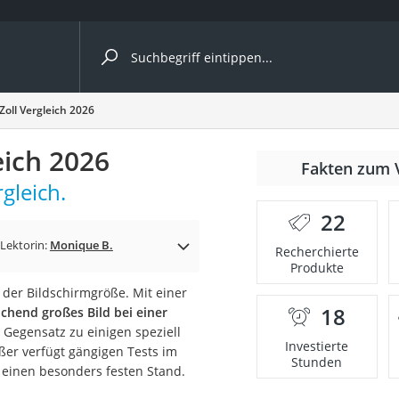
ergleiche nach Kategorie
oll Vergleich 2026
eich 2026
Fakten zum 
gleich.
22
Lektorin:
Monique B.
Recherchierte
Produkte
 der Bildschirmgröße. Mit einer
18
ichend großes Bild bei einer
onsdrucker
m Gegensatz zu einigen speziell
Investierte
ßer verfügt gängigen Tests im
Stunden
r einen besonders festen Stand.
Solarpanel