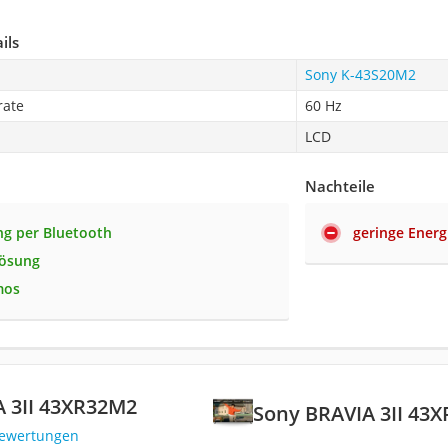
ils
Sony K-43S20M2
rate
60 Hz
LCD
Nachteile
g per Bluetooth
geringe Energ
lösung
mos
 3II 43XR32M2
Sony BRAVIA 3II 43
Bewertungen