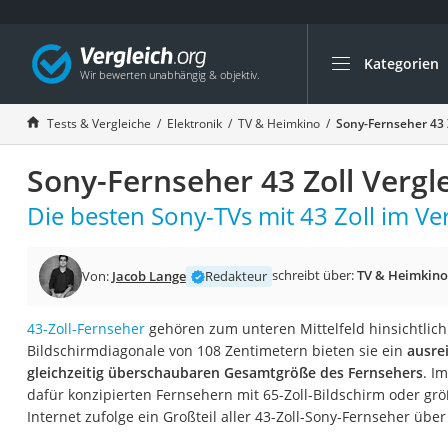
Kategorien
Die beliebtesten V
Elektronik
Tests & Vergleiche
Elektronik
TV & Heimkino
Sony-Fernseher 43 Z
Powerstation
Sony-Fernseher 43 Zoll Vergl
Monitor 32 Zoll 4K
Fernseher
Die besten Sony-TVs mit 43 Zoll im Ver
Drucker
Desktop-PC
schreibt über:
TV & Heimkino
Von:
Jacob Lange
Redakteur
Monitor
43-Zoll-Fernseher
gehören zum unteren Mittelfeld hinsichtlich
Diascanner
Bildschirmdiagonale von 108 Zentimetern bieten sie ein
ausre
Laser-Multifunkti
gleichzeitig überschaubaren Gesamtgröße des Fernsehers
. I
dafür konzipierten Fernsehern mit 65-Zoll-Bildschirm oder grö
Powerline-Adapter
Internet zufolge ein Großteil aller 43-Zoll-Sony-Fernseher übe
Powerstation mit 