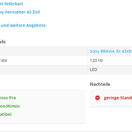
ort lieferbar
)
ny-Fernseher 43 Zoll
h und weitere Angebote
ils
Sony BRAVIA 3II 43X
rate
120 Hz
LED
Nachteile
inos Pro
geringe Stand
ion/Atmos
atibel