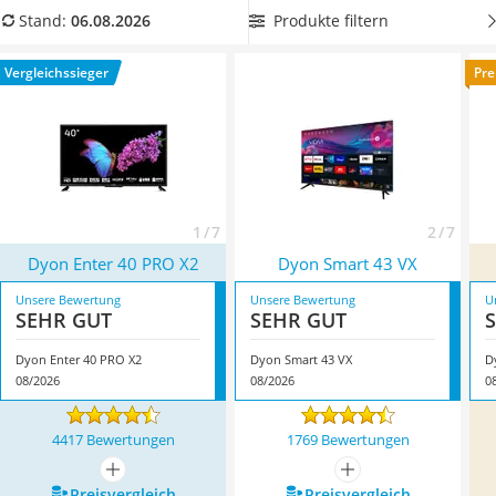
Tablets unter 200 Euro
hochauflösenden Bild zu profitieren
. Zudem verbessert eine
Produkte filtern
Stand:
06.08.2026
Ladekabel Typ 2 Schuko
Helligkeit von mindestens 250 cd/qm das Bild bei Ihnen zu
Lichtwecker
Hause sichtlich. Überzeugt hat uns hier im August 2026
Vergleichssieger
Pre
Acer Aspire
besonders das Modell
Dyon Enter 40 PRO X2
*
mit seinen
Service
Eigenschaften.
1 / 7
2 / 7
Dyon Enter 40 PRO X2
Dyon Smart 43 VX
Unsere Bewertung
Unsere Bewertung
U
SEHR GUT
SEHR GUT
Dyon Enter 40 PRO X2
Dyon Smart 43 VX
D
08/2026
08/2026
0
4417 Bewertungen
1769 Bewertungen
mehr anzeigen
mehr anzeigen
Preis­vergleich
Preis­vergleich