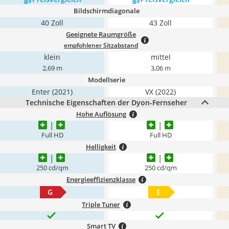
Bildschirmdiagonale
40 Zoll
43 Zoll
Geeignete Raumgröße
empfohlener Sitzabstand
klein
mittel
2,69 m
3,06 m
Modellserie
Enter (2021)
VX (2022)
Technische Eigenschaften der Dyon-Fernseher
Hohe Auflösung
Full HD
Full HD
Helligkeit
250 cd/qm
250 cd/qm
Energieeffizienzklasse
G
E
Triple Tuner
Smart TV