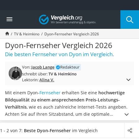
Die beliebtesten Vergleiche nach Kategorie
Vergleich
Elektronik
Powerstation
TV & Heimkino
Dyon-Fernseher Vergleich 2026
Monitor 32 Zoll 4K
Fernseher
Dyon-Fernseher Vergleich 2026
Drucker
Die besten Fernseher von Dyon im Vergleich.
Desktop-PC
Monitor
Von:
Jacob Lange
Redakteur
Diascanner
schreibt über:
TV & Heimkino
Laser-Multifunktionsdrucker
Lektorin:
Alina V.
Powerline-Adapter
Powerstation mit Solarpanel
Mit einem Dyon-
Fernseher
erhalten Sie eine
hochwertige
Gaming-PC
Bildqualität zu einem ansprechenden Preis-Leistungs-
Soundbar
Verhältnis
, wie es auch zahlreiche Internet-Tests angeben.
17-Zoll-Laptop
Achten Sie auf Ihren Sitzabstand, um die optimale
Satellitenschüssel
Bildschirmgröße und -auflösung auszusuchen.
Wählen Sie
Gaming-Headset
jetzt aus unserer Vergleichstabelle einen Dyon-Fernseher mit
1 - 2 von 7:
Beste Dyon-Fernseher
im Vergleich
Schnurloses Telefon
4k-UHD-Auflösung, um
von einem besonders