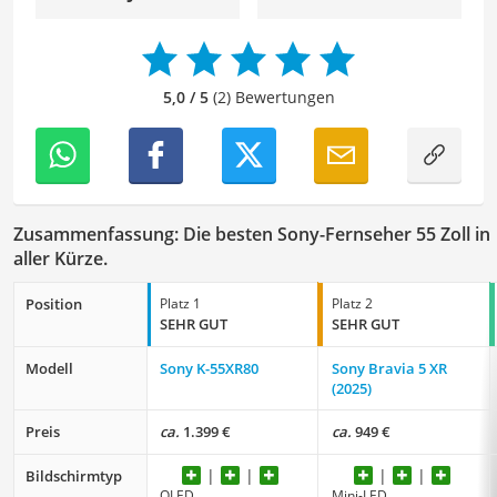
langjährige Erfahrung als Lektorin will ich vor allem dazu
beitragen, dass die Inhalte unserer Redaktion optimal
präsentiert werden und ihre volle Wirkung entfalten.
5,0 / 5
(2) Bewertungen
Zusammenfassung: Die besten Sony-Fernseher 55 Zoll in
aller Kürze.
Position
Platz 1
Platz 2
SEHR GUT
SEHR GUT
Modell
Sony K-55XR80
Sony Bravia 5 XR
(2025)
Preis
ca.
1.399 €
ca.
949 €
Bildschirmtyp
OLED
Mini-LED