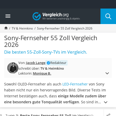
Die beliebtesten Vergleiche nach Kategorie
Vergleich
Elektronik
Powerstation
TV & Heimkino
Sony-Fernseher 55 Zoll Vergleich 2026
Monitor 32 Zoll 4K
Fernseher
Sony-Fernseher 55 Zoll Vergleich
Drucker
2026
Desktop-PC
Die besten 55-Zoll-Sony-TVs im Vergleich.
Monitor
Diascanner
Von:
Jacob Lange
Redakteur
Laser-Multifunktionsdrucker
schreibt über:
TV & Heimkino
Powerline-Adapter
Lektorin:
Monique B.
Powerstation mit Solarpanel
Gaming-PC
Sowohl OLED-Fernseher als auch
LED-Fernseher
von Sony
Soundbar
haben nicht nur ein hervorragendes Bild. Diverse Tests im
17-Zoll-Laptop
Internet bestätigen auch, dass
einige Modelle zudem über
Satellitenschüssel
eine besonders gute Tonqualität verfügen
. So sind in
Gaming-Headset
einigen Sony-Fernsehern mit 55 Zoll serienmäßig nicht nur
Schnurloses Telefon
zwei hochwertige Lautsprecher verbaut, sondern auch
1 - 2 von 3:
Beste Sony-Fernseher 55 Zoll
im Vergleich