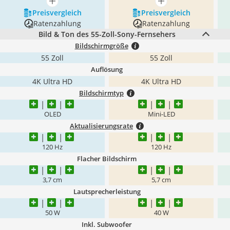
mehr anzeigen
mehr anzeigen
Preis­vergleich
Preis­vergleich
Ratenzahlung
Ratenzahlung
Bild & Ton des 55-Zoll-Sony-Fernsehers
Bildschirmgröße
55 Zoll
55 Zoll
Auflösung
4K Ultra HD
4K Ultra HD
Bildschirmtyp
OLED
Mini-LED
Aktualisierungsrate
120 Hz
120 Hz
Flacher Bildschirm
3,7 cm
5,7 cm
Lautsprecherleistung
50 W
40 W
Inkl. Subwoofer