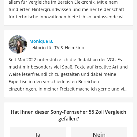
allem für Vergleiche im Bereich Elektronik. Mit einem
fundierten Hintergrundwissen und meiner Leidenschaft
für technische Innovationen biete ich so umfassende wie
präzise Informationen zu elektronischen Geräten, Gadgets
sowie Technologien. Meine Beiträge beinhalten
detaillierte Produktvergleiche, Kaufberatungen und
Monique B.
technische Analysen, um Verbrauchern dabei zu helfen,
Lektorin für TV & Heimkino
sowohl informierte Entscheidungen zu treffen als auch
Seit Mai 2022 unterstütze ich die Redaktion der VGL. Es
die besten elektronischen Lösungen für ihre Bedürfnisse
macht mir besonders viel Spaß, Texte auf kreative Art und
zu finden.
Weise leserfreundlich zu gestalten und dabei meine
Der Sony-Fernseher 55 Zoll-Vergleich ist aus unserer Sicht
Expertise in den verschiedensten Bereichen
besonders empfehlenswert für
Serien-Liebhaber
.
einzubringen. In meiner Freizeit mache ich gerne und viel
Sport und probiere dabei immer wieder neue Sportarten
aus. Als Lektorin liegt mein Fokus darauf, Texte auf ihre
Klarheit, Verständlichkeit und stilistische Korrektheit zu
Hat Ihnen dieser Sony-Fernseher 55 Zoll Vergleich
überprüfen. Mein Ziel ist es dabei, die Qualität und den
gefallen?
Ausdruck der Texte zu verbessern, um Ihnen eine
angenehme Leseerfahrung zu bieten. Durch meine
Ja
Nein