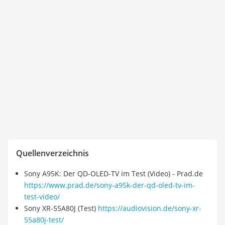
Quellenverzeichnis
Sony A95K: Der QD-OLED-TV im Test (Video) - Prad.de
https://www.prad.de/sony-a95k-der-qd-oled-tv-im-
test-video/
Sony XR-55A80J (Test)
https://audiovision.de/sony-xr-
55a80j-test/