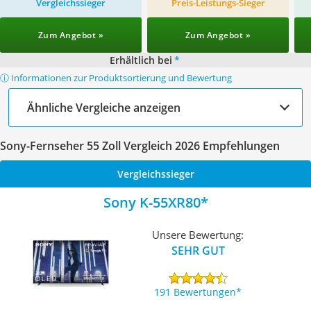
Vergleichssieger
Preis-Leistungs-Sieger
Zum Angebot »
Zum Angebot »
Erhältlich bei
*
ⓘ Informationen zur Produktsortierung und Bewertung
Ähnliche Vergleiche anzeigen
Sony-Fernseher 55 Zoll Vergleich 2026 Empfehlungen
Vergleichssieger
Sony K-55XR80
Unsere Bewertung:
SEHR GUT
191 Bewertungen