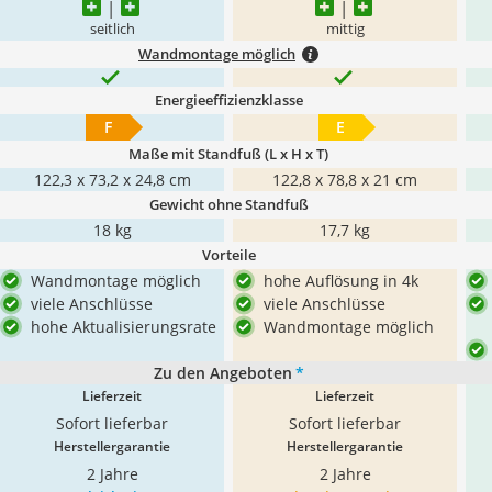
seitlich
mittig
Wandmontage möglich
Energieeffizienzklasse
F
E
Maße mit Standfuß (L x H x T)
122,3 x 73,2 x 24,8 cm
122,8 x 78,8 x 21 cm
Gewicht ohne Standfuß
18 kg
17,7 kg
Vorteile
Wandmontage möglich
hohe Auflösung in 4k
viele Anschlüsse
viele Anschlüsse
hohe Aktualisierungsrate
Wandmontage möglich
Zu den Angeboten
*
Lieferzeit
Lieferzeit
Sofort lieferbar
Sofort lieferbar
Herstellergarantie
Herstellergarantie
2 Jahre
2 Jahre