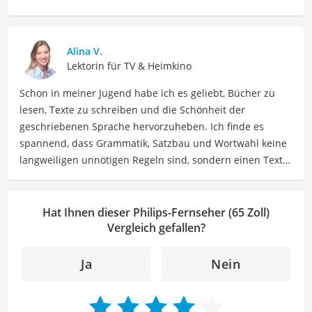
präzise Informationen zu elektronischen Geräten, Gadgets
sowie Technologien. Meine Beiträge beinhalten
detaillierte Produktvergleiche, Kaufberatungen und
Alina V.
technische Analysen, um Verbrauchern dabei zu helfen,
Lektorin für TV & Heimkino
sowohl informierte Entscheidungen zu treffen als auch
Schon in meiner Jugend habe ich es geliebt, Bücher zu
die besten elektronischen Lösungen für ihre Bedürfnisse
lesen, Texte zu schreiben und die Schönheit der
zu finden.
geschriebenen Sprache hervorzuheben. Ich finde es
Der Philips-Fernseher 65 Zoll-Vergleich ist aus unserer
spannend, dass Grammatik, Satzbau und Wortwahl keine
Sicht besonders empfehlenswert für
TV-Käufer
und
langweiligen unnötigen Regeln sind, sondern einen Text
Technik-Enthusiasten
.
zum Leben erwecken können. Deshalb habe ich es mir
zur Aufgabe gemacht, mein Know How und die Liebe zum
geschriebenen Wort als Lektorin bei VGL in unsere Texte
Hat Ihnen dieser Philips-Fernseher (65 Zoll)
einfließen zu lassen. Mit meinem Auge für
Vergleich gefallen?
Detailgenauigkeit und sprachliche Präzision unterstütze
ich unser Redaktionsteam dabei, qualitativ hochwertige
Ja
Nein
und fehlerfreie Inhalte zu liefern. Dabei liebe ich es,
meinen Wissensschatz immer mehr zu erweitern und
mich täglich mit den verschiedensten Themen