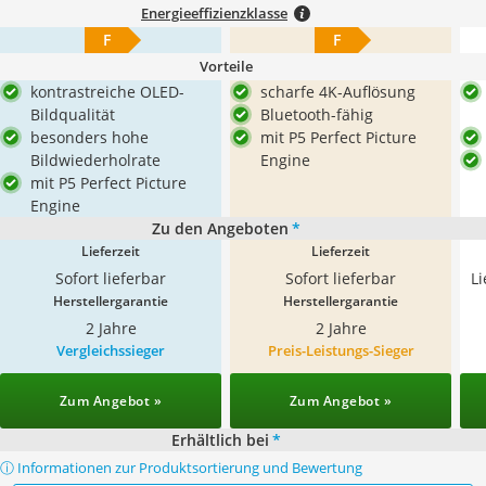
Energieeffizienzklasse
F
F
Vorteile
kontrastreiche OLED-
scharfe 4K-Auflösung
Bildqualität
Bluetooth-fähig
besonders hohe
mit P5 Perfect Picture
Bildwiederholrate
Engine
mit P5 Perfect Picture
Engine
Zu den Angeboten
*
Lieferzeit
Lieferzeit
Sofort lieferbar
Sofort lieferbar
L
Herstellergarantie
Herstellergarantie
2 Jahre
2 Jahre
Vergleichssieger
Preis-Leistungs-Sieger
Zum Angebot »
Zum Angebot »
Erhältlich bei
*
ⓘ Informationen zur Produktsortierung und Bewertung