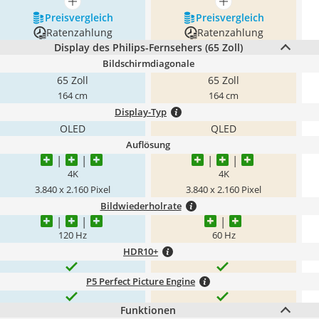
mehr anzeigen
mehr anzeigen
Preis­vergleich
Preis­vergleich
Ratenzahlung
Ratenzahlung
Display des Philips-Fernsehers (65 Zoll)
Bildschirmdiagonale
65 Zoll
65 Zoll
164 cm
164 cm
Display-Typ
OLED
QLED
Auflösung
4K
4K
3.840 x 2.160 Pixel
3.840 x 2.160 Pixel
Bildwiederholrate
120 Hz
60 Hz
HDR10+
P5 Perfect Picture Engine
Funktionen