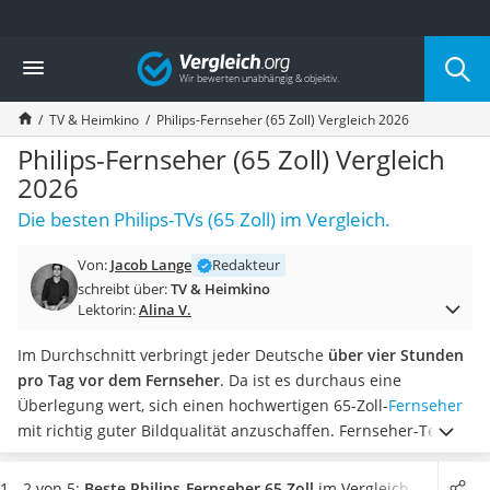
Die beliebtesten Vergleiche nach Kategorie
Vergleich
Elektronik
Powerstation
TV & Heimkino
Philips-Fernseher (65 Zoll) Vergleich 2026
Monitor 32 Zoll 4K
Fernseher
Philips-Fernseher (65 Zoll) Vergleich
Drucker
2026
Desktop-PC
Die besten Philips-TVs (65 Zoll) im Vergleich.
Monitor
Diascanner
Von:
Jacob Lange
Redakteur
Laser-Multifunktionsdrucker
schreibt über:
TV & Heimkino
Powerline-Adapter
Lektorin:
Alina V.
Powerstation mit Solarpanel
Gaming-PC
Im Durchschnitt verbringt jeder Deutsche
über vier Stunden
Soundbar
pro Tag vor dem Fernseher
. Da ist es durchaus eine
17-Zoll-Laptop
Überlegung wert, sich einen hochwertigen 65-Zoll-
Fernseher
Satellitenschüssel
mit richtig guter Bildqualität anzuschaffen.
Fernseher-Tests
Gaming-Headset
im Internet zufolge ist Philips weltweit
einer der Top-
Schnurloses Telefon
Hersteller von erstklassigen TV-Geräten
und hat etliche 65-
1 - 2 von 5:
Beste Philips-Fernseher 65 Zoll
im Vergleich