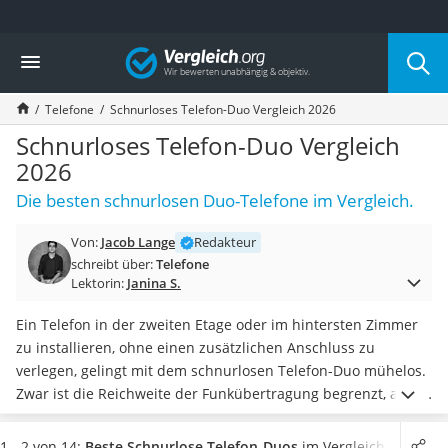
Die beliebtesten Vergleiche nach Kategorie
Vergleich
Elektronik
Powerstation
Telefone
Schnurloses Telefon-Duo Vergleich 2026
Monitor 32 Zoll 4K
Fernseher
Schnurloses Telefon-Duo Vergleich
Drucker
2026
Desktop-PC
Die besten schnurlosen Duo-Telefone im Vergleich.
Monitor
Diascanner
Von:
Jacob Lange
Redakteur
Laser-Multifunktionsdrucker
schreibt über:
Telefone
Powerline-Adapter
Lektorin:
Janina S.
Powerstation mit Solarpanel
Gaming-PC
Ein Telefon in der zweiten Etage oder im hintersten Zimmer
Soundbar
zu installieren, ohne einen zusätzlichen Anschluss zu
17-Zoll-Laptop
verlegen, gelingt mit dem schnurlosen Telefon-Duo mühelos.
Satellitenschüssel
Zwar ist die Reichweite der Funkübertragung begrenzt, aber
Gaming-Headset
in den allermeisten Häusern erreicht das Signal
beinahe
Schnurloses Telefon
jeden Winkel
.
In einem Test schnurloser Telefon-Duos
1 - 2 von 14:
Beste Schnurlose Telefon-Duos
im Vergleich