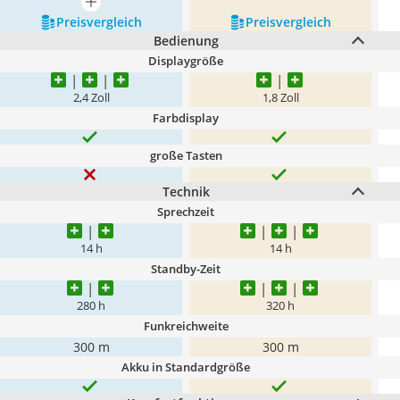
mehr anzeigen
Preis­vergleich
Preis­vergleich
Bedienung
Displaygröße
2,4 Zoll
1,8 Zoll
Farbdisplay
große Tasten
Technik
Sprechzeit
14 h
14 h
Standby-Zeit
280 h
320 h
Funkreichweite
300 m
300 m
Akku in Standardgröße