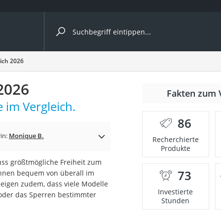
ergleiche nach Kategorie
ich 2026
2026
Fakten zum 
 im Vergleich.
86
in:
Monique B.
Recherchierte
Produkte
ss größtmögliche Freiheit zum
73
önnen bequem von überall im
onsdrucker
 zeigen zudem, dass viele Modelle
Investierte
oder das Sperren bestimmter
Stunden
Solarpanel