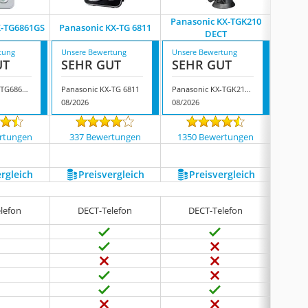
Panasonic KX-TGK210
X-TG6861GS
Panasonic KX-TG 6811
Panaso
DECT
tung
Unsere Bewertung
Unsere Bewertung
Unsere
UT
SEHR GUT
SEHR GUT
SEH
Panasonic KX-TG6861GS
Panasonic KX-TG 6811
Panasonic KX-TGK210 DECT
08/2026
08/2026
08/202
rtungen
337 Bewertungen
1350 Bewertungen
1050
ergleich
Preis­vergleich
Preis­vergleich
P
lefon
DECT-Telefon
DECT-Telefon
D