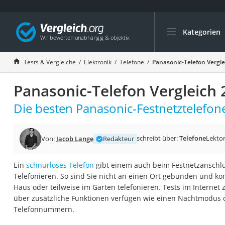
Kategorien
Die beliebtesten V
Elektronik
Tests & Vergleiche
Elektronik
Telefone
Panasonic-Telefon Vergle
Powerstation
Panasonic-Telefon Vergleich 
Monitor 32 Zoll 4K
Fernseher
Die besten Panasonic-Festnetztelefone
Drucker
Desktop-PC
schreibt über:
Telefone
Lektor
Von:
Jacob Lange
Redakteur
Monitor
Ein
schnurloses Telefon
gibt einem auch beim Festnetzanschlu
Diascanner
Telefonieren. So sind Sie nicht an einen Ort gebunden und k
Laser-Multifunkti
Haus oder teilweise im Garten telefonieren. Tests im Internet
über zusätzliche Funktionen verfügen wie einen Nachtmodus 
Powerline-Adapter
Telefonnummern.
Powerstation mit 