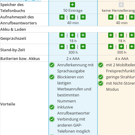
Speicher des
50 Einträge
keine Herstelleran
Telefonbuchs
Aufnahmezeit des
40 min
40 min
Anrufbeantworters
Akku & Laden
Gesprächszeit
18 h
18 h
Stand-by-Zeit
300 h
300 h
Batterien bzw. Akkus
2 x AAA
4 x AAA
Anruferkennung mit
mit 2 Mobilteil
Sprachausgabe
Freisprechfunkt
Blockieren von
geringe Strahlu
lästigen
mit Nicht-Störe
Werbeanrufen und
Modus
bestimmten
Nummern
Vorteile
inklusive
Anrufbeantworter
Verbindung mit
anderen GAP-
Telefonen möglich