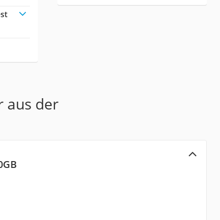
st
:
r aus der
20GB