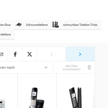
fon-Duo
Schnurtelefone
schnurlose Telefon-Trios
Telefone
Alle Filter
eren nach
zurücksetzen