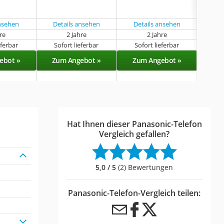
ansehen
Details ansehen
Details ansehen
Det
hre
2 Jahre
2 Jahre
eferbar
Sofort lieferbar
Sofort lieferbar
Sof
ebot »
Zum Angebot »
Zum Angebot »
Zu
Hat Ihnen dieser Panasonic-Telefon
Vergleich gefallen?
5,0 / 5
(2) Bewertungen
Panasonic-Telefon-Vergleich teilen: