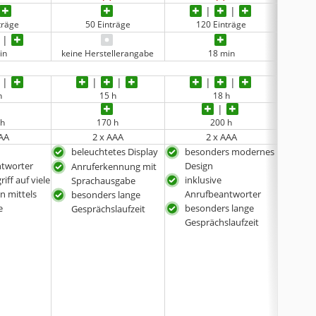
träge
50 Einträge
120 Einträge
3.
in
keine Herstellerangabe
18 min
keine 
h
15 h
18 h
 h
170 h
200 h
AAA
2 x AAA
2 x AAA
beleuchtetes Display
besonders modernes
Sper
ntworter
Design
1.00
Anruferkennung mit
iff auf viele
inklusive
Tel
Sprachausgabe
n mittels
Anrufbeantworter
Fre
besonders lange
e
besonders lange
Tele
Gesprächslaufzeit
Gesprächslaufzeit
bes
Tast
Disp