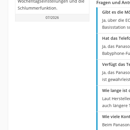
Wochentagseinstellungen und die
Fragen und Ant
Schlummerfunktion.
Gibt es die M
07/2026
Ja, über die 
Basisstation s
Hat das Telef
Ja, das Panas
Babyphone-Fun
Verfügt das T
Ja, das Panas
ist gewährlei
Wie lange ist 
Laut Herstell
auch längere 
Wie viele Kon
Beim Panasoni