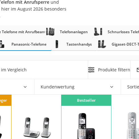
Telefon mit Anrufsperre
und
s hier im August 2026 besonders
.
e Telefone mit Anrufbeantworter
Telefonanlagen
Schnurloses Tele
Panasonic-Telefone
Tastenhandys
Gigaset-DECT-
on
Euro
im Vergleich
Produkte filtern
chuko
Kundenwertung
Sorti
eger
Bestseller