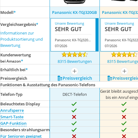
Modell
*
Panasonic KX-TGJ320GB
Panasonic KX-TGJ
Unsere Bewertung
Unsere Bewertung
Vergleichsergebnis
*
SEHR GUT
SEHR GUT
Informationen zur
Produktsortierung und
Panasonic KX-TGJ320GB
Bewertung
07/2026
07/2026
Kundenwertung
*
bei Amazon
8315 Bewertungen
8315 Bewertung
Erhältlich bei
*
mehr anzeigen
mehr a
Preis­vergleich
Preis­verglei
Preis­vergleich
Funktionen & Ausstattung des Panasonic-Telefons
Gerät bleibt ausgesch
Telefon-Typ
DECT-Telefon
bis ein Anruf eing
Beleuchtetes Display
Anrufsperre
Smart-Taste
GAP-Funktion
Besonders strahlungsarm
Für Senioren geeignet