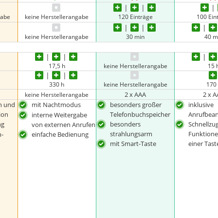
gabe
keine Herstellerangabe
120 Einträge
100 Ein
keine Herstellerangabe
30 min
40 m
17,5 h
keine Herstellerangabe
15 
330 h
keine Herstellerangabe
170
2 x AAA
2 x 
keine Herstellerangabe
en und
mit Nachtmodus
besonders großer
inklusive
ion
Telefonbuchspeicher
Anrufbea
interne Weitergabe
ng
besonders
Schnellzugr
von externen Anrufen
strahlungsarm
Funktione
n-
einfache Bedienung
mit Smart-Taste
einer Tast