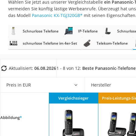
Wählen Sie jetzt aus unserer Vergleichstabelle
ein Panasonic-
Gaming-PC
vermeiden Sie künftig lästige Werbeanrufe. Überzeugt hat un
Soundbar
das Modell
Panasonic KX-TGJ320GB
*
mit seinen Eigenschaften
17-Zoll-Laptop
Schnurlose Telefone
IP-Telefone
Schnurlos
Satellitenschüssel
Gaming-Headset
schnurlose Telefone im 4er-Set
Telekom-Telefone
Schnurloses Telef
Tablets unter 200 
Aktualisiert:
06.08.2026
1 - 8 von 12:
Beste Panasonic-Telefone
Ladekabel Typ 2 S
Lichtwecker
Preis in EUR
Hersteller
Acer Aspire
Vergleichssieger
Preis-Leistungs-Si
Service
Abbildung
*