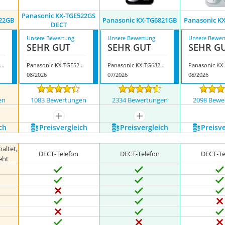
Panasonic KX-TGE522GS
322GB
Panasonic KX-TG6821GB
Panasonic K
DECT
Unsere Bewertung
Unsere Bewertung
Unsere Bewer
SEHR GUT
SEHR GUT
SEHR G
Panasonic KX-TGJ322GB
Panasonic KX-TGE522GS DECT
Panasonic KX-TG6821GB
08/2026
07/2026
08/2026
en
1083 Bewertungen
2334 Bewertungen
2098 Bewe
nzeigen
mehr anzeigen
mehr anzeigen
ch
Preis­vergleich
Preis­vergleich
Preis­v
altet,
DECT-Telefon
DECT-Telefon
DECT-Te
eht