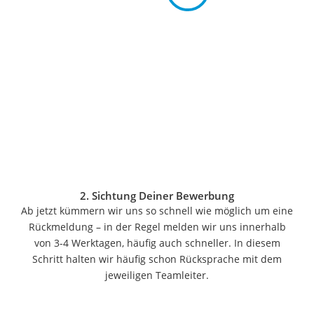
Pferde-OP-Versicherung
Geräteversicherung
Brillenversicherung
Kinderkonto
Krypto-Wallet
Hundekrankenversicherung
Spendendose
Motorradversicherung
Zahnzusatzversicherungen
Katzen-Krankenversicherung
Freizeit & Sport
Gartentrampolin
2. Sichtung Deiner Bewerbung
Trampolin
Ab jetzt kümmern wir uns so schnell wie möglich um eine
Metalldetektor
Rückmeldung – in der Regel melden wir uns innerhalb
Eufab-Fahrradträger
von 3-4 Werktagen, häufig auch schneller. In diesem
Trampolin 366 cm
Schritt halten wir häufig schon Rücksprache mit dem
Fahrradschloss
jeweiligen Teamleiter.
Aluminium-Koffer
Futterboot