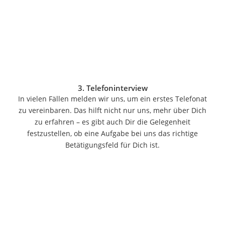
Akku-Staubsauger
Eierkocher
AEG-Waschmaschine
Saug-Wisch-Roboter
Handstaubsauger
Milchaufschäumer
Kondenstrockner
Reiskocher
3. Telefoninterview
Heißwasserspender
In vielen Fällen melden wir uns, um ein erstes Telefonat
Tierhaarstaubsauger
zu vereinbaren. Das hilft nicht nur uns, mehr über Dich
Ecovacs-Saugroboter
zu erfahren – es gibt auch Dir die Gelegenheit
Nespresso-Maschine
festzustellen, ob eine Aufgabe bei uns das richtige
Messerschärfer
Betätigungsfeld für Dich ist.
Kind & Baby
Babyphone mit 2 Kameras
Walkie-Talkie Kinder
Kindermatratzen
Babywippe
Rollschuhe für Kinder