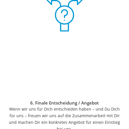
Kündigungsservice
Wohnen
Matratzen-Topper
Matratzen
Konferenzlautsprecher
Tageslichtlampe
Badlüfter
Ergonomischer Bürostuhl
Bürohocker
Außenleuchte mit Kamera
Ozongeneratoren
Akku-Tischlampe
Konferenzmikrofon
Klappmatratze
Duschkopf mit Kalkfilter
Aktenvernichter Sicherheitsstufe 4
6. Finale Entscheidung / Angebot
Bettgitter
Wenn wir uns für Dich entschieden haben – und Du Dich
Spannbettlaken
für uns – freuen wir uns auf die Zusammenarbeit mit Dir
Topper 100 x 200
und machen Dir ein konkretes Angebot für einen Einstieg
Duschpaneel
bei uns.