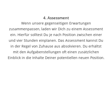
Eiklar
Astronautenkost
Balsamico-Essig
4. Assessment
Schwarzkümmelöl bio
Wenn unsere gegenseitigen Erwartungen
Sardinen
zusammenpassen, laden wir Dich zu einem Assessment
Honig
ein. Hierfür solltest Du je nach Position zwischen einer
Gemüsebrühe
und vier Stunden einplanen. Das Assessment kannst Du
Eiskaffee-Pulver
in der Regel von Zuhause aus absolvieren. Du erhältst
Irischer Whiskey
mit den Aufgabenstellungen oft einen zusätzlichen
Grapefruitkernextrakt
Einblick in die Inhalte Deiner potentiellen neuen Position.
Matcha-Set
Sojasauce
MCT-Öl
Trüffelöl
Erythrit
Müsli ohne Zuckerzusatz
Mode
Boxershorts
Cellulite-Leggings