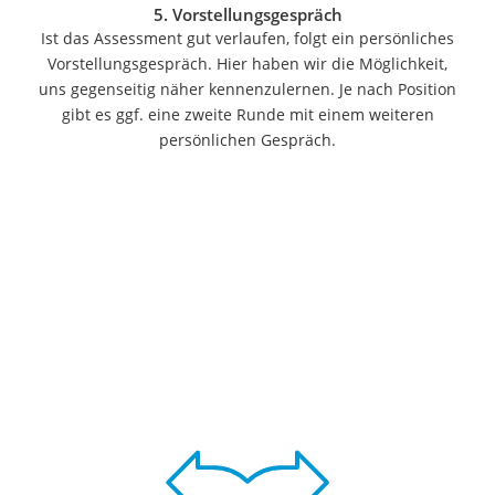
5. Vorstellungsgespräch
Bücher verkaufen
Ist das Assessment gut verlaufen, folgt ein persönliches
Hörbuch-App
Vorstellungsgespräch. Hier haben wir die Möglichkeit,
Online-Apotheke
uns gegenseitig näher kennenzulernen. Je nach Position
Cannabis-Rezept
gibt es ggf. eine zweite Runde mit einem weiteren
Auto-Abo
persönlichen Gespräch.
T-Shirt bedrucken
Goldankauf
Singlereisen
Wassertest
Neuwagen-Rabatt
Handyversicherung
Online-Druckerei
Musik-Streaming
Münzhändler
Auto verkaufen
Strom und Gas (Kombitarif)
Elektronische Schließanlage
Immobilienportal
Ticketportale