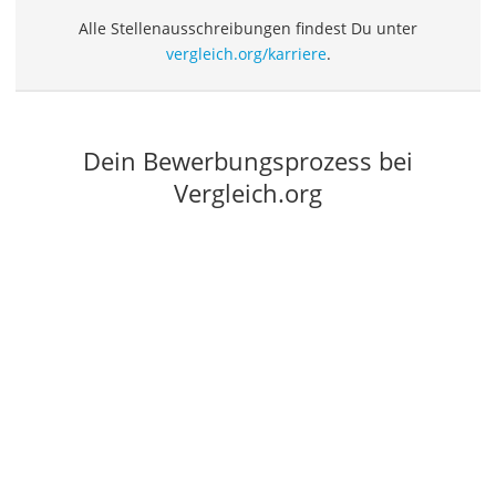
Akku-Laubsauger
Alle Stellenausschreibungen findest Du unter
Löschdecke
vergleich.org/karriere
.
Multimeter
Winterharte Palmen
Gasdurchlauferhitzer
Drogerie
Dein Bewerbungsprozess bei
Inhalator
Vergleich.org
Haarschneider
Rollator
Braun Rasierer
Katzenklappe (Chip)
Rasierer
Masturbator
Massagepistole
Epilierer
Reisehaartrockner
Eiweißpulver
Magnesiumpräparat
Katzenklappe