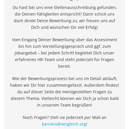
Alkoholtester
Du hast bei uns eine Stellenausschreibung gefunden,
Felgenbaum
die Deinen Fähigkeiten entspricht? Dann schick uns
Wagenheber
doch direkt Deine Bewerbung zu, wir freuen uns auf
Rostumwandler
Dich und wünschen Dir viel Erfolg!
Baumarkt
Tresor feuerfest
Vom Eingang Deiner Bewerbung über das Assessment
Makita-Akku-Rasenmäher
bis hin zum Vorstellungsgespräch und ggf. zum
Kappsäge
Jobangebot – bei jedem Schritt begleitet Dich unser
Smartes Türschloss
erfahrenes HR-Team und steht jederzeit für Fragen
Akku-Rasentrimmer
bereit.
Feuchtigkeitsmessgerät
Split-Klimaanlage 2 Innengeräte
Wie der Bewerbungsprozess bei uns im Detail abläuft,
Pelletofen
haben wir Dir hier zusammengefasst. Außerdem findest
Bohrmaschine
du auf dieser Seite die meistgestellten Fragen zu
Tiefbrunnenpumpe
diesem Thema. Vielleicht können wir Dich ja schon bald
Fliesenschneider
in unserem Team begrüßen!
Hochdruckreiniger
Doppelschleifer
Noch Fragen? Stell sie jederzeit per Mail an
Überwachungskamera
karriere@vergleich.org
!
Benzinrasenmäher mit Elektrostart