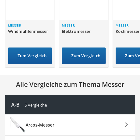
Tierhaarstaubsauger
Ecovacs-Saugroboter
Nespresso-Maschine
Messerschärfer
MESSER
MESSER
MESSER
Windmühlenmesser
Elektromesser
Kochmesser
Service
Zum Vergleich
Zum Vergleich
Zum Ve
Alle Vergleiche zum Thema Messer
A-B
5 Vergleiche
Arcos-Messer