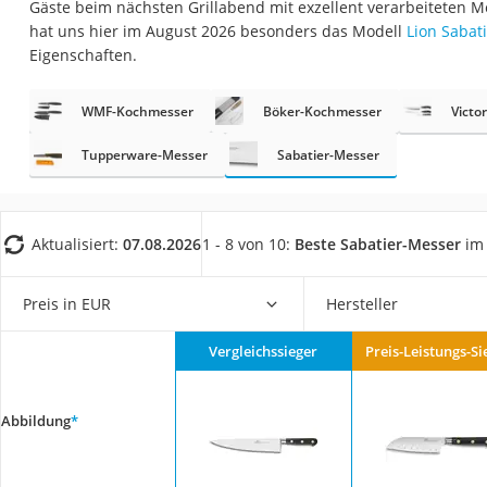
Gäste beim nächsten Grillabend mit exzellent verarbeiteten M
Saug-Wisch-Robot
hat uns hier im August 2026 besonders das Modell
Lion Sabat
Handstaubsauger
Eigenschaften.
Milchaufschäumer
WMF-Kochmesser
Böker-Kochmesser
Victo
Kondenstrockner
Reiskocher
Tupperware-Messer
Sabatier-Messer
Heißwasserspend
Tierhaarstaubsau
Aktualisiert:
07.08.2026
1 - 8 von 10:
Beste Sabatier-Messer
im 
Ecovacs-Saugrobo
Nespresso-Maschi
Preis in EUR
Hersteller
Messerschärfer
Vergleichssieger
Preis-Leistungs-Si
Service
Abbildung
*