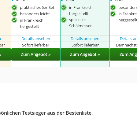
praktisches 6er-Set
in Frankreich
besonders
hergestellt
besonders leicht
in Frankre
spezielles
hergestell
in Frankreich
Schälmesser
hergestellt
n
Details ansehen
Details ansehen
Details 
bar
Sofort lieferbar
Sofort lieferbar
Demnächst 
»
Zum Angebot »
Zum Angebot »
Zum Ang
önlichen Testsieger aus der Bestenliste.