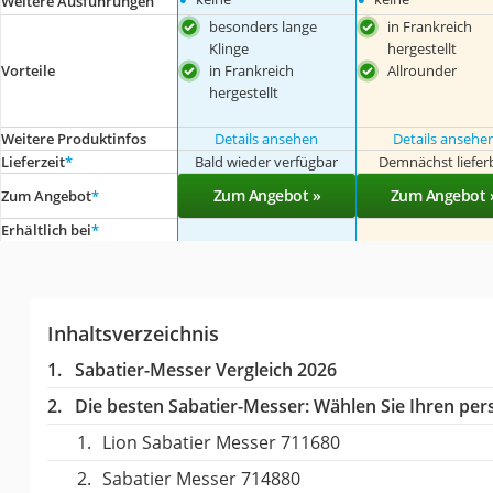
Weitere Ausführungen
besonders lange
in Frankreich
Klinge
hergestellt
in Frankreich
Allrounder
Vorteile
hergestellt
Weitere Produktinfos
Details ansehen
Details ansehe
Lieferzeit
*
Bald wieder verfügbar
Demnächst liefer
Zum Angebot »
Zum Angebot 
Zum Angebot
*
Erhältlich bei
*
Inhaltsverzeichnis
Sabatier-Messer Vergleich 2026
Die besten Sabatier-Messer:
Wählen Sie Ihren pers
Lion Sabatier Messer 711680
Sabatier Messer 714880