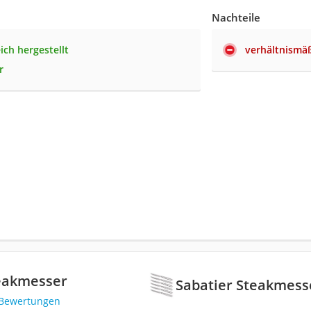
Nachteile
ich hergestellt
verhältnismäß
r
teakmesser
Sabatier Steakmess
 Bewertungen