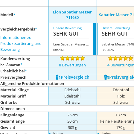
Lion Sabatier Messer
Modell
*
Sabatier Messer 7
711680
Unsere Bewertung
Unsere Bewertung
Vergleichsergebnis
*
SEHR GUT
SEHR GUT
Informationen zur
Produktsortierung und
Lion Sabatier Messer 711680
Bewertung
08/2026
08/2026
Kundenwertung
*
bei Amazon
8 Bewertungen
4 Bewertunge
Erhältlich bei
*
Preis­vergleich
Preis­verglei
Preis­vergleich
Allgemeine Produktinformationen
Material Klinge
Edelstahl
Edelstahl
Material Griff
Edelstahl
Holz
Griffarbe
Schwarz
Schwarz
Dimensionen
Klingenlänge
25 cm
13 cm
Gesamtlänge
30 cm
keine Herstelleran
Gewicht
305 g
179 g
•
•
keine
keine