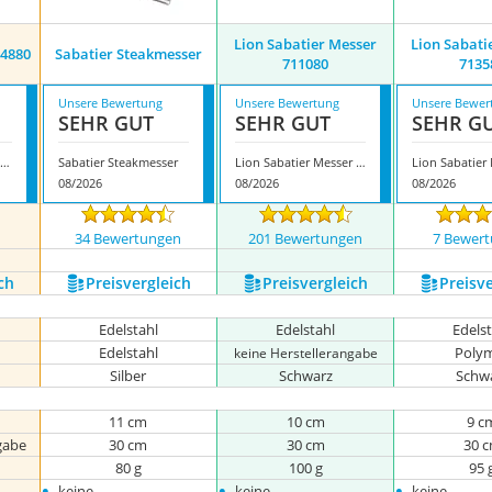
Lion Sabatier Messer
Lion Sabati
14880
Sabatier Steakmesser
711080
7135
Unsere Bewertung
Unsere Bewertung
Unsere Bewer
SEHR GUT
SEHR GUT
SEHR G
Sabatier Messer 714880
Sabatier Steakmesser
Lion Sabatier Messer 711080
08/2026
08/2026
08/2026
n
34 Bewertungen
201 Bewertungen
7 Bewer
ch
Preis­vergleich
Preis­vergleich
Preis­v
Edelstahl
Edelstahl
Edels
Edelstahl
Poly
keine Herstellerangabe
Silber
Schwarz
Schw
11 cm
10 cm
9 c
gabe
30 cm
30 cm
30 
80 g
100 g
95 
•
•
•
keine
keine
keine