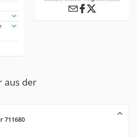
r
r aus der
r 711680