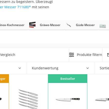
essern zu begeistern. Überzeugt
er
ier Messer 711680
*
mit seinen
rinox-Kochmesser
Gräwe-Messer
Güde-Messer
er
ger
Vergleich
Produkte filtern
ter
ne
Kundenwertung
Sorti
eger
Bestseller