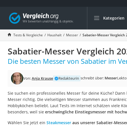
Kategorien
Die beliebtesten V
Haushalt
Tests & Vergleiche
Haushalt
Messer
Sabatier-Messer Vergleich 
Wassersprudler
Sabatier-Messer Vergleich 2
Zentralstaubsauge
Brotbackautomat
Die besten Messer von Sabatier im Ver
Wischroboter
Wäschespinne
schreibt über:
Messer
Lekto
Von:
Anja Krause
Redakteurin
Industriestaubsau
Sie suchen ein professionelles Messer für deine Küche? Dann l
Spülmaschinentab
Messer richtig. Die vielseitigen Messer stammen aus Frankreic
Akku-Staubsauger
Hobbyköchen beliebt. Laut Tests im Internet schätzen viele 
besonders, weil sie
erschwingliche Einstiegsmesser mit hochw
Eierkocher
AEG-Waschmaschi
Wählen Sie jetzt ein
Steakmesser
aus unserer Sabatier-Messer