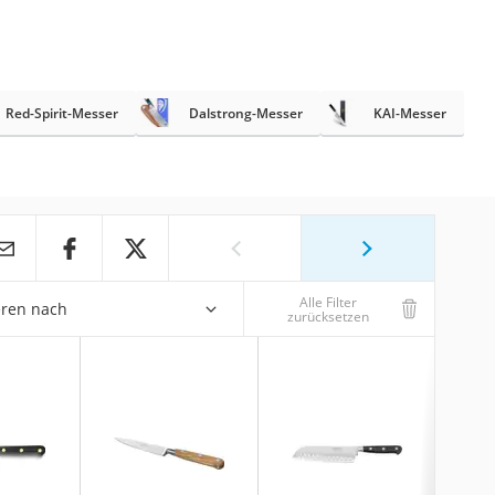
Red-Spirit-Messer
Dalstrong-Messer
KAI-Messer
Alle Filter
eren nach
zurücksetzen