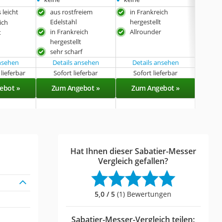
 leicht
aus rostfreiem
in Frankreich
in F
Edelstahl
hergestellt
herg
ich
in Frankreich
Allrounder
All
t
hergestellt
sehr scharf
ansehen
Details ansehen
Details ansehen
Det
lieferbar
Sofort lieferbar
Sofort lieferbar
Lieferba
ebot »
Zum Angebot »
Zum Angebot »
Zu
Hat Ihnen dieser Sabatier-Messer
Vergleich gefallen?
5,0 / 5
(1) Bewertungen
Sabatier-Messer-Vergleich teilen: