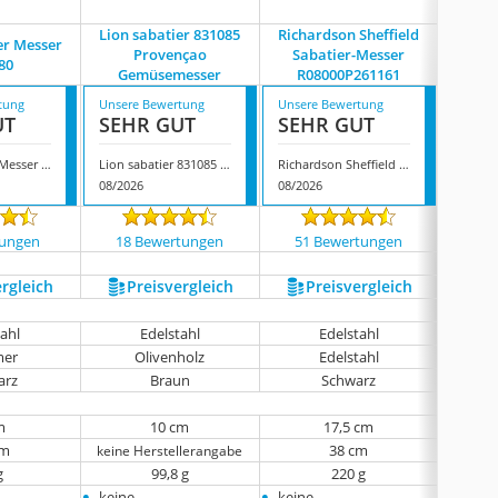
Lion sabatier 831085
Richardson Sheffield
er Messer
Provençao
Sabatier-Messer
Sabatie
80
Gemüsemesser
R08000P261161
tung
Unsere Bewertung
Unsere Bewertung
Unsere
UT
SEHR GUT
SEHR GUT
GUT
Lion Sabatier Messer 713580
Lion sabatier 831085 Provençao Gemüsemesser
Richardson Sheffield Sabatier-Messer R08000P261161
08/2026
08/2026
08/202
tungen
18 Bewertungen
51 Bewertungen
10 
ergleich
Preis­vergleich
Preis­vergleich
P
tahl
Edelstahl
Edelstahl
mer
Olivenholz
Edelstahl
keine 
arz
Braun
Schwarz
m
10 cm
17,5 cm
cm
38 cm
keine Herstellerangabe
g
‎99,8 g
220 g
•
•
•
keine
keine
keine