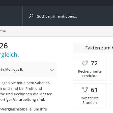
ergleiche nach Kategorie
2026
026
r
Fakten zum 
gleich.
72
rin:
Monique B.
Recherchierte
Produkte
ger
iegen Sie mit einem Sabatier-
s
61
h und sind bei Profi- und
Köche und Köchinnen die Messer
Investierte
ertiger Verarbeitung sind.
Stunden
ne
-Vergleichstabelle,
um Ihre