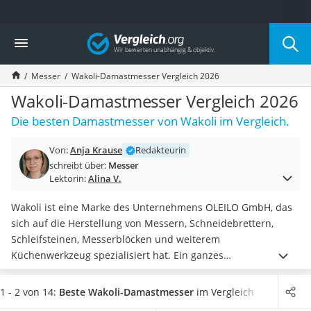
Die beliebtesten Vergleiche nach Kategorie
Vergleich
Haushalt
Wassersprudler
Messer
Wakoli-Damastmesser Vergleich 2026
Zentralstaubsauger
Brotbackautomat
Wakoli-Damastmesser Vergleich 2026
Wischroboter
Die besten Damastmesser von Wakoli im Vergleich.
Wäschespinne
Industriestaubsauger
Von:
Anja Krause
Redakteurin
Spülmaschinentabs
schreibt über:
Messer
Akku-Staubsauger
Lektorin:
Alina V.
Eierkocher
AEG-Waschmaschine
Wakoli ist eine Marke des Unternehmens OLEILO GmbH, das
Saug-Wisch-Roboter
sich auf die Herstellung von Messern, Schneidebrettern,
Handstaubsauger
Schleifsteinen, Messerblöcken und weiterem
Milchaufschäumer
Küchenwerkzeug spezialisiert hat. Ein ganzes
Kondenstrockner
Messersortiment gibt es
aus hochwertigem Damaststahl
, ein
Reiskocher
Material, das sich in verschiedenen Tests im Internet
als
1 - 2 von 14:
Beste Wakoli-Damastmesser
im Vergleich
Heißwasserspender
besonders hart und robust
herausgestellt hat.
Die Auswahl