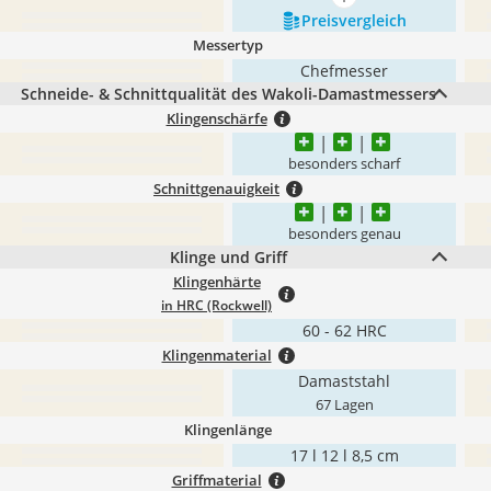
mehr anzeigen
Preis­vergleich
Messertyp
Chefmesser
Schneide- & Schnittqualität des Wakoli-Damastmessers
Klingenschärfe
besonders scharf
Schnittgenauigkeit
besonders genau
Klinge und Griff
Klingenhärte
in HRC (Rockwell)
60 - 62 HRC
Klingenmaterial
Damaststahl
67 Lagen
Klingenlänge
17 l 12 l 8,5 cm
Griffmaterial