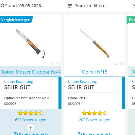
Tierhaarstaubsauger
Wählen Sie jetzt aus unserer Vergleichstabelle
ein rostfreies
Produkte filtern
Stand:
08.08.2026
Ecovacs-Saugroboter
Opinel-Messer
, um Ihr Messer möglichst lange nutzen zu
Nespresso-Maschine
können. Überzeugt hat uns hier im August 2026 besonders
Vergleichssieger
Bes
Messerschärfer
das Modell
Opinel Messer Outdoor No 8
*
mit seinen
Service
Eigenschaften.
1 / 14
2 / 14
Opinel Messer Outdoor No 8
Opinel N°15
O
Unsere Bewertung
Unsere Bewertung
U
SEHR GUT
SEHR GUT
Opinel Messer Outdoor No 8
Opinel N°15
O
08/2026
08/2026
0
693 Bewertungen
202 Bewertungen
mehr anzeigen
Preis­vergleich
Preis­vergleich