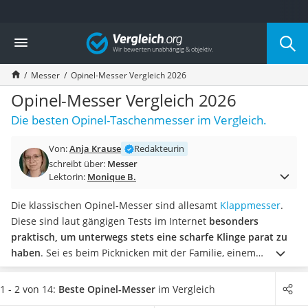
Die beliebtesten Vergleiche nach Kategorie
Vergleich
Haushalt
Wassersprudler
Messer
Opinel-Messer Vergleich 2026
Zentralstaubsauger
Brotbackautomat
Opinel-Messer Vergleich 2026
Wischroboter
Die besten Opinel-Taschenmesser im Vergleich.
Wäschespinne
Industriestaubsauger
Von:
Anja Krause
Redakteurin
Spülmaschinentabs
schreibt über:
Messer
Akku-Staubsauger
Lektorin:
Monique B.
Eierkocher
AEG-Waschmaschine
Die klassischen Opinel-Messer sind allesamt
Klappmesser
.
Saug-Wisch-Roboter
Diese sind laut gängigen Tests im Internet
besonders
Handstaubsauger
praktisch, um unterwegs stets eine scharfe Klinge parat zu
Milchaufschäumer
haben
. Sei es beim Picknicken mit der Familie, einem
Kondenstrockner
Kletterausflug oder einem gemütlichen Lagerfeuer. Opinel
Reiskocher
bietet Messer in verschiedenen Größen an, sodass Sie
1 - 2 von 14:
Beste Opinel-Messer
im Vergleich
Heißwasserspender
garantiert das passende Modell für Ihre Bedürfnisse finden.