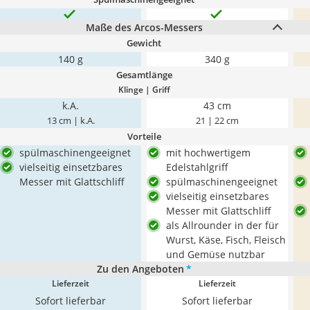
Maße des Arcos-Messers
Gewicht
140 g
340 g
Gesamtlänge
Klinge | Griff
k.A.
43 cm
13 cm | k.A.
21 | 22 cm
Vorteile
spülmaschinengeeignet
mit hochwertigem
vielseitig einsetzbares
Edelstahlgriff
Messer mit Glattschliff
spülmaschinengeeignet
vielseitig einsetzbares
Messer mit Glattschliff
als Allrounder in der für
Wurst, Käse, Fisch, Fleisch
und Gemüse nutzbar
Zu den Angeboten
*
Lieferzeit
Lieferzeit
Sofort lieferbar
Sofort lieferbar