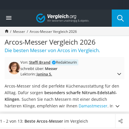
Die beliebtesten Vergleiche nach Kategorie
Vergleich
Haushalt
Wassersprudler
Messer
Arcos-Messer Vergleich 2026
Zentralstaubsauger
Brotbackautomat
Arcos-Messer Vergleich 2026
Wischroboter
Die besten Messer von Arcos im Vergleich.
Wäschespinne
Industriestaubsauger
Von:
Steffi Brand
Redakteurin
Spülmaschinentabs
schreibt über:
Messer
Akku-Staubsauger
Lektorin:
Janina S.
Eierkocher
AEG-Waschmaschine
Arcos-Messer sind die perfekte Küchenausstattung für den
Saug-Wisch-Roboter
Alltag. Dafür sorgen
besonders scharfe Nitrum-Edelstahl-
Handstaubsauger
Klingen
. Suchen Sie nach Messern mit einer deutlich
Milchaufschäumer
härteren Klinge, empfehlen wir Ihnen
Damastmesser
.
In
Kondenstrockner
unserer Vergleichstabelle finden Sie beispielsweise Arcos-
Reiskocher
Messer,
die einen hochwertigen Griff aus Edelstahl oder
1 - 2 von 13:
Beste Arcos-Messer
im Vergleich
Heißwasserspender
Holz haben
. Dieser liegt besonders gut in der Hand. Aber