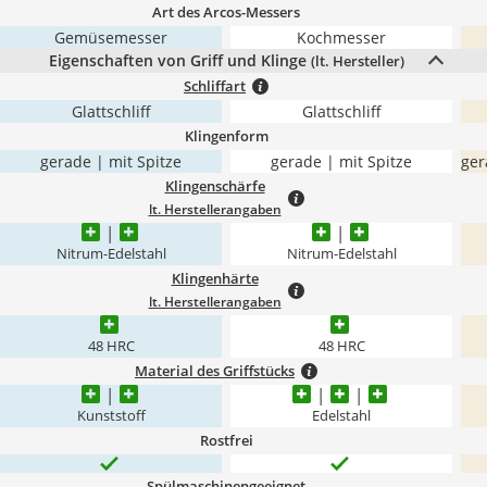
Art des Arcos-Messers
Gemüsemesser
Kochmesser
Eigenschaften von Griff und Klinge
(lt. Hersteller)
Schliffart
Glattschliff
Glattschliff
Klingenform
gerade | mit Spitze
gerade | mit Spitze
ger
Klingenschärfe
lt. Herstellerangaben
Nitrum-Edelstahl
Nitrum-Edelstahl
Klingenhärte
lt. Herstellerangaben
48 HRC
48 HRC
Material des Griffstücks
Kunststoff
Edelstahl
Rostfrei
Spülmaschinengeeignet