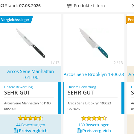
Tierhaarstaubsauger
Achtung: Kunststoff-Griffe sind laut Tests im Internet
Produkte filtern
Stand:
07.08.2026
Ecovacs-Saugroboter
pflegeleichter. Überzeugt hat uns hier im August 2026
Nespresso-Maschine
besonders das Modell
Arcos Serie Manhattan 161100
*
mit
Vergleichssieger
Pre
Messerschärfer
seinen Eigenschaften.
Service
1 / 13
2 / 13
Arcos Serie Manhattan
Arcos Serie Brooklyn 190623
Ar
161100
Unsere Bewertung
Unsere Bewertung
U
SEHR GUT
SEHR GUT
Arcos Serie Manhattan 161100
Arcos Serie Brooklyn 190623
A
08/2026
08/2026
0
44 Bewertungen
130 Bewertungen
Preis­vergleich
Preis­vergleich