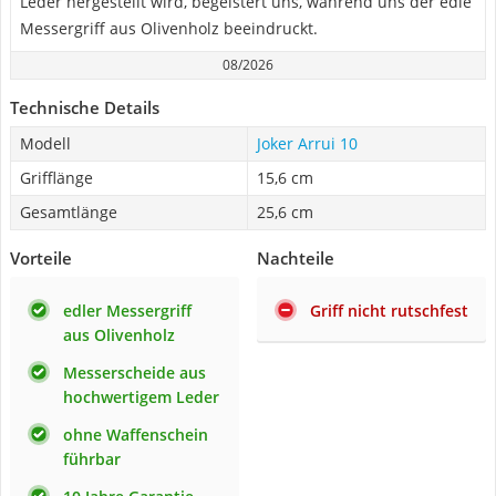
Leder hergestellt wird, begeistert uns, während uns der edle
Messergriff aus Olivenholz beeindruckt.
08/2026
Technische Details
Modell
Joker Arrui 10
Grifflänge
15,6 cm
Gesamtlänge
25,6 cm
Vorteile
Nachteile
edler Messergriff
Griff nicht rutschfest
aus Olivenholz
Messerscheide aus
hochwertigem Leder
ohne Waffenschein
führbar