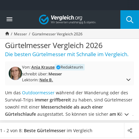
Die beliebtesten Vergleiche nach Kategorie
Vergleich
Haushalt
Wassersprudler
Messer
Gürtelmesser Vergleich 2026
Zentralstaubsauger
Brotbackautomat
Gürtelmesser Vergleich 2026
Wischroboter
Die besten Gürtelmesser mit Schnalle im Vergleich.
Wäschespinne
Industriestaubsauger
Von:
Anja Krause
Redakteurin
Spülmaschinentabs
schreibt über:
Messer
Akku-Staubsauger
Lektorin:
Nele B.
Eierkocher
AEG-Waschmaschine
Um das
Outdoormesser
während der Wanderung oder des
Saug-Wisch-Roboter
Survival-Trips
immer griffbereit
zu haben, sind Gürtelmesser
Handstaubsauger
sowohl mit einer
Messerscheide als auch einer
Milchaufschäumer
Gürtelschlaufe
ausgestattet. So können sie sicher
am Körper
Kondenstrockner
getragen
werden.
Tests im Internet berichten, dass ein
Reiskocher
geringes Gewicht
der Gürtelmesser den Tragekomfort erhöht.
1 - 2 von 8:
Beste Gürtelmesser
im Vergleich
Heißwasserspender
Wählen Sie jetzt aus unserer Vergleichstabelle ein