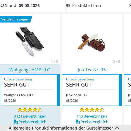
Tierhaarstaubsauger
Gürtelmesser mit geringerem Gesamtgewicht, um es auch bei
Produkte filtern
Stand:
09.08.2026
Ecovacs-Saugroboter
längeren Touren bequem am Gürtel tragen zu können.
Nespresso-Maschine
Überzeugt hat uns hier im August 2026 besonders das
Vergleichssieger
Messerschärfer
Modell
Wolfgangs AMBULO
*
mit seinen Eigenschaften.
Service
1 / 8
2 / 8
Wolfgangs AMBULO
Jeo-Tec Nr. 35
Unsere Bewertung
Unsere Bewertung
U
SEHR GUT
SEHR GUT
Wolfgangs AMBULO
Jeo-Tec Nr. 35
Je
08/2026
08/2026
0
3424 Bewertungen
140 Bewertungen
Preis­vergleich
Preis­vergleich
Allgemeine Produktinformationen der Gürtelmesser