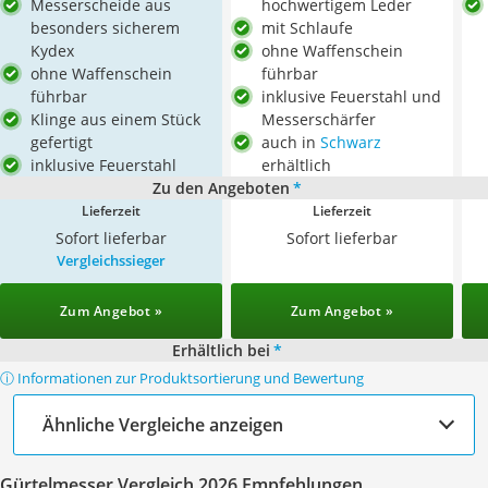
Messerscheide aus
hochwertigem Leder
besonders sicherem
mit Schlaufe
Kydex
ohne Waffenschein
ohne Waffenschein
führbar
führbar
inklusive Feuerstahl und
Klinge aus einem Stück
Messerschärfer
gefertigt
auch in
Schwarz
inklusive Feuerstahl
erhältlich
Zu den Angeboten
*
Lieferzeit
Lieferzeit
Sofort lieferbar
Sofort lieferbar
Vergleichssieger
Zum Angebot »
Zum Angebot »
Erhältlich bei
*
ⓘ Informationen zur Produktsortierung und Bewertung
Ähnliche Vergleiche anzeigen
Gürtelmesser Vergleich 2026 Empfehlungen