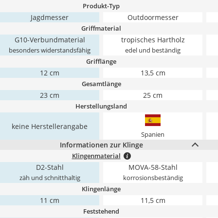
Produkt-Typ
Jagdmesser
Outdoormesser
Griffmaterial
G10-Verbundmaterial
tropisches Hartholz
besonders widerstandsfähig
edel und beständig
Grifflänge
12 cm
13,5 cm
Gesamtlänge
23 cm
25 cm
Herstellungsland
keine Herstellerangabe
Spanien
Informationen zur Klinge
Klingenmaterial
D2-Stahl
MOVA-58-Stahl
zäh und schnitthaltig
korrosionsbeständig
Klingenlänge
11 cm
11,5 cm
Feststehend