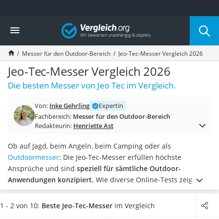
Die beliebtesten Vergleiche nach Kategorie
Vergleich
Freizeit & Sport
Gartentrampolin
Messer für den Outdoor-Bereich
Jeo-Tec-Messer Vergleich 2026
Trampolin
Metalldetektor
Jeo-Tec-Messer Vergleich 2026
Eufab-Fahrradträger
Die besten Messer von Jeo Tec im Vergleich.
Trampolin 366 cm
Fahrradschloss
Von:
Inke Gehrling
Expertin
Aluminium-Koffer
Fachbereich:
Messer für den Outdoor-Bereich
Futterboot
Redakteurin:
Henriette Ast
Air Bike
E-Bike-Dreirad
Ob auf Jagd, beim Angeln, beim Camping oder als
Trekkingschuhe Herren
Outdoormesser
: Die Jeo-Tec-Messer erfüllen höchste
Reisetasche mit Rollen
Ansprüche und sind
speziell für sämtliche Outdoor-
Klimmzugstation
Anwendungen konzipiert.
Wie diverse Online-Tests zeigen,
Koffer
sind die Messer
in der Regel mit einer Öse ausgestattet
, an
Nachtsichtgerät
welcher sich eine Handschlaufe anbringen lässt. Wählen Sie
1 - 2 von 10:
Beste Jeo-Tec-Messer
im Vergleich
Faltschloss
jetzt ein Jeo-Tec-Messer mit Feuerstein aus der