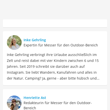
Inke Gehrling
Expertin für Messer für den Outdoor-Bereich
Inke Gehrling verbringt ihre Urlaube ausschließlich im
Zelt und reist dabei mit vier Kindern zwischen 6 und 15
Jahren. Seit 2019 schreibt sie darüber auch auf
Instagram. Sie liebt Wandern, Kanufahren und alles in
der Natur. Camping? Ja, gerne - aber bitte hübsch und
gemütlich! Inke ist Ausrüstungsnerd und liebt es, lokale
Spezialitäten im Zelt zu kochen. Generell gilt: Lieber Berge
und Meer statt Freizeitpark und Shoppingcenter!
Henriette Ast
Der Jeo-Tec-Messer-Vergleich ist aus unserer Sicht
Redakteurin für Messer für den Outdoor-
besonders empfehlenswert für
Outdoor-Enthusiasten
.
Bereich