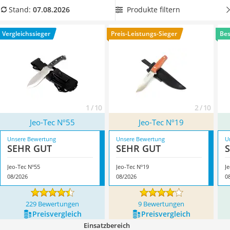
Handgepäck-Koffer
Vergleichstabelle, um beim Camping ein Feuer entfachen zu
Produkte filtern
Stand:
07.08.2026
Vibrationsplatte
können. Überzeugt hat uns hier im August 2026 besonders
Wanderschuhe Herren
das Modell
Jeo-Tec Nº55
*
mit seinen Eigenschaften.
Vergleichssieger
Preis-Leistungs-Sieger
Bes
Sicherheitsweste Reiten
Service
1 / 10
2 / 10
Jeo-Tec Nº55
Jeo-Tec Nº19
Unsere Bewertung
Unsere Bewertung
U
SEHR GUT
SEHR GUT
Jeo-Tec Nº55
Jeo-Tec Nº19
J
08/2026
08/2026
0
229 Bewertungen
9 Bewertungen
Preis­vergleich
Preis­vergleich
Einsatzbereich