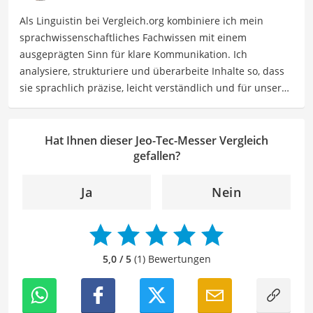
Als Linguistin bei Vergleich.org kombiniere ich mein
sprachwissenschaftliches Fachwissen mit einem
ausgeprägten Sinn für klare Kommunikation. Ich
analysiere, strukturiere und überarbeite Inhalte so, dass
sie sprachlich präzise, leicht verständlich und für unsere
Leser:innen informierend sind. Mein Schwerpunkt liegt
dabei unter anderem auf Freizeit-Themen. Auch privat
beschäftige ich mich gerne mit verschiedenen Hobbys
Hat Ihnen dieser Jeo-Tec-Messer Vergleich
und Freizeitaktivitäten. Dieses Interesse spiegelt sich in
gefallen?
meinen Beiträgen wider, die sich mit Freizeitideen,
Reiseempfehlungen, Hobbytipps und Anregungen für die
Ja
Nein
Freizeitgestaltung befassen.
Der Jeo-Tec-Messer-Vergleich ist aus unserer Sicht
besonders empfehlenswert für
Outdoor-Enthusiasten
.
5,0 / 5
(1) Bewertungen