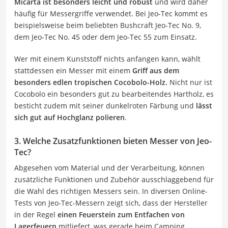
Micarta ist besonders leicht und robust
und wird daher
häufig für Messergriffe verwendet. Bei Jeo-Tec kommt es
beispielsweise beim beliebten Bushcraft Jeo-Tec No. 9,
dem Jeo-Tec No. 45 oder dem Jeo-Tec 55 zum Einsatz.
Wer mit einem Kunststoff nichts anfangen kann, wählt
stattdessen ein Messer mit einem
Griff aus dem
besonders edlen tropischen Cocobolo-Holz.
Nicht nur ist
Cocobolo ein besonders gut zu bearbeitendes Hartholz, es
besticht zudem mit seiner dunkelroten Färbung und
lässt
sich gut auf Hochglanz polieren
.
3. Welche Zusatzfunktionen bieten Messer von Jeo-
Tec?
Abgesehen vom Material und der Verarbeitung, können
zusätzliche Funktionen und Zubehör ausschlaggebend für
die Wahl des richtigen Messers sein. In diversen Online-
Tests von Jeo-Tec-Messern zeigt sich, dass der Hersteller
in der Regel
einen Feuerstein zum Entfachen von
Lagerfeuern
mitliefert, was gerade beim Camping