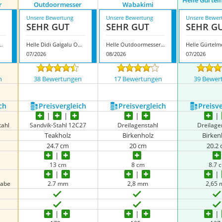
Helle Gürtel
r
Outdoormesser
Wabakimi
Unsere Bewertung
Unsere Bewertung
Unsere Bewer
SEHR GUT
SEHR GUT
SEHR G
gami Outdoormesser
Helle Didi Galgalu Outdoormesser
Helle Outdoormesser Wabakimi
Helle Gürtelm
07/2026
08/2026
07/2026
n
38 Bewertungen
17 Bewertungen
39 Bewer
nzeigen
ch
Preis­vergleich
Preis­vergleich
Preis­v
tahl
Sandvik-Stahl 12C27
Dreilagenstahl
Dreilage
Teakholz
Birkenholz
Birken
24.7 cm
20 cm
20.2
13 cm
8 cm
8.7 
gabe
2.7 mm
2,8 mm
2,65