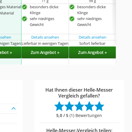
 g
71 g
98 g
ges Material
besonders dicke
besonders dicke
bes
Klinge
Klinge
Klin
 Material
sehr niedriges
sehr niedriges
nied
Gewicht
Gewicht
ansehen
Details ansehen
Details ansehen
Det
enigen Tagen
Lieferbar in wenigen Tagen
Sofort lieferbar
Sof
ebot »
Zum Angebot »
Zum Angebot »
Zu
Hat Ihnen dieser Helle-Messer
Vergleich gefallen?
5,0 / 5
(1) Bewertungen
Helle-Messer-Vergleich teilen: