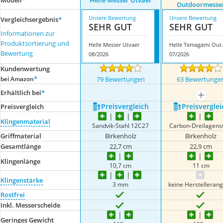
Modell
*
Helle Messer Utvaer
Outdoormesse
Unsere Bewertung
Unsere Bewertung
Vergleichsergebnis
*
SEHR GUT
SEHR GUT
Informationen zur
Produktsortierung und
Helle Messer Utvaer
Helle Tema
Bewertung
08/2026
07/2026
Kundenwertung
*
bei Amazon
79 Bewertungen
63 Bewertunge
Erhältlich bei
*
mehr a
Preis­vergleich
Preis­verglei
Preis­vergleich
Klingenmaterial
Sandvik-Stahl 12C27
Carbon-Dreilagens
Griffmaterial
Birkenholz
Birkenholz
Gesamtlänge
22,7 cm
22,9 cm
Klingenlänge
10,7 cm
11 cm
Klingenstärke
3 mm
keine Herstelleran
Rostfrei
Inkl. Messerscheide
Geringes Gewicht