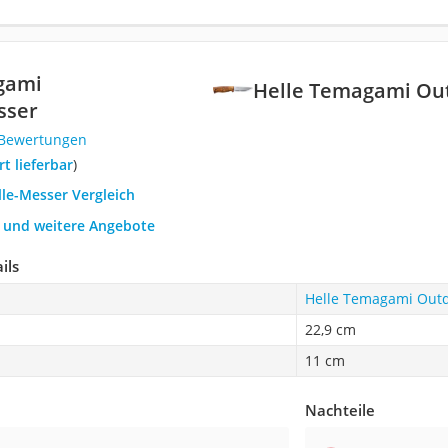
gami
Helle Temagami Ou
sser
 Bewertungen
ort lieferbar
)
lle-Messer Vergleich
h und weitere Angebote
ils
Helle Temagami Out
22,9 cm
11 cm
Nachteile