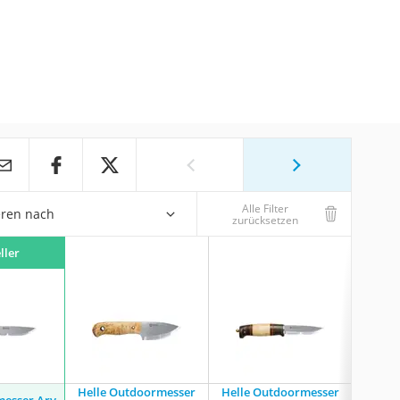
Alle Filter
eren nach
zurücksetzen
ller
Helle Outdoormesser
Helle Outdoormesser
Helle