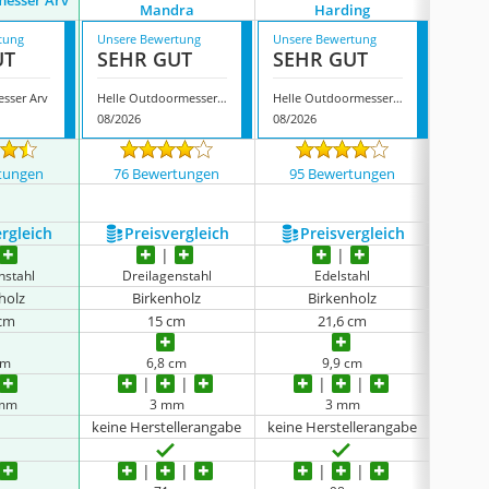
messer Arv
Mandra
Harding
F
tung
Unsere Bewertung
Unsere Bewertung
Unsere
UT
SEHR GUT
SEHR GUT
GUT
esser Arv
Helle Outdoormesser Mandra
Helle Outdoormesser Harding
08/2026
08/2026
08/202
tungen
76 Bewertungen
95 Bewertungen
58 
ergleich
Preis­vergleich
Preis­vergleich
P
nstahl
Dreilagenstahl
Edelstahl
Dr
holz
Birkenholz
Birkenholz
 cm
15 cm
21,6 cm
cm
6,8 cm
9,9 cm
 mm
3 mm
3 mm
keine Herstellerangabe
keine Herstellerangabe
keine 