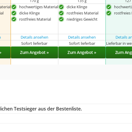
170 g
135 g
127
terial
hochwertiges Material
dicke Klinge
hochwerti
ial
dicke Klinge
rostfreies Material
rostfreies
rostfreies Material
niedriges Gewicht
n
Details ansehen
Details ansehen
Details 
r
Sofort lieferbar
Sofort lieferbar
Lieferbar in w
»
Zum Angebot »
Zum Angebot »
Zum Ang
ichen Testsieger aus der Bestenliste.