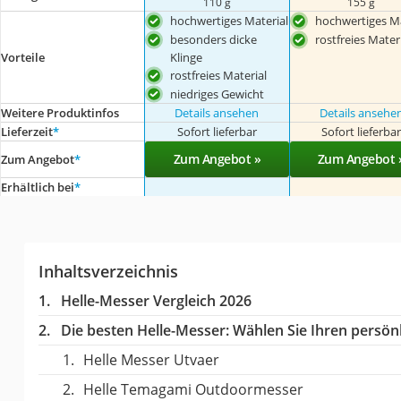
110 g
155 g
hochwertiges Material
hochwertiges Ma
besonders dicke
rostfreies Mater
Klinge
Vorteile
rostfreies Material
niedriges Gewicht
Weitere Produktinfos
Details ansehen
Details ansehe
Lieferzeit
*
Sofort lieferbar
Sofort lieferba
Zum Angebot »
Zum Angebot 
Zum Angebot
*
Erhältlich bei
*
Inhaltsverzeichnis
Helle-Messer Vergleich 2026
Die besten Helle-Messer:
Wählen Sie Ihren persönl
Helle Messer Utvaer
Helle Temagami Outdoormesser