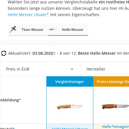
Wählen Sie jetzt aus unserer Vergleichstabelle
ein rostfreies 
Trekkingschuhe H
besonders lange nutzen können. Überzeugt hat uns hier im A
Reisetasche mit Ro
Helle Messer Utvaer
*
mit seinen Eigenschaften.
Klimmzugstation
Titan-Messer
Helle-Messer
Koffer
Nachtsichtgerät
Faltschloss
Aktualisiert:
03.08.2026
1 - 8 von 12:
Beste Helle-Messer
im Ver
Handgepäck-Koffe
Vibrationsplatte
Preis in EUR
Hersteller
Wanderschuhe He
Vergleichssieger
Preis-Leistungs-Si
Sicherheitsweste R
Service
Abbildung
*
Helle Temagam