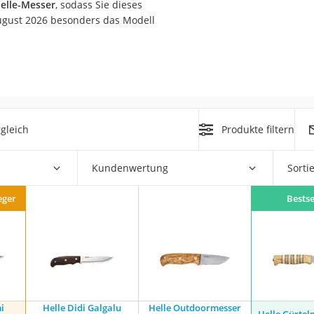
Helle-Messer
, sodass Sie dieses
erren
ugust 2026 besonders das Modell
llen
gleich
Produkte filtern
r
Kundenwertung
Sorti
rren
eger
Bestse
eiten
i
Helle Didi Galgalu
Helle Outdoormesser