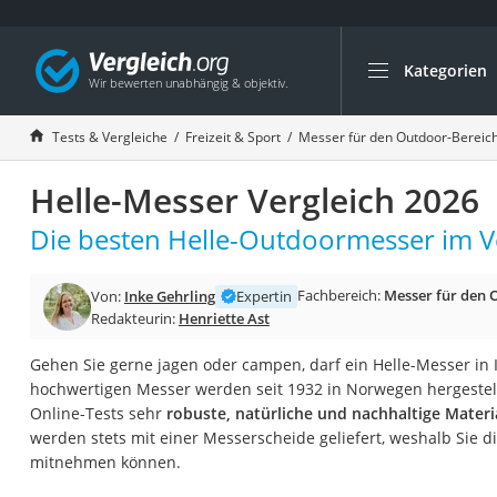
Kategorien
Die beliebtesten V
Freizeit & Sport
Tests & Vergleiche
Freizeit & Sport
Messer für den Outdoor-Bereic
Gartentrampolin
Helle-Messer Vergleich 2026
Trampolin
Metalldetektor
Die besten Helle-Outdoormesser im Ve
Eufab-Fahrradträg
Fachbereich:
Messer für den 
Von:
Inke Gehrling
Expertin
Trampolin 366 cm
Redakteurin:
Henriette Ast
Fahrradschloss
Gehen Sie gerne jagen oder campen, darf ein Helle-Messer in
Aluminium-Koffer
hochwertigen Messer werden seit 1932 in Norwegen hergestell
Futterboot
Online-Tests sehr
robuste, natürliche und nachhaltige Mater
werden stets mit einer Messerscheide geliefert, weshalb Sie di
Air Bike
mitnehmen können.
E-Bike-Dreirad