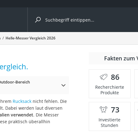
ergleiche nach Kategorie
h
Helle-Messer Vergleich 2026
Fakten zum 
rgleich.
er
86
Outdoor-Bereich
Recherchierte
Produkte
 Ihrem
Rucksack
nicht fehlen. Die
73
t. Dabei werden laut diversen
ialien verwendet
. Die Messer
Investierte
ese praktisch überallhin
Stunden