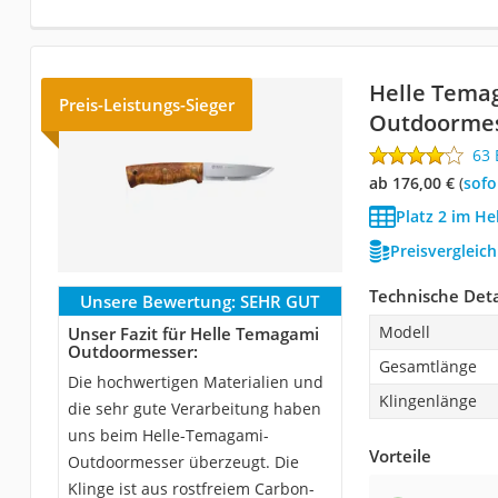
Helle Tema
Preis-Leistungs-Sieger
Outdoorme
63
ab 176,00 €
(
Sof
Platz 2 im He
Preisvergleic
Technische Deta
Unsere Bewertung:
SEHR GUT
Modell
Unser Fazit für Helle Temagami
Outdoormesser:
Gesamtlänge
Die hochwertigen Materialien und
Klingenlänge
die sehr gute Verarbeitung haben
uns beim Helle-Temagami-
Vorteile
Outdoormesser überzeugt. Die
Klinge ist aus rostfreiem Carbon-