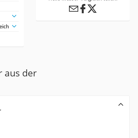
eich
r aus der
r