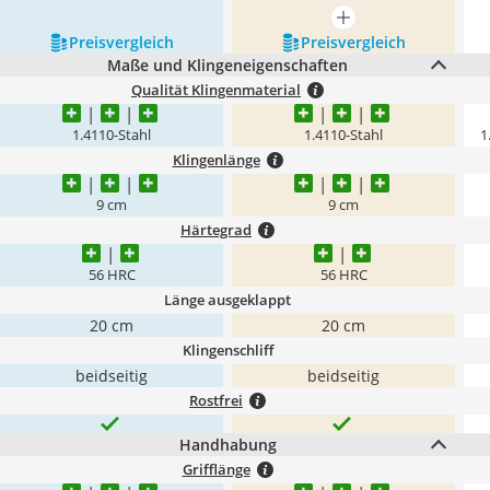
mehr anzeigen
Preis­vergleich
Preis­vergleich
Maße und Klingeneigenschaften
Qualität Klingenmaterial
1.4110-Stahl
1.4110-Stahl
1
Klingenlänge
9 cm
9 cm
Härtegrad
56 HRC
56 HRC
Länge ausgeklappt
20 cm
20 cm
Klingenschliff
beidseitig
beidseitig
Rostfrei
Handhabung
Grifflänge