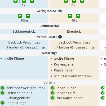
11 cm
11 cm
Geringes Gewicht
106 g
96 g
Griffmaterial
Schlangenholz
Ebenholz
Verschlussart
Backlock-Verschluss
Backlock-Verschluss
mit beiden Händen zu öffnen
mit beiden Händen zu öffnen
m
Werkzeuge
•
•
•
große Klinge
große Klinge
g
•
•
Korkenzieher
S
•
Kapselheber
•
Schlitzschraubendreher
Vorteile
sehr hochwertiger Stahl
lange Klinge
Heftschalen aus
langer Griff
Schlangenholz
mit Kapselheber
lange Klinge