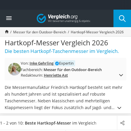
Die beliebtesten Vergleiche nach Kategorie
Vergleich
Freizeit & Sport
Gartentrampolin
Messer für den Outdoor-Bereich
Hartkopf-Messer Vergleich 2026
Trampolin
Metalldetektor
Hartkopf-Messer Vergleich 2026
Eufab-Fahrradträger
Die besten Hartkopf-Taschenmesser im Vergleich.
Trampolin 366 cm
Fahrradschloss
Von:
Inke Gehrling
Expertin
Aluminium-Koffer
Fachbereich:
Messer für den Outdoor-Bereich
Futterboot
Redakteurin:
Henriette Ast
Air Bike
E-Bike-Dreirad
Die Messermanufaktur Friedrich Hartkopf besteht seit mehr
Trekkingschuhe Herren
als hundert Jahren und ist spezialisiert auf robuste
Reisetasche mit Rollen
Taschenmesser. Neben klassischen und mehrteiligen
Klimmzugstation
Klappmessern liegt der Fokus zusätzlich auf Jagd- und
Koffer
Damastmessern
. In mehreren Tests im Internet können
Nachtsichtgerät
gängige Messer des Herstellers vor allem mit
hochwertiger
1 - 2 von 10:
Beste Hartkopf-Messer
im Vergleich
Faltschloss
Verarbeitung überzeugen.
Das Design ist dabei eher