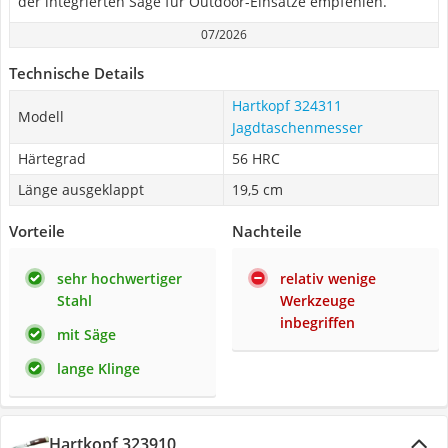
der integrierten Säge für Outdoor-Einsätze empfehlen.
07/2026
Technische Details
Hartkopf 324311
Modell
Jagdtaschenmesser
Härtegrad
56 HRC
Länge ausgeklappt
19,5 cm
Vorteile
Nachteile
sehr hochwertiger
relativ wenige
Stahl
Werkzeuge
inbegriffen
mit Säge
lange Klinge
Hartkopf 323910