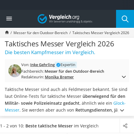
Die beliebtesten Vergleiche nach Kategorie
Vergleich
Freizeit & Sport
Gartentrampolin
Messer für den Outdoor-Bereich
Taktisches Messer Vergleich 2026
Trampolin
Metalldetektor
Taktisches Messer Vergleich 2026
Eufab-Fahrradträger
Die besten Kampfmesser im Vergleich.
Trampolin 366 cm
Fahrradschloss
Von:
Inke Gehrling
Expertin
Aluminium-Koffer
Fachbereich:
Messer für den Outdoor-Bereich
Futterboot
Redakteurin:
Monika Bremer
Air Bike
E-Bike-Dreirad
Taktische Messer sind auch als Feldmesser bekannt. Sie sind
Trekkingschuhe Herren
laut Online-Tests für taktische Messer
überwiegend für den
Reisetasche mit Rollen
Militär- sowie Polizeieinsatz gedacht
, ähnlich wie ein
Glock-
Klimmzugstation
Messer
. Sie werden aber auch von
Rettungsdiensten, Jägern
Koffer
und Campern
verwendet.
Die Klinge eines taktischen
Nachtsichtgerät
Messers ist meistens
bis zu 12 cm lang
, die Klingenkante ist
1 - 2 von 10:
Beste taktische Messer
im Vergleich
Faltschloss
glatt oder gezahnt. In unserer Produkttabelle finden Sie