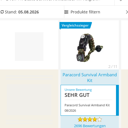
Handgepäck-Koffer
Handgelenk hat
und perfekt sitzt, damit Sie es nicht verlieren
Vibrationsplatte
können. Überzeugt hat uns hier im August 2026 besonders
Produkte filtern
Stand:
05.08.2026
Wanderschuhe Herren
das Modell
Paracord Survival Armband Kit
*
mit seinen
Sicherheitsweste Reiten
Eigenschaften.
Vergleichssieger
Service
2 / 11
Paracord Survival Armband
Kit
Unsere Bewertung
SEHR GUT
Paracord Survival Armband Kit
08/2026
2696 Bewertungen