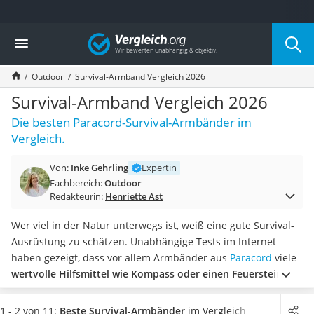
Die beliebtesten Vergleiche nach Kategorie
Vergleich
Freizeit & Sport
Gartentrampolin
Outdoor
Survival-Armband Vergleich 2026
Trampolin
Metalldetektor
Survival-Armband Vergleich 2026
Eufab-Fahrradträger
Die besten Paracord-Survival-Armbänder im
Trampolin 366 cm
Vergleich.
Fahrradschloss
Aluminium-Koffer
Von:
Inke Gehrling
Expertin
Futterboot
Fachbereich:
Outdoor
Air Bike
Redakteurin:
Henriette Ast
E-Bike-Dreirad
Trekkingschuhe Herren
Wer viel in der Natur unterwegs ist, weiß eine gute Survival-
Reisetasche mit Rollen
Ausrüstung zu schätzen. Unabhängige Tests im Internet
Klimmzugstation
haben gezeigt, dass vor allem Armbänder aus
Paracord
viele
Koffer
wertvolle Hilfsmittel wie Kompass oder einen Feuerstein
Nachtsichtgerät
bieten.
Wählen Sie jetzt ein Survival-Armband aus unserer
Faltschloss
Vergleichstabelle aus, welches den
passenden Umfang für Ihr
1 - 2 von 11:
Beste Survival-Armbänder
im Vergleich