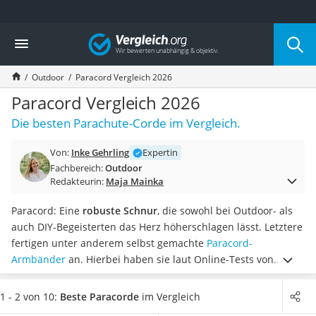
Die beliebtesten Vergleiche nach Kategorie
Vergleich
Freizeit & Sport
Gartentrampolin
Outdoor
Paracord Vergleich 2026
Trampolin
Metalldetektor
Paracord Vergleich 2026
Eufab-Fahrradträger
Die besten Parachute-Corde im Vergleich.
Trampolin 366 cm
Fahrradschloss
Von:
Inke Gehrling
Expertin
Aluminium-Koffer
Fachbereich:
Outdoor
Futterboot
Redakteurin:
Maja Mainka
Air Bike
E-Bike-Dreirad
Paracord: Eine
robuste Schnur
, die sowohl bei Outdoor- als
Trekkingschuhe Herren
auch DIY-Begeisterten das Herz höherschlagen lässt. Letztere
Reisetasche mit Rollen
fertigen unter anderem selbst gemachte
Paracord-
Klimmzugstation
Armbänder
an. Hierbei haben sie laut Online-Tests von
Koffer
Paracord die Qual der Wahl. Denn Paracord-Schnüre werden
Nachtsichtgerät
in diversen Stärken
angeboten.
Als besonders verbreitet
1 - 2 von 10:
Beste Paracorde
im Vergleich
Faltschloss
gelten die sehr robusten Paracord-Seile des Typs III. In der