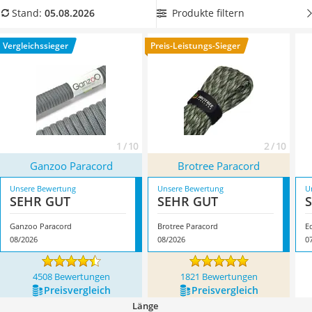
Handgepäck-Koffer
Tabelle unseres Paracord-Vergleichs haben wir diverse
Produkte filtern
Stand:
05.08.2026
Vibrationsplatte
Produkte für Sie zusammengestellt. Überzeugt hat uns hier
Wanderschuhe Herren
im August 2026 besonders das Modell
Ganzoo Paracord
*
mit
Vergleichssieger
Preis-Leistungs-Sieger
Sicherheitsweste Reiten
seinen Eigenschaften.
Service
1 / 10
2 / 10
Ganzoo Paracord
Brotree Paracord
Unsere Bewertung
Unsere Bewertung
U
SEHR GUT
SEHR GUT
Ganzoo Paracord
Brotree Paracord
E
08/2026
08/2026
0
4508 Bewertungen
1821 Bewertungen
Preis­vergleich
Preis­vergleich
Länge