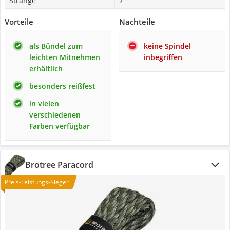
Stränge
7
Vorteile
Nachteile
als Bündel zum
keine Spindel
leichten Mitnehmen
inbegriffen
erhältlich
besonders reißfest
in vielen
verschiedenen
Farben verfügbar
Brotree Paracord
Preis-Leistungs-Sieger