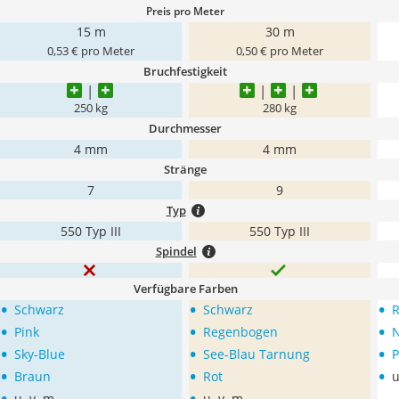
Preis pro Meter
15 m
30 m
0,53 € pro Meter
0,50 € pro Meter
Bruchfestigkeit
250 kg
280 kg
Durchmesser
4 mm
4 mm
Stränge
7
9
Typ
550 Typ III
550 Typ III
Spindel
Verfügbare Farben
•
•
•
Schwarz
Schwarz
R
•
•
•
Pink
Regenbogen
•
•
•
Sky-Blue
See-Blau Tarnung
P
•
•
•
Braun
Rot
u
•
•
u. v. m.
u. v. m.