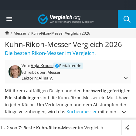
Die beliebtesten Vergleiche nach Kategorie
Vergleich
Haushalt
Wassersprudler
Messer
Kuhn-Rikon-Messer Vergleich 2026
Zentralstaubsauger
Brotbackautomat
Kuhn-Rikon-Messer Vergleich 2026
Wischroboter
Die besten Rikon-Messer im Vergleich.
Wäschespinne
Industriestaubsauger
Von:
Anja Krause
Redakteurin
Spülmaschinentabs
schreibt über:
Messer
Akku-Staubsauger
Lektorin:
Alina V.
Eierkocher
AEG-Waschmaschine
Mit ihrem auffälligen Design und den
hochwertig gefertigten
Saug-Wisch-Roboter
Edelstahlklingen
sind die Kuhn-Rikon-Messer ein Must-have
Handstaubsauger
in jeder Küche. Um Verletzungen und dem Abstumpfen der
Milchaufschäumer
Klinge vorzubeugen, wird das
Küchenmesser
mit einer
Kondenstrockner
Abdeckung geliefert, die für die nötige Sicherheit und
Reiskocher
Beständigkeit sorgt. Diese lässt sich gängigen Online-Tests
1 - 2 von 7:
Beste Kuhn-Rikon-Messer
im Vergleich
Heißwasserspender
zufolge geschmeidig über die Schneide stülpen.
Wählen Sie