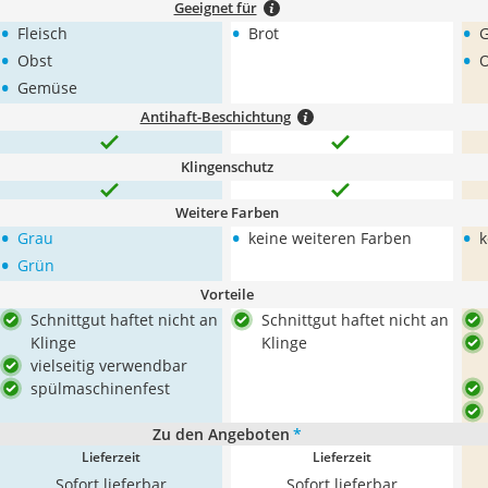
Geeignet für
•
•
•
Fleisch
Brot
•
•
Obst
O
•
Gemüse
Antihaft-Beschichtung
Klingenschutz
Weitere Farben
•
•
•
Grau
keine weiteren Farben
k
•
Grün
Vorteile
Schnittgut haftet nicht an
Schnittgut haftet nicht an
Klinge
Klinge
vielseitig verwendbar
spülmaschinenfest
Zu den Angeboten
*
Lieferzeit
Lieferzeit
Sofort lieferbar
Sofort lieferbar