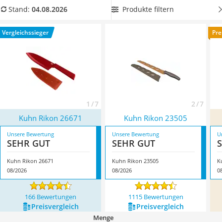
Tierhaarstaubsauger
jetzt aus unserer Produkttabelle
ein Kuhn-Rikon-Messer mit
Produkte filtern
Stand:
04.08.2026
Ecovacs-Saugroboter
Edelstahlklinge
, um rostige Ablagerungen zu vermeiden.
Nespresso-Maschine
Überzeugt hat uns hier im August 2026 besonders das
Vergleichssieger
Pre
Messerschärfer
Modell
Kuhn Rikon 26671
*
mit seinen Eigenschaften.
Service
1 / 7
2 / 7
Kuhn Rikon 26671
Kuhn Rikon 23505
Unsere Bewertung
Unsere Bewertung
U
SEHR GUT
SEHR GUT
Kuhn Rikon 26671
Kuhn Rikon 23505
K
08/2026
08/2026
0
166 Bewertungen
1115 Bewertungen
Preis­vergleich
Preis­vergleich
Menge