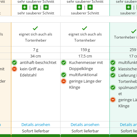
itt
sehr sauberer Schnitt
sehr sauberer Schnitt
sehr sauber
t
sehr sauberer Schnitt
sauberer Schnitt
sauberer 
ls
eignet sich auch als
eignet sich auch als
Tortenheber i
Tortenheber
Tortenheber
7 g
159 g
259
34 cm
17,5 cm
17 
antihaft-beschichtet
Kuchenmesser mit
multifunk
Doppelklinge
mit
kein Griff aus
klassische
multifunktional
Edelstahl
Lieferung 
der
geringe Länge der
Tortenhe
Klinge
spülmasc
et
geringe L
Klinge
n
Details ansehen
Details ansehen
Details 
r
Sofort lieferbar
Sofort lieferbar
Sofort li