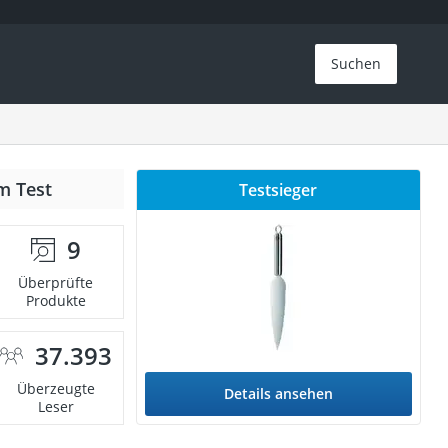
Suchen
m Test
Testsieger
9
Überprüfte
Produkte
37.393
Überzeugte
Details ansehen
Leser