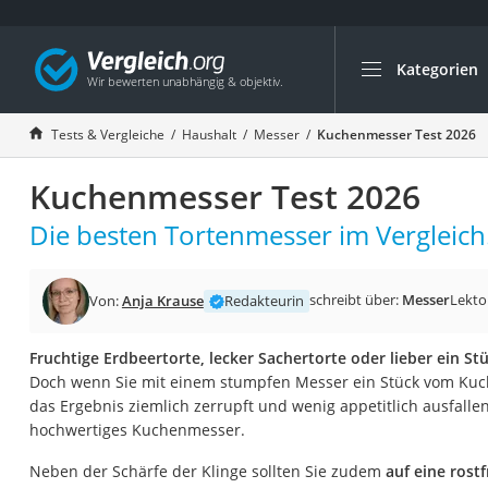
Kategorien
Die beliebtesten V
Haushalt
Tests & Vergleiche
Haushalt
Messer
Kuchenmesser Test 2026
Wassersprudler
Kuchenmesser Test 2026
Zentralstaubsauge
Brotbackautomat
Die besten Tortenmesser im Vergleich
Wischroboter
Wäschespinne
schreibt über:
Messer
Lekto
Von:
Anja Krause
Redakteurin
Industriestaubsau
Fruchtige Erdbeertorte, lecker Sachertorte oder lieber ein St
Spülmaschinentab
Doch wenn Sie mit einem stumpfen Messer ein Stück vom Kuc
Akku-Staubsauger
das Ergebnis ziemlich zerrupft und wenig appetitlich ausfallen
hochwertiges Kuchenmesser.
Eierkocher
AEG-Waschmaschi
Neben der Schärfe der Klinge sollten Sie zudem
auf eine rost