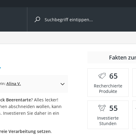
ergleiche nach Kategorie
r
Fakten zu
.
65
rin:
Alina V.
Recherchierte
Produkte
ger
ück Beerentarte
? Alles lecker!
s
55
hen abschneiden wollen, kann
. Investieren Sie daher in ein
Investierte
Stunden
ne
freie Verarbeitung setzen
.