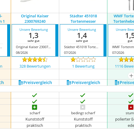
i-
Original Kaiser
Städter 451018
WMF Torte
n 1
2300769240
Tortenmesser
Tortenheb
Unsere Bewertung
Unsere Bewertung
Unsere Bew
1,3
1,4
1,
sehr gut
sehr gut
gut
r Profi-Tortenmesser 2 in 1
Original Kaiser 2300769240
Städter 451018 Tortenmesser
08/2026
07/2026
07/2026
en
328 Bewertungen
1 Bewertung
1116 Bewe
nzeigen
m
ch
Preis­vergleich
Preis­vergleich
Preis­v
scharf
bedingt scharf
stum
Kunststoff
Kunststoff
polierter E
praktisch
praktisch
ede