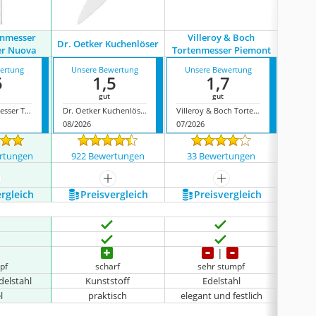
nmesser
Villeroy & Boch
Ori
Dr. Oetker Kuchenlöser
er Nuova
Tortenmesser Piemont
Tort
ertung
Unsere Bewertung
Unsere Bewertung
Unse
5
1,5
1,7
gut
gut
WMF Tortenmesser Tortenheber Nuova
Dr. Oetker Kuchenlöser
Villeroy & Boch Tortenmesser Piemont
08/2026
07/2026
07/202
rtungen
922 Bewertungen
33 Bewertungen
209
ehr anzeigen
mehr anzeigen
mehr anzeigen
ergleich
Preis­vergleich
Preis­vergleich
P
pf
scharf
sehr stumpf
be
delstahl
Kunststoff
Edelstahl
l
praktisch
elegant und festlich