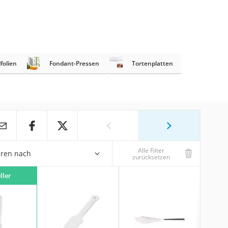
folien
Fondant-Pressen
Tortenplatten
Alle Filter
eren nach
zurücksetzen
ller