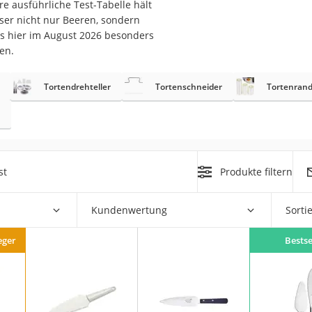
re ausführliche Test-Tabelle hält
er
ser nicht nur Beeren, sondern
ns hier im August 2026 besonders
en.
Tortendrehteller
Tortenschneider
Tortenrand
er
ger
ter
st
Produkte filtern
ne
Kundenwertung
Sorti
eger
Bestse