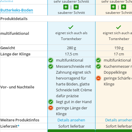
sehr sauberer Schnitt
sehr sauberer Schn
Butterkeks-Boden
sauberer Schnitt
sauberer Schnit
Produktdetails
eignet sich auch als
eignet sich auch a
multifunktional
Tortenheber
Tortenheber
Gewicht
280 g
159 g
Länge der Klinge
17,5 cm
17 cm
multifunktional
multifunktional
Messerschneide mit
Kuchenmesser 
Zahnung eignet sich
Doppelklinge
hervorragend für
geringe Schärfe 
harte Böden, glatte
Klinge
Vor- und Nachteile
Schneide teilt Crème
dafür präzise
liegt gut in der Hand
geringe Länge der
Klinge
Weitere Produktinfos
Details ansehen
Details ansehe
Lieferzeit
*
Sofort lieferbar
Sofort lieferba