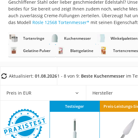
Geschliffener Stahl oder lieber geschmiedeter Edelstahl? Unse
Saug-Wisch-Robot
beides für Sie bereit und zeigt Ihnen zudem noch, welche Mes
Handstaubsauger
auch zuverlässig Creme-Füllungen zerteilen. Überzeugt hat u
das Modell
Rösle 12568 Tortenmesser
*
mit seinen Eigenschaft
Milchaufschäumer
Kondenstrockner
Tortenringe
Kuchenmesser
Winkelpaletten
Reiskocher
Gelatine-Pulver
Blattgelatine
Tortencremes
Heißwasserspend
Tierhaarstaubsau
Ecovacs-Saugrobo
Aktualisiert:
01.08.2026
1 - 8 von 9:
Beste Kuchenmesser
im Te
Nespresso-Maschi
Preis in EUR
Hersteller
Messerschärfer
Service
Testsieger
Preis-Leistungs-Si