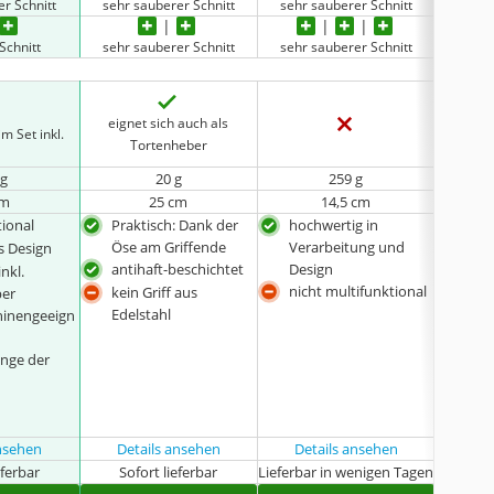
er Schnitt
sehr sauberer Schnitt
sehr sauberer Schnitt
nich
Schnitt
sehr sauberer Schnitt
sehr sauberer Schnitt
schl
eignet 
eignet sich auch als
m Set inkl.
von Tor
Tortenheber
 g
20 g
259 g
cm
25 cm
14,5 cm
tional
Praktisch: Dank der
hochwertig in
gee
Öse am Griffende
Verarbeitung und
und
s Design
antihaft-beschichtet
Design
gro
inkl.
nicht multifunktional
mult
kein Griff aus
ber
Edelstahl
Lief
hinengeeign
Dist
geri
änge der
Klin
ansehen
Details ansehen
Details ansehen
Det
eferbar
Sofort lieferbar
Lieferbar in wenigen Tagen
Sof