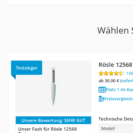
Wählen S
Rösle 1256
Testsieger
18
ab 30,00 €
(
Sofor
Platz 1 im K
Preisvergleic
Technische Deta
Unsere Bewertung:
SEHR GUT
Modell
Unser Fazit für Rösle 12568