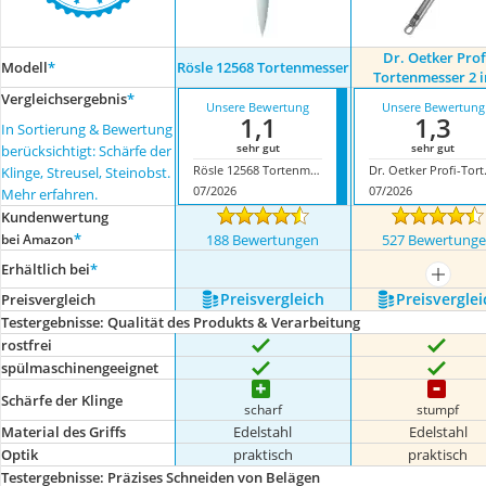
Dr. Oetker Prof
Modell
*
Rösle 12568 Tortenmesser
Tortenmesser 2 i
Vergleichsergebnis
*
Unsere Bewertung
Unsere Bewertung
1,1
1,3
In Sortierung & Bewertung
sehr gut
sehr gut
berücksichtigt: Schärfe der
Rösle 12568 Tortenmesser
Dr. Oetke
Klinge, Streusel, Steinobst.
07/2026
07/2026
Mehr erfahren.
Kundenwertung
*
bei Amazon
188 Bewertungen
527 Bewertung
Erhältlich bei
*
mehr a
Preis­vergleich
Preis­verglei
Preis­vergleich
Testergebnisse: Qualität des Produkts & Verarbeitung
rostfrei
spülmaschinengeeignet
Schärfe der Klinge
scharf
stumpf
Material des Griffs
Edelstahl
Edelstahl
Optik
praktisch
praktisch
Testergebnisse: Präzises Schneiden von Belägen