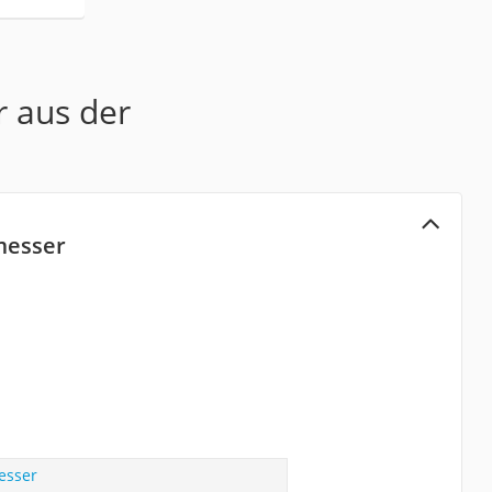
r aus der
messer
esser