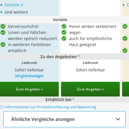
•
•
Farbton 4
C
•
und weitere
Vorteile
tierversuchsfrei
Poren wirken verkleinert
Linien und Fältchen
vegan
werden optisch reduziert
auch für empfindliche
in weiteren Farbtönen
Haut geeignet
erhältlich
Zu den Angeboten
*
Lieferzeit
Lieferzeit
Sofort lieferbar
Sofort lieferbar
Vergleichssieger
Zum Angebot »
Zum Angebot »
Erhältlich bei
*
ⓘ Informationen zur Produktsortierung und Bewertung
Ähnliche Vergleiche anzeigen