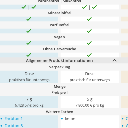
Parabenfrei | Silikonfrei
Mineralölfrei
Parfümfrei
Vegan
Ohne Tierversuche
Allgemeine Produktinformationen
Verpackung
Dose
Dose
praktisch für unterwegs
praktisch für unterwegs
Menge
Preis pro l
7 g
5 g
6.428,57 € pro kg
7.800,00 € pro kg
Weitere Farben
•
•
•
Farbton 1
keine
C
•
•
Farbton 3