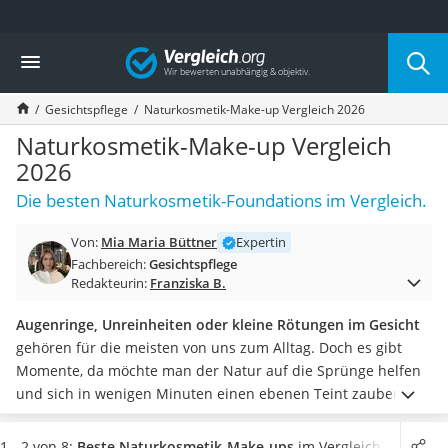
Die beliebtesten Vergleiche nach Kategorie
Vergleich
Drogerie
Inhalator
Gesichtspflege
Naturkosmetik-Make-up Vergleich 2026
Haarschneider
Rollator
Naturkosmetik-Make-up Vergleich
Braun Rasierer
2026
Katzenklappe (Chip)
Die besten Naturkosmetik-Foundations im Vergleich.
Rasierer
Masturbator
Von:
Mia Maria Büttner
Expertin
Massagepistole
Fachbereich:
Gesichtspflege
Epilierer
Redakteurin:
Franziska B.
Reisehaartrockner
Eiweißpulver
Augenringe, Unreinheiten oder kleine Rötungen im Gesicht
Magnesiumpräparat
gehören für die meisten von uns zum Alltag. Doch es gibt
Katzenklappe
Momente, da möchte man der Natur auf die Sprünge helfen
Nackenmassagegerät
und sich in wenigen Minuten einen ebenen Teint zaubern.
Zeckenschutz Katze
Wenn Sie Ihre
Haut gleichzeitig mit etwas Pflege verwöhnen
leichter Haartrockner
wollen, darf ein Naturkosmetik-Make-up nicht fehlen!
Neben
1 - 2 von 8:
Beste Naturkosmetik-Make-ups
im Vergleich