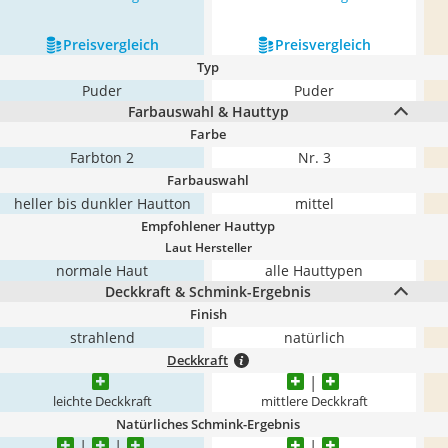
Preis­vergleich
Preis­vergleich
Typ
Puder
Puder
Farbauswahl & Hauttyp
Farbe
Farbton 2
Nr. 3
Farbauswahl
heller bis dunkler Hautton
mittel
Empfohlener Hauttyp
Laut Hersteller
normale Haut
alle Hauttypen
Deckkraft & Schmink-Ergebnis
Finish
strahlend
natürlich
Deckkraft
leichte Deckkraft
mittlere Deckkraft
Natürliches Schmink-Ergebnis