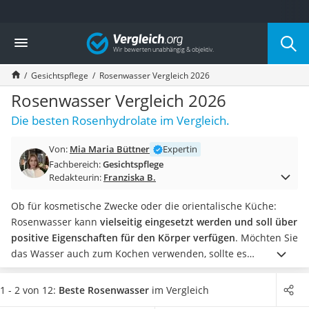
Die beliebtesten Vergleiche nach Kategorie
Vergleich
Drogerie
Inhalator
Gesichtspflege
Rosenwasser Vergleich 2026
Haarschneider
Rollator
Rosenwasser Vergleich 2026
Braun Rasierer
Die besten Rosenhydrolate im Vergleich.
Katzenklappe (Chip)
Rasierer
Von:
Mia Maria Büttner
Expertin
Masturbator
Fachbereich:
Gesichtspflege
Massagepistole
Redakteurin:
Franziska B.
Epilierer
Reisehaartrockner
Ob für kosmetische Zwecke oder die orientalische Küche:
Eiweißpulver
Rosenwasser kann
vielseitig eingesetzt werden und soll über
Magnesiumpräparat
positive Eigenschaften für den Körper verfügen
.
Möchten Sie
Katzenklappe
das Wasser auch zum Kochen verwenden, sollte es
Nackenmassagegerät
Lebensmittelqualität aufweisen, Grundvoraussetzung dafür
Zeckenschutz Katze
ist, dass es unter anderem parfüm-, silikon- und mineralölfrei
1 - 2 von 12:
Beste Rosenwasser
im Vergleich
leichter Haartrockner
ist.
Sie möchten zudem ein Bio-Produkt, für dessen