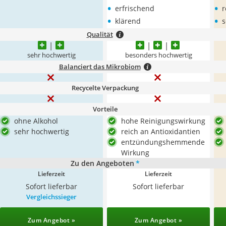
•
•
erfrischend
r
•
•
klärend
s
Qualität
sehr hochwertig
besonders hochwertig
Balanciert das Mikrobiom
Recycelte Verpackung
Vorteile
ohne Alkohol
hohe Reinigungswirkung
sehr hochwertig
reich an Antioxidantien
entzündungshemmende
Wirkung
Zu den Angeboten
*
Lieferzeit
Lieferzeit
Sofort lieferbar
Sofort lieferbar
Vergleichssieger
Zum Angebot »
Zum Angebot »