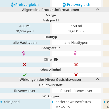
Preis­vergleich
Preis­vergleich
Allgemeine Produktinformationen
Menge
Preis pro 1 l
400 ml
150 ml
31,53 € pro l
58,93 € pro l
Hauttyp
alle Hauttypen
alle Hauttypen
Geeignet für
Ölfrei
Ohne Alkohol
Wirkungen der Nivea-Gesichtswasser
Hauptwirkstoff
Rosenwasser
Rosenblütenwasser
Wirkungen
•
•
•
reinigend
entfernt wasserfestes
e
Make-up