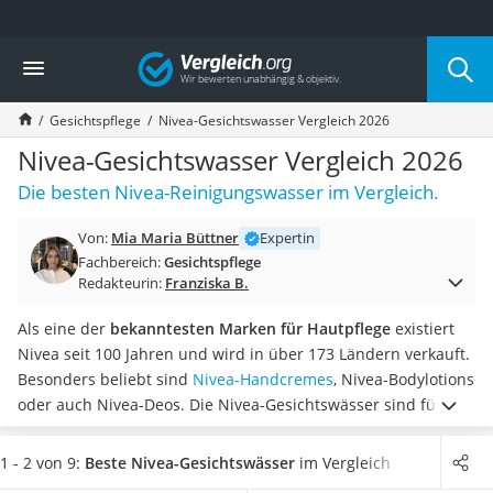
Die beliebtesten Vergleiche nach Kategorie
Vergleich
Drogerie
Inhalator
Gesichtspflege
Nivea-Gesichtswasser Vergleich 2026
Haarschneider
Rollator
Nivea-Gesichtswasser Vergleich 2026
Braun Rasierer
Die besten Nivea-Reinigungswasser im Vergleich.
Katzenklappe (Chip)
Rasierer
Von:
Mia Maria Büttner
Expertin
Masturbator
Fachbereich:
Gesichtspflege
Massagepistole
Redakteurin:
Franziska B.
Epilierer
Reisehaartrockner
Als eine der
bekanntesten Marken für Hautpflege
existiert
Eiweißpulver
Nivea seit 100 Jahren und wird in über 173 Ländern verkauft.
Magnesiumpräparat
Besonders beliebt sind
Nivea-Handcremes
, Nivea-Bodylotions
Katzenklappe
oder auch Nivea-Deos. Die Nivea-Gesichtswässer sind für
Nackenmassagegerät
ihre pflegenden Eigenschaften bekannt und werden
Zeckenschutz Katze
zunehmend beliebter.
Tests online haben gezeigt, dass es die
1 - 2 von 9:
Beste Nivea-Gesichtswässer
im Vergleich
leichter Haartrockner
Gesichtswasser mit und ohne Öl-Komponenten
gibt. Wählen