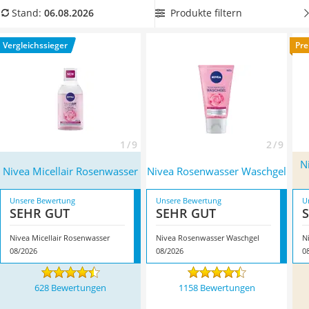
Philips-Sonicare-Zahnbürste
Sie jetzt aus unserer Vergleichstabelle ein Nivea-
Produkte filtern
Stand:
06.08.2026
Schildkrötenhaus
Gesichtswasser aus, das eine für Sie angenehme Konsistenz
Mineralfutter Pferd
hat. Überzeugt hat uns hier im August 2026 besonders das
Vergleichssieger
Pre
Massagegerät
Modell
Nivea Micellair Rosenwasser
*
mit seinen
Service
Eigenschaften.
1 / 9
2 / 9
N
Nivea Micellair Rosenwasser
Nivea Rosenwasser Waschgel
Unsere Bewertung
Unsere Bewertung
U
SEHR GUT
SEHR GUT
Nivea Micellair Rosenwasser
Nivea Rosenwasser Waschgel
08/2026
08/2026
0
628 Bewertungen
1158 Bewertungen