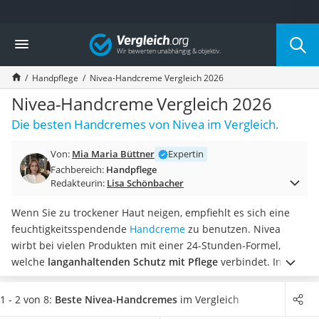
Die beliebtesten Vergleiche nach Kategorie
Vergleich
Drogerie
Inhalator
Handpflege
Nivea-Handcreme Vergleich 2026
Haarschneider
Rollator
Nivea-Handcreme Vergleich 2026
Braun Rasierer
Die besten Handcremes von Nivea im Vergleich.
Katzenklappe (Chip)
Rasierer
Von:
Mia Maria Büttner
Expertin
Masturbator
Fachbereich:
Handpflege
Massagepistole
Redakteurin:
Lisa Schönbacher
Epilierer
Reisehaartrockner
Wenn Sie zu trockener Haut neigen, empfiehlt es sich eine
Eiweißpulver
feuchtigkeitsspendende
Handcreme
zu benutzen. Nivea
Magnesiumpräparat
wirbt bei vielen Produkten mit einer 24-Stunden-Formel,
Katzenklappe
welche
langanhaltenden Schutz mit Pflege
verbindet.
In
Nackenmassagegerät
unserer Vergleichstabelle finden Sie
dermatologisch
Zeckenschutz Katze
getestete Nivea-Handcremes
, die auf Hautverträglichkeit
1 - 2 von 8:
Beste Nivea-Handcremes
im Vergleich
leichter Haartrockner
geprüft wurden. Laut diversen Tests zu Nivea-Handcremes