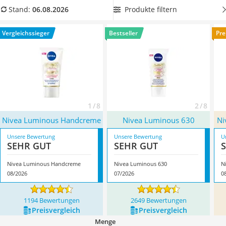
Philips-Sonicare-Zahnbürste
sind diese auch häufig für empfindliche Haut geeignet.
Produkte filtern
Stand:
06.08.2026
Schildkrötenhaus
Überzeugt hat uns hier im August 2026 besonders das
Mineralfutter Pferd
Modell
Nivea Luminous Handcreme
*
mit seinen
Vergleichssieger
Bestseller
Pre
Massagegerät
Eigenschaften.
Service
1 / 8
2 / 8
Nivea Luminous Handcreme
Nivea Luminous 630
Ni
Unsere Bewertung
Unsere Bewertung
U
SEHR GUT
SEHR GUT
Nivea Luminous Handcreme
Nivea Luminous 630
N
08/2026
07/2026
0
1194 Bewertungen
2649 Bewertungen
Preis­vergleich
Preis­vergleich
Menge