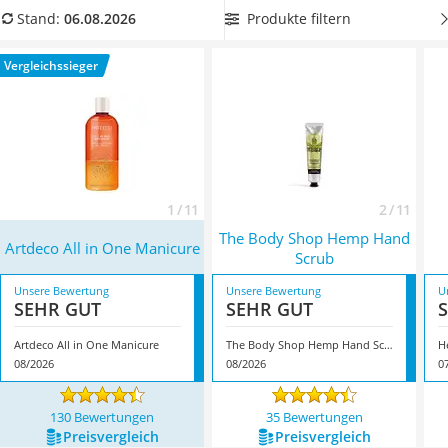
Philips-Sonicare-Zahnbürste
um das Peeling besonders einfach und gut dosieren zu
Produkte filtern
Stand:
06.08.2026
Schildkrötenhaus
können. Überzeugt hat uns hier im August 2026 besonders
Mineralfutter Pferd
das Modell
Artdeco All in One Manicure
*
mit seinen
Vergleichssieger
Massagegerät
Eigenschaften.
Service
1 / 11
2 / 11
The Body Shop Hemp Hand
Artdeco All in One Manicure
Scrub
Unsere Bewertung
Unsere Bewertung
U
SEHR GUT
SEHR GUT
Artdeco All in One Manicure
The Body Shop Hemp Hand Scrub
H
08/2026
08/2026
0
130 Bewertungen
35 Bewertungen
Preis­vergleich
Preis­vergleich