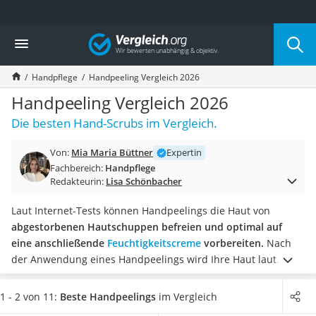
Die beliebtesten Vergleiche nach Kategorie
Vergleich
Drogerie
Inhalator
Handpflege
Handpeeling Vergleich 2026
Haarschneider
Rollator
Handpeeling Vergleich 2026
Braun Rasierer
Die besten Hand-Scrubs im Vergleich.
Katzenklappe (Chip)
Rasierer
Von:
Mia Maria Büttner
Expertin
Masturbator
Fachbereich:
Handpflege
Massagepistole
Redakteurin:
Lisa Schönbacher
Epilierer
Reisehaartrockner
Laut Internet-Tests können Handpeelings die Haut von
Eiweißpulver
abgestorbenen Hautschuppen befreien und optimal auf
Magnesiumpräparat
eine anschließende
Feuchtigkeitscreme
vorbereiten.
Nach
Katzenklappe
der Anwendung eines Handpeelings wird Ihre Haut laut
Nackenmassagegerät
gängigen Tests im Internet merklich weicher und zarter.
In
Zeckenschutz Katze
unserer Vergleichstabelle finden Sie
Handpeelings in einer
1 - 2 von 11:
Beste Handpeelings
im Vergleich
leichter Haartrockner
Pumpspenderflasche oder einer Tube mit Klappverschluss
,