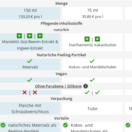
Menge
150 ml
75 ml
133,20 € pro l
35,89 € pro l
Pflegende Inhaltsstoffe
natürlich
Mandelöl, Goji-Beeren-Extrakt &
Hanfsamenöl, Kakaobutter
Ingwer-Extrakt
Natürliche Peeling-Partikel
Meersalz
Kokos- und Mandelschalen
Vegan
Ohne Parabene | Silikone
Verpackung
Flasche mit
Tube
F
Schraubverschluss
Vorteile
natürliches Meersalz als
Kokos- und
Peeling-Partikel
Mandelschalen als