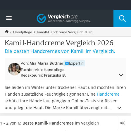
Die beliebtesten Vergleiche nach Kategorie
Vergleich
Drogerie
Inhalator
Handpflege
Kamill-Handcreme Vergleich 2026
Haarschneider
Rollator
Kamill-Handcreme Vergleich 2026
Braun Rasierer
Die besten Handcremes von Kamill im Vergleich.
Katzenklappe (Chip)
Rasierer
Von:
Mia Maria Büttner
Expertin
Masturbator
Fachbereich:
Handpflege
Massagepistole
Redakteurin:
Franziska B.
Epilierer
Reisehaartrockner
Sie leiden im Winter unter trockener Haut und möchten Ihren
Eiweißpulver
Händen zusätzliche Feuchtigkeit gönnen? Eine
Handcreme
Magnesiumpräparat
schützt Ihre Hände laut gängigen Online-Tests vor Rissen
Katzenklappe
und pflegt die Haut. Die Marke Kamill überzeugt mit
Nackenmassagegerät
hochwertigen und hautverträglichen Handcremes
. In dem
Zeckenschutz Katze
breiten Sortiment finden Sie unter anderem Kamill-
1 - 2 von 6:
Beste Kamill-Handcremes
im Vergleich
leichter Haartrockner
Handcremes mit UV-Filter oder Urea.
Wählen Sie jetzt eine