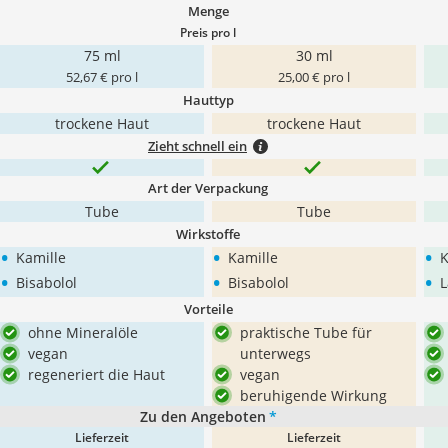
Menge
Preis pro l
75 ml
30 ml
52,67 € pro l
25,00 € pro l
Hauttyp
trockene Haut
trockene Haut
Zieht schnell ein
Art der Verpackung
Tube
Tube
Wirkstoffe
•
•
•
Kamille
Kamille
K
•
•
•
Bisabolol
Bisabolol
L
Vorteile
ohne Mineralöle
praktische Tube für
vegan
unterwegs
regeneriert die Haut
vegan
beruhigende Wirkung
Zu den Angeboten
*
Lieferzeit
Lieferzeit