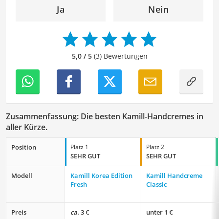
Empfehlungen, um Lesern dabei zu helfen, die besten
Ja
Nein
Produkte für ihre Bedürfnisse zu finden sowie sowohl ihre
Schönheits- als auch Pflegeroutine zu optimieren.
Der Kamill-Handcreme-Vergleich ist aus unserer Sicht
besonders empfehlenswert für
trockene Hände
.
5,0 / 5
(3) Bewertungen
Zusammenfassung: Die besten Kamill-Handcremes in
aller Kürze.
Position
Platz 1
Platz 2
SEHR GUT
SEHR GUT
Modell
Kamill Korea Edition
Kamill Handcreme
Fresh
Classic
Preis
ca.
3 €
unter 1 €