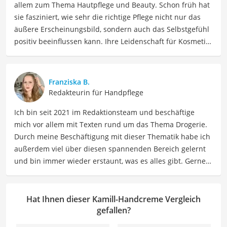
allem zum Thema Hautpflege und Beauty. Schon früh hat
sie fasziniert, wie sehr die richtige Pflege nicht nur das
äußere Erscheinungsbild, sondern auch das Selbstgefühl
positiv beeinflussen kann. Ihre Leidenschaft für Kosmetik
hat sie durch ihre Ausbildung zur staatlich geprüften
Kosmetikerin vertieft und professionalisiert und berät
nun Menschen dabei, die richtigen Produkte für sie zu
Franziska B.
finden. Mia liebt es, sich in Inhaltsstoffe und
Redakteurin für Handpflege
Produktversprechen hineinzudenken und diese
Ich bin seit 2021 im Redaktionsteam und beschäftige
verständlich aufzuschlüsseln. Als Ausgleich zu ihrer
mich vor allem mit Texten rund um das Thema Drogerie.
Arbeit findet Mia Ruhe im Sport und beim Lesen, und
Durch meine Beschäftigung mit dieser Thematik habe ich
außerdem beim Verfolgen ihrer Interessen an
außerdem viel über diesen spannenden Bereich gelernt
Neurowissenschaft und Spiritualität.
und bin immer wieder erstaunt, was es alles gibt. Gerne
Der Kamill-Handcreme-Vergleich ist aus unserer Sicht
lasse ich Sie an meinen Erfahrungen teilhaben. Als
besonders empfehlenswert für
trockene Hände
.
Fachautorin für Drogerieprodukte teile ich mein Wissen
über Beauty- sowie Pflegeprodukte, Gesundheitsartikel,
Hat Ihnen dieser Kamill-Handcreme Vergleich
Haushaltswaren und vieles mehr. Meine Beiträge
gefallen?
umfassen Produktvergleiche, Tipps, Trends und