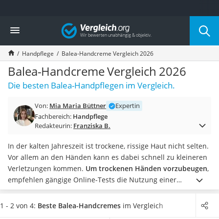
Die beliebtesten Vergleiche nach Kategorie
Vergleich
Drogerie
Inhalator
Handpflege
Balea-Handcreme Vergleich 2026
Haarschneider
Rollator
Balea-Handcreme Vergleich 2026
Braun Rasierer
Die besten Balea-Handpflegen im Vergleich.
Katzenklappe (Chip)
Rasierer
Von:
Mia Maria Büttner
Expertin
Masturbator
Fachbereich:
Handpflege
Massagepistole
Redakteurin:
Franziska B.
Epilierer
Reisehaartrockner
In der kalten Jahreszeit ist trockene, rissige Haut nicht selten.
Eiweißpulver
Vor allem an den Händen kann es dabei schnell zu kleineren
Magnesiumpräparat
Verletzungen kommen.
Um trockenen Händen vorzubeugen
,
Katzenklappe
empfehlen gängige Online-Tests die Nutzung einer
Nackenmassagegerät
Handcreme
. Diese spendet Feuchtigkeit und pflegt die Haut.
Zeckenschutz Katze
Mit einer Balea-Handcreme kommen Sie somit gut durch den
1 - 2 von 4:
Beste Balea-Handcremes
im Vergleich
leichter Haartrockner
Winter.
Wählen Sie jetzt aus unserer Vergleichstabelle
eine