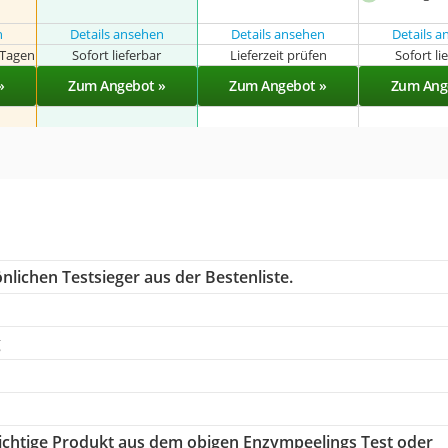
n
Details ansehen
Details ansehen
Details 
 Tagen
Sofort lieferbar
Lieferzeit prüfen
Sofort li
»
Zum Angebot »
Zum Angebot »
Zum Ang
nlichen Testsieger aus der Bestenliste.
g
 richtige Produkt aus dem obigen Enzympeelings Test oder