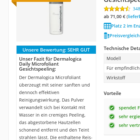
34
ab 71,00 €
(
Liefe
Platz 2 im En
Preisvergleic
Technische Deta
Unsere Bewertung:
SEHR GUT
Modell
Unser Fazit für Dermalogica
Daily Microfoliant
Für empfindlich
Gesichtspeeling:
Der Dermalogica Microfoliant
Wirkstoff
überzeugt mit seiner sanften und
dennoch effektiven
Vorteile
Reinigungswirkung. Das Pulver
verwandelt sich bei Kontakt mit
spendet F
Wasser in ein cremiges Peeling,
sehr ergi
das abgestorbene Hautzellen
sehr vertr
schonend entfernt und den Teint
strahlen lässt. Die enthaltene Reis-