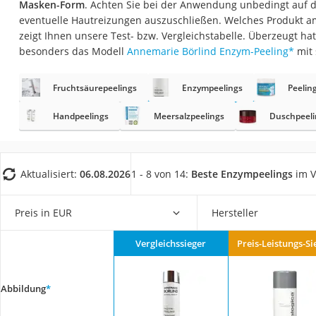
Masken-Form
. Achten Sie bei der Anwendung unbedingt auf di
Eiweißpulver
eventuelle Hautreizungen auszuschließen. Welches Produkt am
Magnesiumpräpar
zeigt Ihnen unsere Test- bzw. Vergleichstabelle. Überzeugt ha
besonders das Modell
Annemarie Börlind Enzym-Peeling
*
mit
Katzenklappe
Nackenmassagege
Fruchtsäurepeelings
Enzympeelings
Peelin
Zeckenschutz Katz
Handpeelings
Meersalzpeelings
Duschpeeli
leichter Haartrock
Philips-Sonicare-
Schildkrötenhaus
Aktualisiert:
06.08.2026
1 - 8 von 14:
Beste Enzympeelings
im V
Mineralfutter Pfer
Preis in EUR
Hersteller
Massagegerät
Service
Vergleichssieger
Preis-Leistungs-Si
Abbildung
*