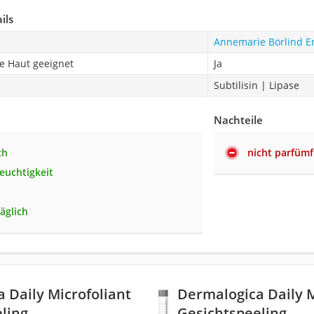
ils
Annemarie Börlind E
e Haut geeignet
Ja
Subtilisin | Lipase
Nachteile
ch
nicht parfümf
euchtigkeit
äglich
 Daily Microfoliant
Dermalogica Daily M
ling
Gesichtspeeling