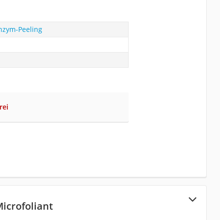
nzym-Peeling
rei
icrofoliant