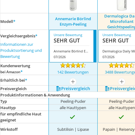
Dermalogica Da
Annemarie Börlind
Modell
*
Microfoliant
Enzym-Peeling
Gesichtspeelin
Unsere Bewertung
Unsere Bewertung
Vergleichsergebnis
*
SEHR GUT
SEHR GUT
Informationen zur
Produktsortierung und
Annemarie Börlind Enzym-Peeling
Bewertung
07/2026
07/2026
Kundenwertung
*
bei Amazon
142 Bewertungen
3488 Bewertung
Erhältlich bei
*
mehr anzeigen
mehr a
Preis­vergleich
Preis­verglei
Preis­vergleich
Produktinformationen & Anwendung
Typ
Peeling-Puder
Peeling-Puder
Hauttyp
alle Hauttypen
alle Hauttypen
für empfindliche Haut
geeignet
Wirkstoff
Subtilisin | Lipase
Papain | Reisenz