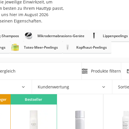
e jeweilige Einwirkzeit, um
 besten zu Ihrem Hauttyp passt,
at
t uns hier im August 2026
 seinen Eigenschaften.
rät
g-Shampoos
Mikrodermabrasions-Geräte
Lippenpeelings
e
ngs
Totes-Meer-Peelings
Kopfhaut-Peelings
ner
Zahnbürste
ergleich
Produkte filtern
d
Kundenwertung
Sorti
eger
Bestseller