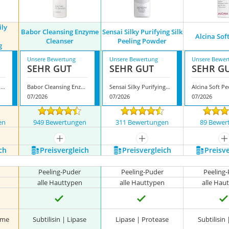
ily
Babor Cleansing Enzyme
Sensai Silky Purifying Silk
Alcina Sof
Cleanser
Peeling Powder
g
Unsere Bewertung
Unsere Bewertung
Unsere Bewer
SEHR GUT
SEHR GUT
SEHR G
Dermalogica Daily Microfoliant Gesichtspeeling
Babor Cleansing Enzyme Cleanser
Sensai Silky Purifying Silk Peeling Powder
Alcina Soft Pe
07/2026
07/2026
07/2026
en
949 Bewertungen
311 Bewertungen
89 Bewer
nzeigen
mehr anzeigen
mehr anzeigen
m
ch
Preis­vergleich
Preis­vergleich
Preis­v
Peeling-Puder
Peeling-Puder
Peeling
alle Hauttypen
alle Hauttypen
alle Hau
yme
Subtilisin | Lipase
Lipase | Protease
Subtilisin 