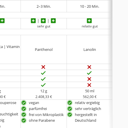
Min.
2–3 Min.
10 - 20 Min.
t
sehr gut
relativ gut
ica | Vitamin
Panthenol
Lanolin
Arbu
g
12 g
50 ml
00 €
2.408,33 €
562,00 €
Couperose
vegan
relativ ergiebig
mit
Effe
parfümfrei
sehr verträglich
euchtigkeit
spe
frei von Mikroplastik
hergestellt in
big
auch
Deutschland
ohne Parabene
Hau
h