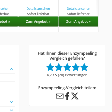
par
ansehen
Details ansehen
Details ansehen
eferbar
Sofort lieferbar
Sofort lieferbar
Sof
ebot »
Zum Angebot »
Zum Angebot »
Zu
Hat Ihnen dieser Enzympeeling
Vergleich gefallen?
4,7 / 5
(20) Bewertungen
Enzympeeling-Vergleich teilen: