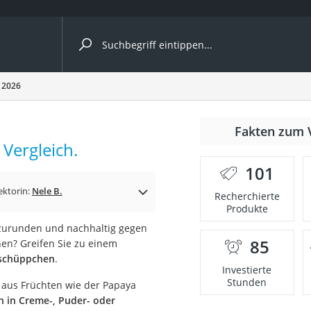
ergleiche nach Kategorie
 2026
Fakten zum 
Vergleich.
101
p)
ektorin:
Nele B.
Recherchierte
Produkte
abzurunden und nachhaltig gegen
85
hen? Greifen Sie zu einem
tschüppchen
.
Investierte
Stunden
aus Früchten wie der Papaya
 in Creme-, Puder- oder