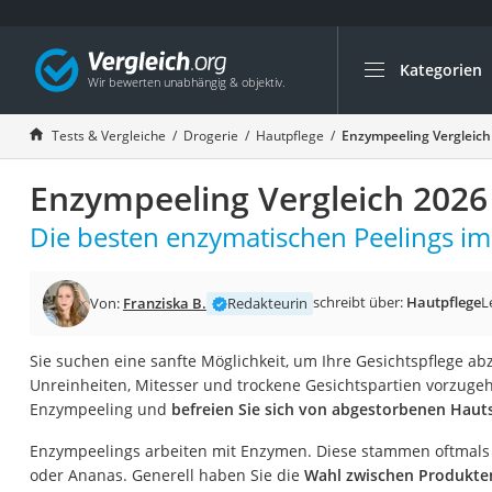
Kategorien
Die beliebtesten V
Drogerie
Tests & Vergleiche
Drogerie
Hautpflege
Enzympeeling Vergleich
Inhalator
Enzympeeling Vergleich 2026
Haarschneider
Rollator
Die besten enzymatischen Peelings im 
Braun Rasierer
Katzenklappe (Chi
schreibt über:
Hautpflege
L
Von:
Franziska B.
Redakteurin
Rasierer
Sie suchen eine sanfte Möglichkeit, um Ihre Gesichtspflege 
Masturbator
Unreinheiten, Mitesser und trockene Gesichtspartien vorzuge
Massagepistole
Enzympeeling und
befreien Sie sich von abgestorbenen Hau
Epilierer
Enzympeelings arbeiten mit Enzymen. Diese stammen oftmals 
Reisehaartrockner
oder Ananas. Generell haben Sie die
Wahl zwischen Produkten