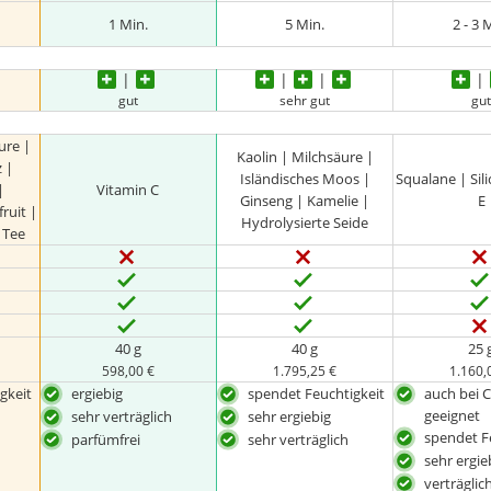
1 Min.
5 Min.
2 - 3 
gut
sehr gut
gu
äure |
Kaolin | Milchsäure |
 |
Isländisches Moos |
Squalane | Sil
|
Vitamin C
Ginseng | Kamelie |
E
ruit |
Hydrolysierte Seide
 Tee
40 g
40 g
25 
598,00 €
1.795,25 €
1.160,
gkeit
ergiebig
spendet Feuchtigkeit
auch bei 
geeignet
sehr verträglich
sehr ergiebig
spendet F
parfümfrei
sehr verträglich
sehr ergie
verträglic