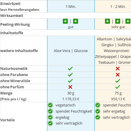
Einwirkzeit
1 Min.
1 - 2 Min.
laut Herstellerangaben
Wirksamkeit
Peeling-Wirkung
gut
sehr gut
Inhaltsstoffe
Allantoin | Salicyls
Gingko | Süßholz
weitere Inhaltsstoffe
Aloe Vera | Glucose
Weizenprotein 
Zitterpappel | Grapef
Teebaum | Grüner
Naturkosmetik
ohne Parabene
ohne Mineralöle
ohne Parfüm
Menge
30 g
75 g
(Preis pro l / kg)
1.178,33 €
950,13 €
vegetarisch
spendet Feuchti
spendet Feuchtigkeit
sehr ergiebig
ergiebig
sehr verträglich
Vorteile
sehr verträglich