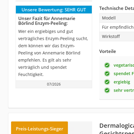
Technische Deta
Unsere Bewertung:
SEHR GUT
Modell
Unser Fazit für Annemarie
Börlind Enzym-Peeling:
Für empfindlich
Wer ein ergiebiges und gut
Wirkstoff
verträgliches Enzym-Peeling sucht,
dem können wir das Enzym-
Vorteile
Peeling von Annemarie Börlind
empfehlen. Es gilt als sehr
vegetaris
verträglich und spendet
spendet F
Feuchtigkeit.
ergiebig
07/2026
sehr vertr
Dermalogica
Preis-Leistungs-Sieger
Gesichtspee