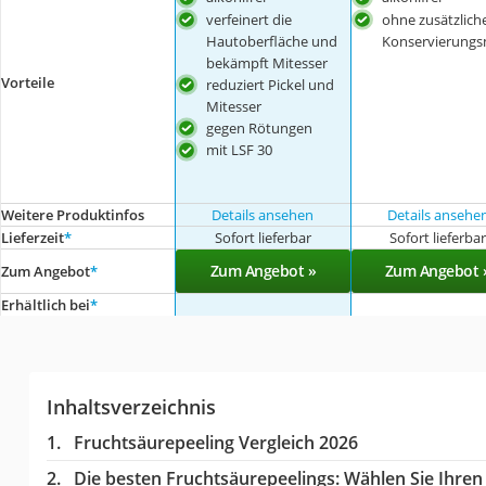
verfeinert die
ohne zusätzlich
Hautoberfläche und
Konservierungsm
bekämpft Mitesser
Vorteile
reduziert Pickel und
Mitesser
gegen Rötungen
mit LSF 30
Weitere Produktinfos
Details ansehen
Details ansehe
Lieferzeit
*
Sofort lieferbar
Sofort lieferba
Zum Angebot »
Zum Angebot 
Zum Angebot
*
Erhältlich bei
*
Inhaltsverzeichnis
Fruchtsäurepeeling Vergleich 2026
Die besten Fruchtsäurepeelings:
Wählen Sie Ihren 