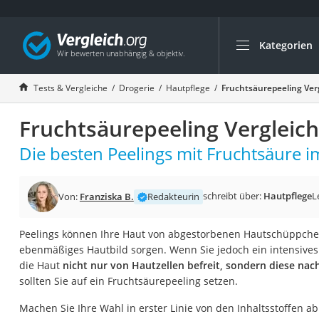
Kategorien
Die beliebtesten V
Drogerie
Tests & Vergleiche
Drogerie
Hautpflege
Fruchtsäurepeeling Ver
Inhalator
Fruchtsäurepeeling Vergleic
Haarschneider
Rollator
Die besten Peelings mit Fruchtsäure im
Braun Rasierer
Katzenklappe (Chi
schreibt über:
Hautpflege
L
Von:
Franziska B.
Redakteurin
Rasierer
Peelings können Ihre Haut von abgestorbenen Hautschüppchen
Masturbator
ebenmäßiges Hautbild sorgen. Wenn Sie jedoch ein intensive
Massagepistole
die Haut
nicht nur von Hautzellen befreit, sondern diese nach
sollten Sie auf ein Fruchtsäurepeeling setzen.
Epilierer
Reisehaartrockner
Machen Sie Ihre Wahl in erster Linie von den Inhaltsstoffen a