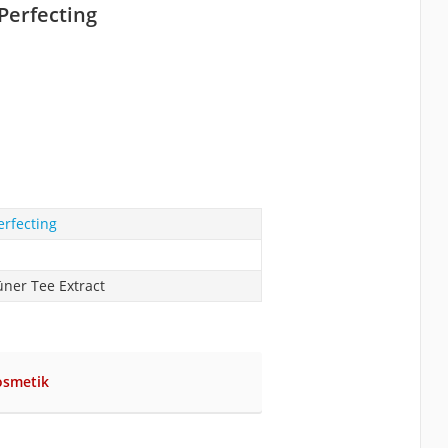
 Perfecting
erfecting
üner Tee Extract
osmetik