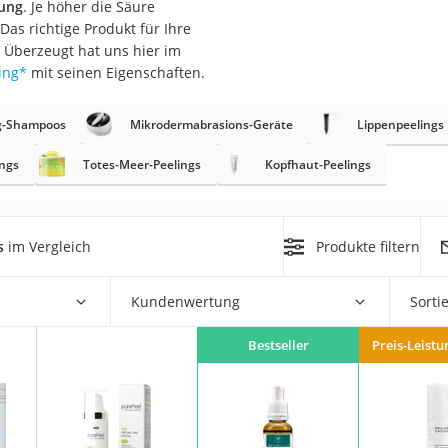
kung
. Je höher die Säure
 Das richtige Produkt für Ihre
at
. Überzeugt hat uns hier im
ing
*
mit seinen Eigenschaften.
rät
g-Shampoos
Mikrodermabrasions-Geräte
Lippenpeelings
e
ngs
Totes-Meer-Peelings
Kopfhaut-Peelings
ner
Zahnbürste
s
im Vergleich
Produkte filtern
d
Kundenwertung
Sorti
Bestseller
Preis-Leistu