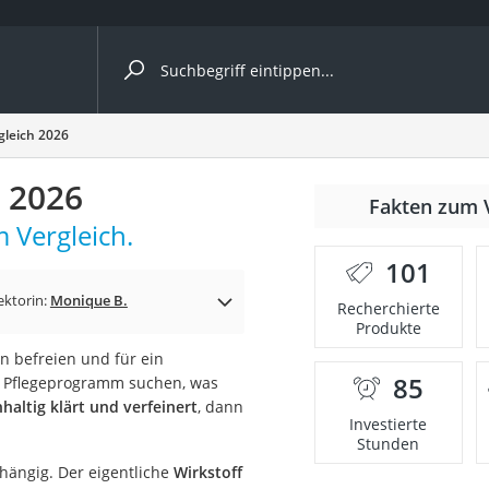
ergleiche nach Kategorie
gleich 2026
h 2026
Fakten zum 
 Vergleich.
101
p)
ektorin:
Monique B.
Recherchierte
Produkte
 befreien und für ein
85
s Pflegeprogramm suchen, was
haltig klärt und verfeinert
, dann
Investierte
Stunden
bhängig. Der eigentliche
Wirkstoff