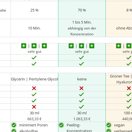
25 %
70 %
8 
gabe
1 bis 5 Min.
10 Min.
ohne Ab
abhängig von der
Konzentration
sehr gut
sehr gut
sehr 
Grüner Tee |
Glycerin | Pentylene Glycol
keine
Hyaluro
30 ml
30 ml
100 
663,33 €
1.063,33 €
440,0
n
minimiert Poren
Peeling-
vegan
Konzentration
alkoholfrei
verbessert