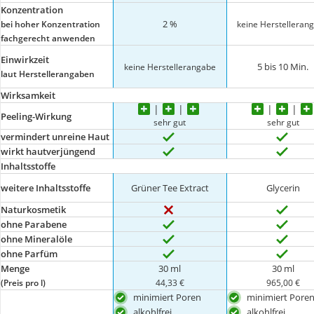
Konzentration
2 %
bei hoher Konzentration
keine Herstelleran
fachgerecht anwenden
Einwirkzeit
5 bis 10 Min.
keine Herstellerangabe
laut Herstellerangaben
Wirksamkeit
Peeling-Wirkung
sehr gut
sehr gut
vermindert unreine Haut
wirkt hautverjüngend
Inhaltsstoffe
weitere Inhaltsstoffe
Grüner Tee Extract
Glycerin
Naturkosmetik
ohne Parabene
ohne Mineralöle
ohne Parfüm
Menge
30 ml
30 ml
(Preis pro l)
44,33 €
965,00 €
minimiert Poren
minimiert Pore
alkohlfrei
alkohlfrei