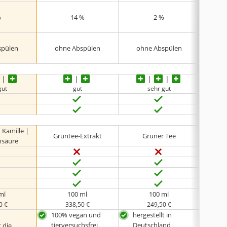
%
14 %
2 %
keine 
spülen
ohne Abspülen
ohne Abspülen
gut
gut
sehr gut
 Kamille |
Urea
Grüntee-Extrakt
Grüner Tee
nsäure
Glyze
ml
100 ml
100 ml
0 €
338,50 €
249,50 €
100% vegan und
hergestellt in
sch
tierversuchsfrei
Deutschland
Hau
 die