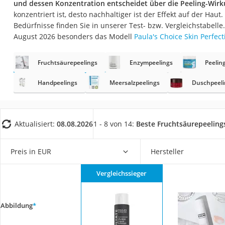
und dessen Konzentration entscheidet über die Peeling-Wir
Eiweißpulver
konzentriert ist, desto nachhaltiger ist der Effekt auf der Haut.
Magnesiumpräpar
Bedürfnisse finden Sie in unserer Test- bzw. Vergleichstabelle
August 2026 besonders das Modell
Paula's Choice Skin Perfect
Katzenklappe
Nackenmassagege
Fruchtsäurepeelings
Enzympeelings
Peelin
Zeckenschutz Katz
Handpeelings
Meersalzpeelings
Duschpeeli
leichter Haartrock
Philips-Sonicare-
Schildkrötenhaus
Aktualisiert:
08.08.2026
1 - 8 von 14:
Beste Fruchtsäurepeeling
Mineralfutter Pfer
Preis in EUR
Hersteller
Massagegerät
Service
Vergleichssieger
Abbildung
*