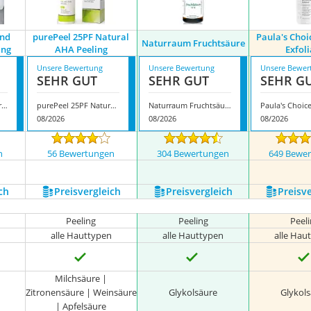
ind
purePeel 25PF Natural
Paula's Choi
Naturraum Fruchtsäure
ing
AHA Peeling
Exfol
Unsere Bewertung
Unsere Bewertung
Unsere Bewer
SEHR GUT
SEHR GUT
SEHR G
Annemarie Börlind Fruchtsäurepeeling
purePeel 25PF Natural AHA Peeling
Naturraum Fruchtsäure
08/2026
08/2026
08/2026
n
56 Bewertungen
304 Bewertungen
649 Bewe
nzeigen
ch
Preis­vergleich
Preis­vergleich
Preis­v
Peeling
Peeling
Peel
alle Hauttypen
alle Hauttypen
alle Hau
Milchsäure |
Zitronensäure | Weinsäure
Glykolsäure
Glykol
| Apfelsäure