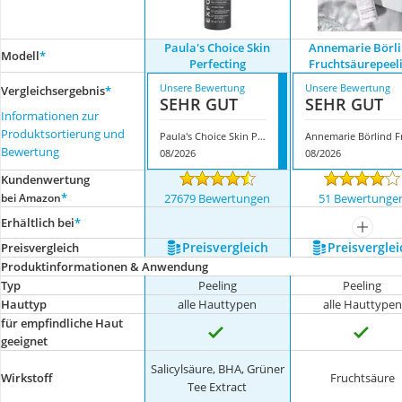
Paula's Choice Skin
Annemarie Börl
Modell
*
Perfecting
Fruchtsäurepeel
Unsere Bewertung
Unsere Bewertung
Vergleichsergebnis
*
SEHR GUT
SEHR GUT
Informationen zur
Produktsortierung und
Paula's Choice Skin Perfecting
Bewertung
08/2026
08/2026
Kundenwertung
*
bei Amazon
27679 Bewertungen
51 Bewertunge
Erhältlich bei
*
mehr a
Preis­vergleich
Preis­verglei
Preis­vergleich
Produktinformationen & Anwendung
Typ
Peeling
Peeling
Hauttyp
alle Hauttypen
alle Hauttypen
für empfindliche Haut
geeignet
Salicylsäure, BHA, Grüner
Wirkstoff
Fruchtsäure
Tee Extract