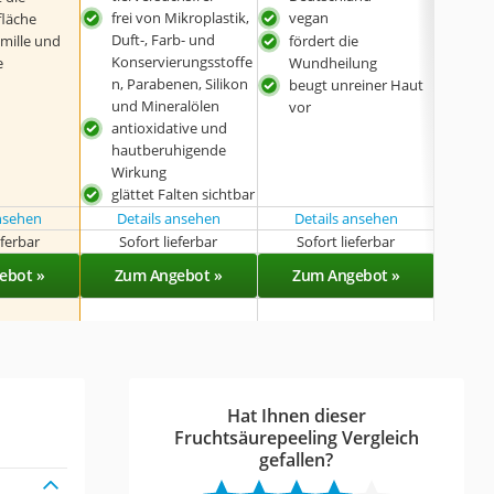
frei von Mikroplastik,
vegan
hilf
läche
Duft-, Farb- und
Mit
amille und
fördert die
Konservierungsstoffe
kein
e
Wundheilung
n, Parabenen, Silikon
beugt unreiner Haut
ohn
und Mineralölen
vor
antioxidative und
hautberuhigende
Wirkung
glättet Falten sichtbar
ansehen
Details ansehen
Details ansehen
Det
eferbar
Sofort lieferbar
Sofort lieferbar
Sof
ebot »
Zum Angebot »
Zum Angebot »
Zu
Hat Ihnen dieser
Fruchtsäurepeeling Vergleich
gefallen?