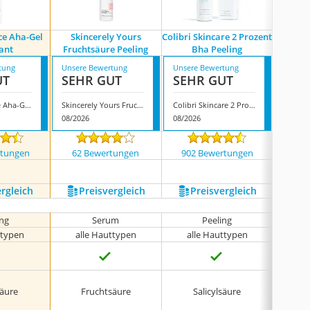
ce Aha-Gel
Skincerely Yours
Colibri Skincare 2 Prozent
Mave
iant
Fruchtsäure Peeling
Bha Peeling
B
tung
Unsere Bewertung
Unsere Bewertung
Unsere
UT
SEHR GUT
SEHR GUT
GUT
Paula's Choice Aha-Gel Exfoliant
Skincerely Yours Fruchtsäure Peeling
Colibri Skincare 2 Prozent Bha Peeling
08/2026
08/2026
08/202
rtungen
62 Bewertungen
902 Bewertungen
87 
ergleich
Preis­vergleich
Preis­vergleich
P
ing
Serum
Peeling
ttypen
alle Hauttypen
alle Hauttypen
al
Zitrone
säure
Fruchtsäure
Salicylsäure
Extr
Lime