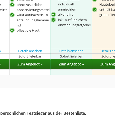
individuell
Hautoberf
e
ohne zusätzliche
anmischbar
enthält K
ittel
Konservierungsmittel
alkoholfrei
grüner Te
wirkt antibakteriell &
inkl. ausführlichem
entzündungshemme
Anwendungsratgeber
nd
pflegt die Haut
n
Details ansehen
Details ansehen
Details 
r
Sofort lieferbar
Sofort lieferbar
Sofort li
»
Zum Angebot »
Zum Angebot »
Zum Ang
persönlichen Testsieger aus der Bestenliste.