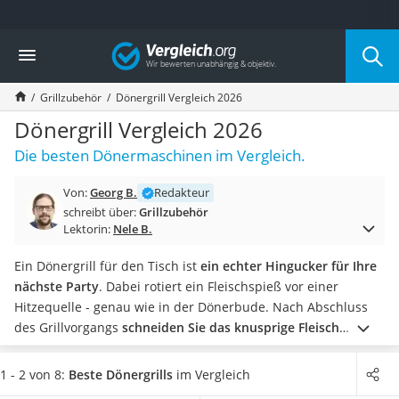
Die beliebtesten Vergleiche nach Kategorie
Vergleich
Baumarkt
Tresor feuerfest
Grillzubehör
Dönergrill Vergleich 2026
Makita-Akku-Rasenmäher
Kappsäge
Dönergrill Vergleich 2026
Smartes Türschloss
Die besten Dönermaschinen im Vergleich.
Akku-Rasentrimmer
Feuchtigkeitsmessgerät
Von:
Georg B.
Redakteur
Split-Klimaanlage 2 Innengeräte
schreibt über:
Grillzubehör
Pelletofen
Lektorin:
Nele B.
Bohrmaschine
Tiefbrunnenpumpe
Ein Dönergrill für den Tisch ist
ein echter Hingucker für Ihre
Fliesenschneider
nächste Party
. Dabei rotiert ein Fleischspieß vor einer
Hochdruckreiniger
Hitzequelle - genau wie in der Dönerbude. Nach Abschluss
Doppelschleifer
des Grillvorgangs
schneiden Sie das knusprige Fleisch
Überwachungskamera
herunter und servieren Ihren Gästen authentischen Döner
Benzinrasenmäher mit Elektrostart
Kebab
.
Allerdings gibt es große Qualitätsunterschiede
1 - 2 von 8:
Beste Dönergrills
im Vergleich
Akku-Laubsauger
zwischen den im Handel erhältlichen Geräten. Diese