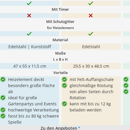
Mit Timer
Mit Schutzgitter
für Heizelement
Material
Edelstahl | Kunststoff
Edelstahl
Maße
L x B x H
47 x 55 x 11,5 cm
29,5 x 30 x 48,5 cm
Vorteile
Heizelement deckt
mit Fett-Auffangschale
besonders große Fläche
gleichmäßige Röstung
ab
von allen Seiten durch
ideal für große
Rotation
Gartenpartys und Events
kann mit bis zu 12 kg
hochwertige Verarbeitung
beladen werden
fasst bis zu 80 kg schwere
Spieße
Zu den Angeboten
*