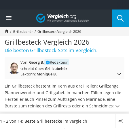
Die beliebtesten Vergleiche nach Kategorie
Vergleich
Baumarkt
Tresor feuerfest
Grillzubehör
Grillbesteck Vergleich 2026
Makita-Akku-Rasenmäher
Kappsäge
Grillbesteck Vergleich 2026
Smartes Türschloss
Die besten Grillbesteck-Sets im Vergleich.
Akku-Rasentrimmer
Feuchtigkeitsmessgerät
Von:
Georg B.
Redakteur
Split-Klimaanlage 2 Innengeräte
schreibt über:
Grillzubehör
Pelletofen
Lektorin:
Monique B.
Bohrmaschine
Tiefbrunnenpumpe
Ein Grillbesteck besteht im Kern aus drei Teilen: Grillzange,
Fliesenschneider
Pfannenwender und Grillgabel. In manchen Fällen legen die
Hochdruckreiniger
Hersteller auch Pinsel zum Auftragen von Marinade, eine
Doppelschleifer
Bürste zum reinigen des Grillrosts oder ein Schneidmesser
Überwachungskamera
bei – in unserer Produkttabelle finden Sie eine Auflistung
Benzinrasenmäher mit Elektrostart
aller Bestandteile.
Ein breites Sortiment an Arbeitsgeräten
1 - 2 von 14:
Beste Grillbestecke
im Vergleich
Akku-Laubsauger
ist vor allem für Einsteiger interessant
, die noch wenig