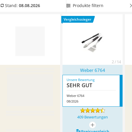
Löschdecke
Grillwerkzeug besitzen. Überzeugt hat uns hier im August
Produkte filtern
Stand:
08.08.2026
Multimeter
2026 besonders das Modell
Weber 6764
*
mit seinen
Winterharte Palmen
Eigenschaften.
Vergleichssieger
Gasdurchlauferhitzer
Service
2 / 14
Weber 6764
Unsere Bewertung
SEHR GUT
Weber 6764
08/2026
409 Bewertungen
mehr anzeigen
Preis­vergleich